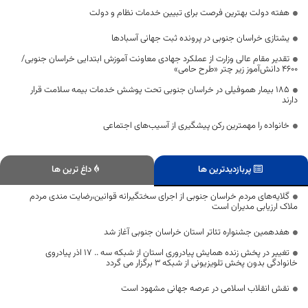
هفته دولت بهترین فرصت برای تبیین خدمات نظام و دولت
یشتازی خراسان جنوبی در پرونده ثبت جهانی آسبادها
تقدیر مقام عالی وزارت از عملکرد جهادی معاونت آموزش ابتدایی خراسان جنوبی/
۴۶۰۰ دانش‌آموز زیر چتر «طرح حامی»
۱۸۵ بیمار هموفیلی در خراسان جنوبی تحت پوشش خدمات بیمه سلامت قرار
دارند
خانواده را مهمترین رکن پیشگیری از آسیب‌های اجتماعی
پربازدیدترین ها
داغ ترین ها
گلایه‌های مردم خراسان جنوبی از اجرای سختگیرانه قوانین،رضایت مندی مردم
ملاک ارزیابی مدیران است
هفدهمین جشنواره تئاتر استان خراسان جنوبی آغاز شد
تغییر در پخش زنده همایش پیادروری استان از شبکه سه .. 17 اذر پیادروی
خانوادگی بدون پخش تلویزیونی از شبکه 3 برگزار می گردد
نقش انقلاب اسلامی در عرصه جهانی مشهود است