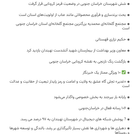
شش شهرستان خراسان جنوبی در وضعیت قرمز کرونایی قرار گرفت
بحث برندسازی و فرآوری محصولاتی مانند عناب از اولویت‌های استان است
مجتمع گلخانه‌­ای محمدیه بزرگترین مجتمع گلخانه‌­ای استان خراسان جنوبی
است
حکیم نزاری قهستانی
معاون وزیر بهداشت از بیمارستان شهید آتشدست نهبندان بازدید کرد
بازگشت رنگ نارنجی به نقشه کرونایی خراسان جنوبی
10 ویژگی ممتاز یک خبرنگار
«غدیر» تجلی گاه عشق به ولایت و امامت و رمز پایدار تبعیت از حقانیت و عدالت
است
پایانه بار بیرجند به بخش خصوصی واگذار می‌شود
106 رسانه فعال در خراسان‌جنوبی
? پوشش شبکه های دیجیتال در شهرستان نهبندان به ۹۷ درصد می رسد.
دهیاری ها و شهرداری ها نقش بسیار تأثیرگذاری بر رشد، بالندگی و توسعه شهرها
و روستاها