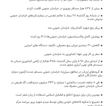
بیش از ۸۳۷ هزار مسافر نوروزی در خراسان جنوبی اقامت کردند
در شبانه روز گذشته 28 بیمار با علائم تنفسی در بیمارستان‌های خراسان جنوبی
پذیرش شدند
پیکر پنج شهید گمنام وارد خراسان جنوبی شد
پوشش کامل واکسیناسیون خراسان جنوبی‌ها تا ۴۱ روز آینده
کاهش 30 درصدی میزان برق مصرفی، تکلیف دستگاه های اجرایی
سفر پر کار وزیر جهاد کشاورزی به خراسان جنوبی
از ابتدای سال ۹۸ تا پایان سال گذشته ۴۷۵۰ هکتار از اراضی کشاورزی استان به
سیستم های نوین آبیاری مجهز شدند
گروه‌های ارزیاب در مناطق سیل‌زده خراسان جنوبی مستقر شدند/آزمون دوباره
برای جاماندگان کنکور
طی 8 ماهه نخست سالجاری 1 میلیارد و 343 میلیون مترمکعب گاز طبیعی در
استان خراسان جنوبی مصرف شد
بهترین زبان برای ترویج اخلاق و فضایل اسلامی استفاده از زبان شعر است
تشییع با شکوه لاله‌های خونین وطن توسط مردم شهید پرور بیرجند مرکز
خراسان جنوبی