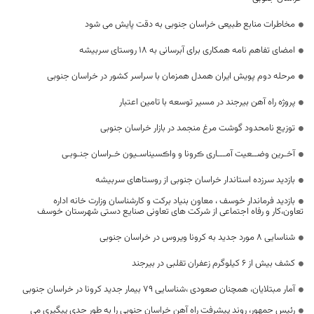
مخاطرات منابع طبیعی خراسان جنوبی به دقت پایش می شود
امضای تفاهم نامه همکاری برای آبرسانی به ۱۸ روستای سربیشه
مرحله دوم پویش ایران همدل همزمان با سراسر کشور در خراسان جنوبی
پروژه راه آهن بیرجند در مسیر توسعه با تامین اعتبار
توزیع نامحدود گوشت مرغ منجمد در بازار خراسان جنوبی
آخـرین وضــعیت آمـــاری ڪرونا و واڪسیناسـیون خـراسان جنـوبـی
بازدید سرزده استاندار خراسان جنوبی از روستاهای سربیشه
بازدید فرماندار خوسف ، معاون بنیاد برکت و کارشناسان وزارت خانه اداره
تعاون،کار و رفاه اجتماعی از شرکت های تعاونی صنایع دستی شهرستان خوسف
شناسایی 8 مورد جدید به کرونا ویروس در خراسان جنوبی
کشف بیش از ۶ کیلوگرم زعفران تقلبی در بیرجند
آمار مبتلایان، همچنان صعودی ،شناسایی 79 بیمار جدید کرونا در خراسان جنوبی
رئیس جمهور، روند پیشرفت راه آهن خراسان جنوبی را به طور جدی پیگیری می