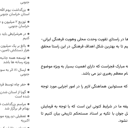
جنوبی
استان خراسان جنوبی
خراسان جنوبی
در هرشرایطی باید 
کنیم
 ها در راستای تقویت وحدت محلی وهویت فرهنگی ایرانی-
م تا به بهترین شکل اهداف فرهنگی در این راستا محقق
هزار دستکش تامین 
توسعه همه جانبه ا
ویژه رسانه ها باشد
ه مبارک فجراست که دارای اهمیت بسیار به ویژه موضوع
ارسال ۸۱ اث
قام معظم رهبری نیز می باشد.
جنوبی
حفر چاه توسط فرد 
ه مسئولین هماهنگی لازم را در امور اجرایی مورد توجه
گویا از استان شدن
شده است
مراسم بزرگداشت ف
یفه ما در شرایط کنونی این است که با توجه به فرمایش
بهنام فر برگزار شد
جوان با تکیه بر اسناد مستحکم تاریخی بیان کنیم تا
تعطیلی دو روزه مو
نشود.
اکبریه