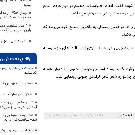
رسید
 شود؛ گفت: اقدام اخیراستاندارمحترم در بین مردم اقدام
ارسال ۴۵۵ 
می در خدمت رسانی به مردم می باشد.
مطبوعات شرق کشور
۴ هزار کیلومتر م
ری ها در فصل زمستان به بالاترین سطح خود می‌رسد که
پایان سال جاری آزادس
ی باشد.
المپیاد ملی _ مها
 صرفه جویی در مصرف انرژی از رسالت های مهم رسانه
پربحث ترین 
سخت‌ترین شرایط پس از 
ل فرهنگ و ارشاد اسلامی خراسان جنوبی با عنوان هفته
گذاشتیم
ن جشنواره شعر فجر خراسان جنوبی رونمایی شد.
هفته دولت بهترین فرص
یشتازی خراسان جنوبی د
تقدیر مقام عالی وزارت
ابتدایی خراسان جنوبی/ ۴۶۰۰ دانش‌آموز زیر چتر «طرح حامی»
۱۸۵ بیمار هموفیلی
 کوتاه خبر:
https://khabarvahonar.ir/news/?p=80369
بیمه سلامت قرار دارند
خانواده را مهمترین رک