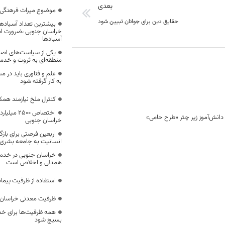
بعدی
موضوع میراث فرهنگی،
حقایق دین برای جوانان تبیین شود
بیشترین تعداد آسبادها
خراسان جنوبی ،ضرورت است
آسبادها
یکی از سیاست‌های اصل
منطقه‌ای به ثروت و خد
علم و فناوری باید در م
به کار گرفته شود
کنترل ملخ نیازمند همک
اختصاص 500
خراسان جنوبی
اربعین فرصتی برای با
انسانیت به جامعه بشری
خراسان جنوبی در خدمت‌
همدلی و اخلاص است
استفاده از ظرفیت پیمان
ظرفیت معدنی خراسان 
همه ظرفیت‌ها برای خدم
بسیج شود