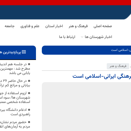
صفحه اصلی
فرهنگ و هنر
اخبار استان
علم و فناوری
جامعه
اخبار شهرستان ها
ارتباط با ما
نی-اسلامی است
پربازدیدترین ه
در جلسه هم اندیش
,
فرهنگ و هنر
مطرح شد : مهمترین و
یابابی می باشد
هنگی ایرانی-اسلامی است
در 
بیابانی و مراتع کم تر
لزوم استفاده از جوا
شهرستان ها/ سوء استف
استفاده شخصی ممن
ادغام دانشگاه بیر
راهبردی است
حضور مردم نشان‌ده
مردم به آرمان‌های ا