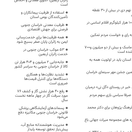
زائران اربعین، الگوی همدلی و اخلاص
است
بزرگداشت یوم الله نهم دی در بیش از 30 نقطه
استفاده از ظرفیت پیمانکاران و
تأمین‌کنندگان بومی استان
توزیع 2 میلیون و 100 هزار کیلوگرم اقلام اساسی در
ظرفیت معدنی خراسان جنوبی
فرصتی برای جهش اقتصادی
به رای و خواست مردم تمکین
همه ظرفیت‌ها برای خدمت‌رسانی
ایمن به زائران پایان صفر بسیج شود
بالغ بر یک میلیون ماسک و بیش از دو میلیون و۷۰۰
53 موکب خراسان جنوبی در
شده است
خدمت زائران اربعین
ستان باید در اولویت همه به
جابه‌جایی 2 میلیون و 404 هزار تن
کالا از خراسان جنوبی به سراسر کشور
ر به سومین جشن مهر سینمای خراسان
تشدید نظارت‌ها و همکاری
دستگاه‌ها برای کنترل قیمت‌ها
ضروری است
خیر در روستای «گل نی» درمیان
رفع 40 هزار نشتی گاز و کشف 76
 صرفا سیاسی بازی سهم مردم
مورد سرقت گاز در چهار ماهه نخست
سال
رهنگ پژوهان برای دکتر محمد
پسماندهای آزمایشگاهی پزشکی
قانونی خراسان جنوبی مکانیزه دفع
می‌شود
زه های مجموعه میراث جهانی باغ
مدیریت هوشمندانه منابع آب،
پیش‌نیاز تحقق توسعه پایدار