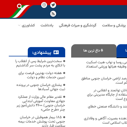
پزشکی و سلامت
گردشگری و میراث فرهنگی
یادداشت
کشاورزی
ا
داغ ترین ها
پیشنهادی:
سخت‌ترین شرایط پس از انقلاب را
ی روسا و نواب هیت اسکیت
با اتکای به مردم پشت سر گذاشتیم
ظیفه هیاتها ورزشی استعداد
هفته دولت بهترین فرصت برای
تبیین خدمات نظام و دولت
حال حاضر ۳۶ درصد اراضی خراسان جنوبی مناطق
اکم است.
یشتازی خراسان جنوبی در پرونده
ثبت جهانی آسبادها
نان توانمند و انقلابی در
اده از جایگاه مدیریتی برای
تقدیر مقام عالی وزارت از عملکرد
وع است
جهادی معاونت آموزش ابتدایی
خراسان جنوبی/ ۴۶۰۰ دانش‌آموز زیر
جند و دانشگاه صنعتی خطای
چتر «طرح حامی»
۱۸۵ بیمار هموفیلی در خراسان
نده بصیرت، آگاهی و وفاداری
جنوبی تحت پوشش خدمات بیمه
نقلاب اسلامی است
سلامت قرار دارند