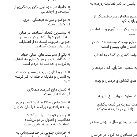
پلیس در کنار فعالیت روزمره به
خانواده را مهمترین رکن پیشگیری از
آسیب‌های اجتماعی
‌های سازمان میراث‌فرهنگی از
موضوع میراث فرهنگی، امری
ازدید کرد
فرابخشی است
روس کرونا، نوآوری و استفاده از
بیشترین تعداد آسبادها در میان
 است
سه استان شرقی کشور در خراسان
جنوبی ،ضرورت استفاده از اعتبارات
اجرای نهضت توسعه عدالت در
ملی برای مرمت آسبادها
استان‌های پیشرو است
یکی از سیاست‌های اصلی جهاد
آمد کشور در کمک به اعتاب
دانشگاهی تبدیل مزیت‌های منطقه‌ای
به ثروت و خدمت به مردم است
به شعب اخذ رأی، کد نامزدها را
علم و فناوری باید در مسیر خدمت
به انسان و مقابله با ظلم به کار گرفته
ه های کشاورزی درمیان و بهره
شود
کنترل ملخ نیازمند همکاری
فرامنطقه‌ای است
ت عمارت جهانی باغ اکبریه
اختصاص 2500 میلیارد تومان برای
مت صورت می‌گیرد؛ برگزاری
توسعه راه‌های دوبانده خراسان جنوبی
همایش بزرگداشت امامزادگان در ۱۰ بقعه متبرکه
اربعین فرصتی برای بازگشت
عقلانیت و اصول فراموش‌شده
ان کتاب از ابتدای سال تا بهمن ماه در
انسانیت به جامعه بشری است
خراسان جنوبی در خدمت‌رسانی به
ن آمار مبتلایان به کرونا در خراسان