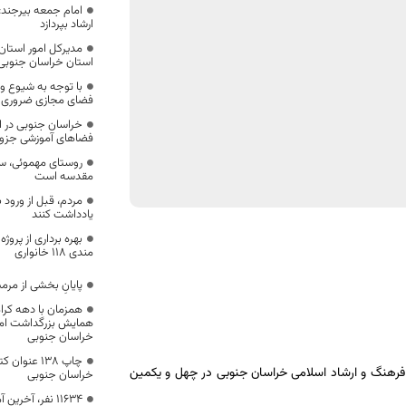
امام جمعه بیرجند: 
ارشاد بپردازد
مدیر‌کل امور استان
استان خراسان جنوبی ب
با توجه به شیوع وی
فضای مجازی ضروری
خراسان جنوبی در 
فضاهای آموزشی جزو 
روستای مهموئی، سر
مقدسه است
مردم، قبل از ورود 
یادداشت کنند
بهره برداری از پروژ
مندی 118 خانواری
پایانِ بخشی از مرم
همزمان با دهه کرا
خراسان جنوبی
چاپ ۱۳۸ عنو
فرهنگ و ارشاد اسلامی خراسان جنوبی در چهل و یکمین
خراسان جنوبی
11634 نفر، آخری