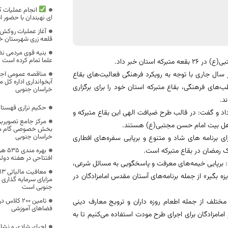
انجام عملیات ک
ای نهبندان با حضور ا
قلعه زری شهرستان 
بنیه قوی مردمی نظ
علما تمام کرده است
ستان خبر داد.
مناقصه عمومی اجرا
 سال جاری با توجه به رویکرد فرهنگی فعالیت‌های بقاع
آبخوانداری اداره کل م
های فرهنگی، بقاع متبرکه استان خود را برای برگزاری
خراسان جنوبی
د.
حکیم نزاری قهستان
(ع) در 26 بقعه متبرکه استان خبر داد و گفت: در قالب طرح ضیافت الهی این بقاع متبرکه و
مرکز جامع تصویربرد
 اهل بیت امام حسن مجتبی(ع) هستند.
بخش خصوصی گام مهم
خراسان جنوبی
رای برنامه های شاد و متنوع و برپایی سفره‌های افطاری
بهره 
ک رمضان در بقاع متبرکه است.
افتتاحی در هفته دول
د: برپایی خیمه‌های معرفت و پاسخگویی به مسائل شرعی،
زه بگیر» از جمله برنامه‌های آستان مقدس امامزادگان در
مزایای سرمایه گذاری
جنوبی است
تامین ۲۰۰ 
مختلف از جمله اطعام روزه داران و ترویج معارف دینی
فضاهای آموزشی
امامزادگان برای اجرای طرح مودت استفاده می‌کنیم تا به
احیای شادی و نشاط