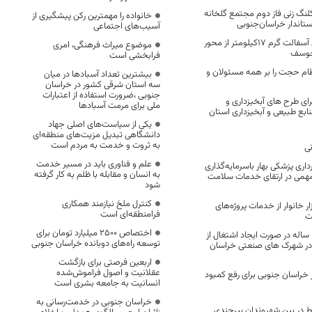
لنگ زنی فاز دوم مجتمع گلخانه
خانواده را مهمترین رکن پیشگیری از
ستاندار خراسان‌جنوبی
آسیب‌های اجتماعی
آغاز عملیات روکش آسفالت گرم ۱۷کیلومتر از محور
موضوع میراث فرهنگی، امری
خوسف
فرابخشی است
ام حجت را بر همه مسئولان و
بیشترین تعداد آسبادها در میان
سه استان شرقی کشور در خراسان
جنوبی ،ضرورت استفاده از اعتبارات
ی طرح های آبخیزداری و
ملی برای مرمت آسبادها
نابع طبیعی و آبخیزداری استان
یکی از سیاست‌های اصلی جهاد
دانشگاهی تبدیل مزیت‌های منطقه‌ای
به ثروت و خدمت به مردم است
ی
علم و فناوری باید در مسیر خدمت
اری پزشکی بهار باسرمایه‌گذاری
به انسان و مقابله با ظلم به کار گرفته
ی در ارتقای خدمات سلامت
شود
کنترل ملخ نیازمند همکاری
مندی 535 هزار خانوار از خدمات پروژه‌های
فرامنطقه‌ای است
ت
اختصاص 2500 میلیارد تومان برای
معافیت مالیاتی 13 ساله در صورت ایجاد اشتغال از
توسعه راه‌های دوبانده خراسان جنوبی
 در شهرک های صنعتی خراسان
اربعین فرصتی برای بازگشت
عقلانیت و اصول فراموش‌شده
کلاس در خراسان جنوبی برای رفع کمبود
انسانیت به جامعه بشری است
خراسان جنوبی در خدمت‌رسانی به
 در بین شهروندان بیرجندی