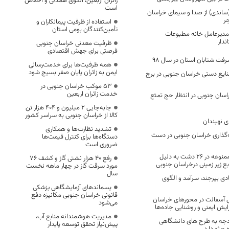
زائران اربعین، الگوی همدلی و اخلاص
است
ر (ساندی) از صدا و سیمای خراسان
ر
استفاده از ظرفیت پیمانکاران و
تأمین‌کنندگان بومی استان
 مدیرعامل خانه مطبوعات
ندار
ظرفیت معدنی خراسان جنوبی
فرصتی برای جهش اقتصادی
فت شتابان استان در سال 98
همه ظرفیت‌ها برای خدمت‌رسانی
ایمن به زائران پایان صفر بسیج شود
نایع دستی خراسان جنوبی در برج
53 موکب خراسان جنوبی در
خدمت زائران اربعین
۲۰۰ زائر خراسان جنوبی در انتظار حج تمتع
جابه‌جایی 2 میلیون و 404 هزار تن
کالا از خراسان جنوبی به سراسر کشور
تشدید نظارت‌ها و همکاری
‌گذاری خراسان جنوبی در دست
دستگاه‌ها برای کنترل قیمت‌ها
ضروری است
وضعیت بحرانی و ممنوعه در ۲۶ دشت به دلیل
رفع 40 هزار نشتی گاز و کشف 76
بع زیر زمینی درخراسان جنوبی
مورد سرقت گاز در چهار ماهه نخست
سال
دی بیرجند، سرآمد و الگوی
پسماندهای آزمایشگاهی پزشکی
قانونی خراسان جنوبی مکانیزه دفع
کش آسفالت در محورهای خراسان
می‌شود
ایش ایمنی و روشنایی جاده‌ها
مدیریت هوشمندانه منابع آب،
ودجه به طرح های دانشگاهی
پیش‌نیاز تحقق توسعه پایدار
ویژه دارد