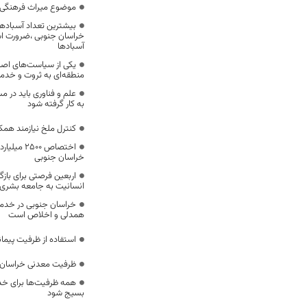
موضوع میراث فرهنگی،
بیشترین تعداد آسبادها
خراسان جنوبی ،ضرورت است
آسبادها
یکی از سیاست‌های اصل
منطقه‌ای به ثروت و خد
علم و فناوری باید در م
به کار گرفته شود
کنترل ملخ نیازمند همک
اختصاص 500
خراسان جنوبی
اربعین فرصتی برای با
انسانیت به جامعه بشری
خراسان جنوبی در خدمت‌
همدلی و اخلاص است
استفاده از ظرفیت پیمان
ظرفیت معدنی خراسان 
همه ظرفیت‌ها برای خدم
بسیج شود