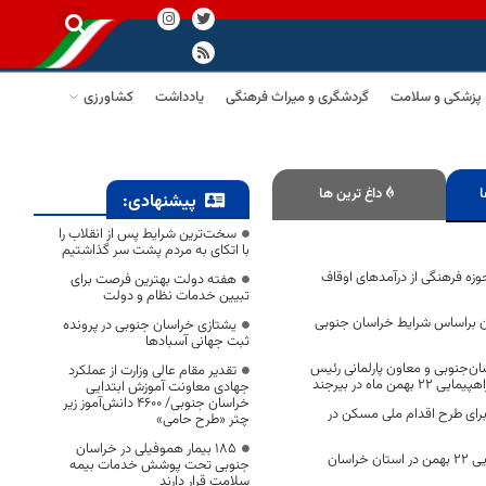
پزشکی و سلامت
گردشگری و میراث فرهنگی
یادداشت
کشاورزی
ا
داغ ترین ها
پیشنهادی:
سخت‌ترین شرایط پس از انقلاب را
با اتکای به مردم پشت سر گذاشتیم
زه فرهنگی از درآمدهای اوقاف
هفته دولت بهترین فرصت برای
تبیین خدمات نظام و دولت
 براساس شرایط خراسان جنوبی
یشتازی خراسان جنوبی در پرونده
ثبت جهانی آسبادها
سان‌جنوبی و معاون پارلمانی رئیس
تقدیر مقام عالی وزارت از عملکرد
ن ماه در بیرجند
جهادی معاونت آموزش ابتدایی
خراسان جنوبی/ ۴۶۰۰ دانش‌آموز زیر
 برای طرح اقدام ملی مسکن در
چتر «طرح حامی»
۱۸۵ بیمار هموفیلی در خراسان
مسیر های راهپیمایی 22 بهمن در استان خراسان
جنوبی تحت پوشش خدمات بیمه
سلامت قرار دارند