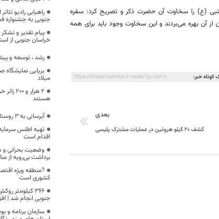
جتبی (ع) را سخاوت آن حضرت ذکر و تصریح کرد: سفره
راهیابی رادیو تئات
جنوبی به جشنواره فج
ز آن بهره می‌بردند و این سخاوت وجود باید برای همه
پیام تقدیر و تشکر
خراسان جنوبی از استا
رشد ، توسعه و پیشر
برپایی نمایشگاه ص
 کوتاه خبر:
https://khabarvahonar.ir/news/?p=25318
میلاد
۲ هزار و 
هستند
بعدی
آبرسانی به 3 روستای نهبندان
تهیه اطلس سرمایه
کشف 20 کیلو هروئین در عملیات مشترک پلیسی
اقدام است
برداشت بی‌رویه از منا
?منطقه ویژه اقتصا
کشوری است
۳۶۶ کیلومتر رو
جنوبی انجام شد | افز
سازمان برنامه و ب
استان های مرزی، نگاه 