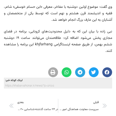
وی گفت: موضوع اولین دوشنبه با مفاخر، معرفی «ابن حسام خوسفی» شاعر،
فقیه و اندیشمند قرن هشتم و نهم است که توسط یکی از متخصصان و
آشنایان به این عارف بزرگ انجام خواهد شد.
نبی زاده با بیان این که به دلیل محدودیت‌های کرونایی، برنامه در فضای
مجازی پخش می‌شود اضافه کرد: علاقه‌مندان می‌توانند ساعت ۱۹ دوشنبه
ششم بهمن، از طریق صفحه اینستاگرامی khjfarhang این برنامه را مشاهده
کنند.
لینک کوتاه خبر:
https://khabarvahonar.ir/news/?p=52515
قبلی
بعدی
سرپرست معاونت هماهنگی امور عمرانی استانداری خراسان جنوبی معرفی شد
در 24 ساعت گذشته؛شناسایی 20 بیمار جدید کرونا در خراسان جنوبی