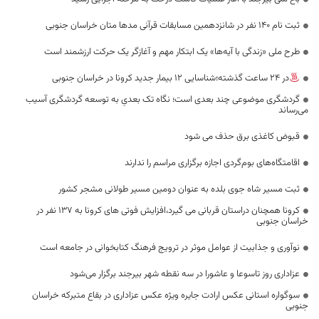
ثبت نام ۱۴۰ نفر در شانزدهمین مسابقات ‌قرآنی مدها متان خراسان جنوبی
طرح ملی «زندگی با آیه‌ها» یک ابتکار مهم و آغازگر یک حرکت ارزشمند است
در 24 ساعت گذشته؛شناسایی 12 بیمار جدید کرونا در خراسان جنوبی
گردشگری موضوعی چند بعدی است؛ نگاه تک بعدیِ به توسعه گردشگری آسیب
می‌رساند
قبوض کاغذی برق حذف می شود
اقامتگاه‌های بوم‌گردی اجازه برگزاری مراسم را ندارند
ثبت مسیر شاه جوی بلده به عنوان دومین مسیر طولانی مشجر کشور
کرونا همچنان دراستان قربانی می گیرد،افزایش فوتی های کرونا به 137 نفر در
خراسان جنوبی
نوآوری و جذابیت از عوامل موثر در ترویج فرهنگ کتابخوانی در جامعه است
عزاداری روز تاسوعا و عاشورا در سه نقطه شهر بیرجند برگزار می‌شود
سوگواره استانی عکس ارادت جایره ویژه عکس عزاداری در بقاع متبرکه خراسان
جنوبی