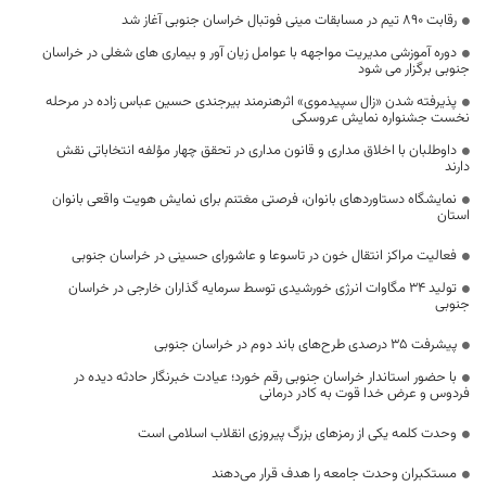
رقابت ۸۹۰ تیم در مسابقات مینی فوتبال خراسان جنوبی آغاز شد
دوره آموزشی مدیریت مواجهه با عوامل زیان آور و بیماری های شغلی در خراسان
جنوبی برگزار می شود
پذیرفته شدن «زال سپیدموی» اثرهنرمند بیرجندی حسین عباس زاده در مرحله
نخست جشنواره نمایش عروسکی
داوطلبان با اخلاق مداری و قانون مداری در تحقق چهار مؤلفه انتخاباتی نقش
دارند
نمایشگاه دستاوردهای بانوان، فرصتی مغتنم برای نمایش هویت واقعی بانوان
استان
فعالیت مراکز انتقال خون در تاسوعا و عاشورای حسینی در خراسان جنوبی
تولید ۳۴ مگاوات انرژی خورشیدی توسط سرمایه گذاران خارجی در خراسان
جنوبی
پیشرفت ۳۵ درصدی طرح‌های باند دوم در خراسان جنوبی
با حضور استاندار خراسان جنوبی رقم خورد؛ عیادت خبرنگار حادثه دیده در
فردوس و عرض خدا قوت به کادر درمانی
وحدت کلمه یکی از رمزهای بزرگ پیروزی انقلاب اسلامی است
مستکبران وحدت جامعه را هدف قرار می‌دهند