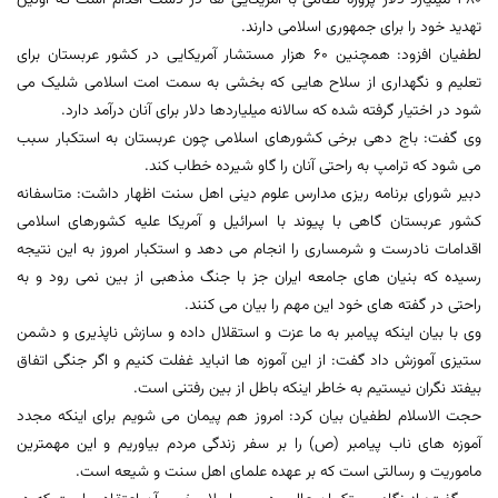
تهدید خود را برای جمهوری اسلامی دارند.
لطفیان افزود: همچنین 60 هزار مستشار آمریکایی در کشور عربستان برای
تعلیم و نگهداری از سلاح هایی که بخشی به سمت امت اسلامی شلیک می
شود در اختیار گرفته شده که سالانه میلیاردها دلار برای آنان درآمد دارد.
وی گفت: باج دهی برخی کشورهای اسلامی چون عربستان به استکبار سبب
می‌ شود که ترامپ به راحتی آنان را گاو شیرده خطاب کند.
دبیر شورای برنامه ریزی مدارس علوم دینی اهل سنت اظهار داشت: متاسفانه
کشور عربستان گاهی با پیوند با اسرائیل و آمریکا علیه کشورهای اسلامی
اقدامات نادرست و شرمساری را انجام می ‌دهد و استکبار امروز به این نتیجه
رسیده که بنیان‌ های جامعه ایران جز با جنگ مذهبی از بین نمی‌ رود و به
راحتی در گفته‌ های خود این مهم را بیان می‌ کنند.
وی با بیان اینکه پیامبر به ما عزت و استقلال داده و سازش ناپذیری و دشمن
ستیزی آموزش داد گفت: از این آموزه ها انباید غفلت کنیم و اگر جنگی اتفاق
بیفتد نگران نیستیم به خاطر اینکه باطل از بین رفتنی است.
حجت الاسلام لطفیان بیان کرد: امروز هم پیمان می شویم برای اینکه مجدد
آموزه های ناب پیامبر (ص) را بر سفر زندگی مردم بیاوریم و این مهمترین
ماموریت و رسالتی است که بر عهده علمای اهل سنت و شیعه است.