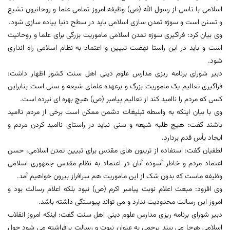
اسلامی با تاسی از رسول الله (ص) وظیفه امروز تمامی علما و روحانیون تشیع
و تسنن است و سوژه تمدن سازی اسلامی باید در سطح دنیا پیاده سازی شود.
وی بیان کرد: فراگیری سوژه تمدن اسلامی ماموریت بزرگی برای علما و روحانیت
است و باید در این راستا نهضت تبیین و اعتماد به نظام اسلامی راه اندازی
شود.
دبیر شورای برنامه ریزی مدارس علوم دینی اهل سنت کشور اظهار داشت:
فراگیری تعالیم یک ماموریت بزرگ و برعهده علمای شیعه و سنی است بنابراین
کسی که مردم را ناامید کند از تعالیم پیامبر (ص) هیچ بهره ای نبرده است.
وی با بیان اینکه به واسطه تبلیغات دشمن ممکن است برخی از مردم ناامید
باشند گفت: هیچ طلبه شیعه و سنی نباید در راستای ناامید کردن مردم و
ایجاد یأس قدم بردارد.
لطفیان گفت: استفاده از تریبون های مقدس برای تبیین تمدن اسلامی، حسن
اعتماد مردم و خاطر آسوده آنان در اعتماد به نظام مقدس جمهوری اسلامی
وظیفه ماست که بدون شک از این ماموریت هم سرافراز بیرون خواهیم آمد.
وی افزود: مبعث اعلام نوبت پیامبر اکرم (ص) نبود بلکه اعلام رسالت بود و
امروز این رسالت محدودیت ندارد و می تواند پیوستگی داشته باشد.
دبیر شورای برنامه ریزی مدارس علوم دینی اهل سنت گفت: اینکه امروز انقلاب
اسلامی هرجا می بیند پرچمی به عنوان نبوت و رسالت برافراشته می شود حول