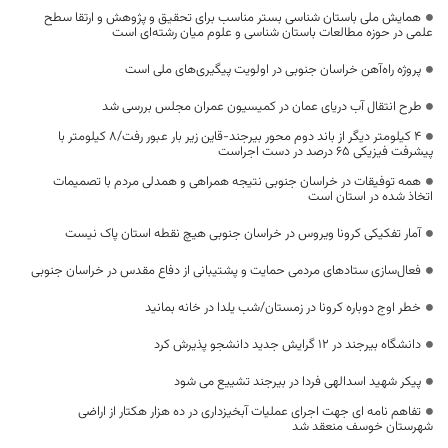
همایش ملی باستان شناسی بستر مناسب برای تحقیق و پژوهش و ارتقا سطح
علمی در حوزه مطالعات باستان شناسی و علوم میان رشته‌ای است
پروژه راه‌آهن خراسان جنوبی در اولویت پیگیری‌های ملی است
طرح انتقال آب دریای عمان در کمیسیون عمران مجلس بررسی شد
۴ کیلومتر دیگر از باند دوم محور بیرجند-قاین زیر بار عبور رفت/۸ کیلومتر با
پیشرفت فیزیکی ۶۵ درصد در دست اجراست
همه توفیقات در خراسان جنوبی نتیجه همراهی و همدلی مردم با تصمیمات
اتخاذ شده در استان است
آمار تفکیکی کرونا ویروس در خراسان جنوبی هیچ نقطه استان پاک نیست
فعال‌سازی ستادهای مردمی حمایت و پشتیبانی از دفاع مقدس در خراسان جنوبی
خطر اوج دوباره کرونا در زمستان/شب یلدا در خانه بمانید
دانشگاه بیرجند در 12 گرایش جدید دانشجو پذیرش کرد
پیکر شهید اسدالهی فردا در بیرجند تشییع می شود
تفاهم نامه ای جهت اجرای عملیات آبخیزداری در ده هزار هکتار از اراضی
شهرستان خوسف منعقد شد