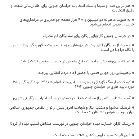
هم‌افزایی صدا و سیما و ستاد انتخابات خراسان جنوبی برای اطلاع‌رسانی شفاف و
دقیق انتخابات
به صورت ماهیانه دو میلیون و ۴۰۰ هزار قطعه جوجه‌ریزی در مرغداری‌های
خراسان جنوبی انجام می‌شود
در خراسان جنوبی گاز بهای رایگان برای مشترکان کم مصرف
حمایت از نخبگان فناور و دانش پژوهان نیازمند مدیریت خلاق پیگیر و تازه نفس
با نگاه فراجناحی است
کمیته هنری،نمایشی و ادبیات دفاع مقدس در خراسان جنوبی تشکیل شد
راهپیمایی روز جهانی قدس با حضور آحاد مردم انقلابی بیرجند
کودک دچار سگ گزیدگی در خوسف به بیرجند اعزام شد/۳۹ مورد گزیدگی و ۲۵
مورد تایید هاری در خراسان جنوبی 1402
آسیب شناسی کاملی از محلّات هدف در دستورکار هیأت اجرایی بازآفرینی شهری
فرهنگ عاشورا و مکتب ایثار و شهادت امروز بیش از توان نظامی جمهوری اسلامی
ایران موجب هراس دشمنان شده است
زرشک کاران خسارت دیده خراسان جنوبی در فهرست مشاغل آسیب دیده از کرونا
غییر قیمت سبد دارویی کشور 9،7 درصد بوده است