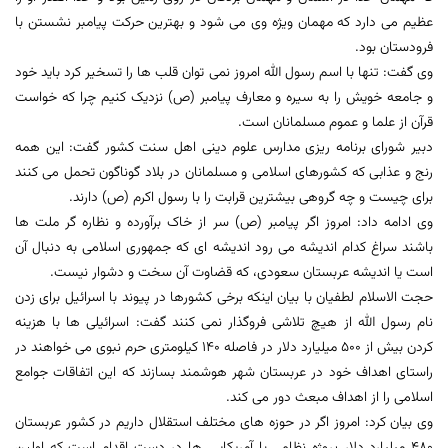
عظیم می دارد که مهمان ویژه وی می شود و بهترین حرکت پیامبر نشستن با
فرودستان بود.
وی گفت: تنها با اسم رسول الله امروز نمی توان قلب ها را تسخیر کرد باید خود
و جامعه خویش را به سیره و معارف پیامبر (ص) نزدیک کنیم چرا که خواست
قرآن از علما و عموم مسلمانان است.
دبیر شورای برنامه ریزی مدارس علوم دینی اهل سنت کشور گفت: این همه
رنج و عذابی که کشورهای اسلامی و مسلمانان در بلاد گوناگون تحمل می کنند
برای چیست و چه گروهی بیشترین قرابت را با رسول اکرم (ص) دارند.
وی ادامه داد: امروز اگر پیامبر (ص) سر از خاک برآورده و نظاره گر ملت ها
باشند سراغ کدام اندیشه می رود اندیشه ای که جمهوری اسلامی به دنبال آن
است یا اندیشه عربستان سعودی، که قضاوت آن سخت و دشوار نیست.
حجت الاسلام لطفیان با بیان اینکه برخی کشورها در پیوند با اسرائیل برای زدن
نام رسول الله از هیچ تلاشی فروگذار نمی کنند گفت: اسرائیلی ‌ها با هزینه
کردن بیش از 500 میلیارد دلار در فاصله 140 کیلومتری حرم نبوی می ‌خواهند در
راستای اهداف خود در عربستان شهر هوشمند بسازند که این اتفاقات جوامع
اسلامی را از اهداف مبعث دور می ‌کند.
وی بیان کرد: امروز اگر در حوزه های مختلف استقلال داریم در کشور عربستان
480 میلیارد دلار پروژه نظامی با آمریکایی ها در دست اقدام است که اولین