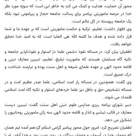
محور آن حمایت، هدایت و کمک می کند به خاطر این است که سوژه مورد نظر
خدا در عرصه ماموریتی پیامبر برای رسالت جامعه حجاز و پیرامونی نبود بلکه
یک جامعه پیوسته در کل عالم است.
وی اظهار داشت: تعلیم، تزکیه و حکمت ماموریتی است که بر عهده ما و شما
قرار داده شده و هدف ما کلمه الله هی العلیا است که به امید خدا تحقق
خواهد یافت.
لطفیان بیان کرد: در مساله نفوذ دشمن علما دژ استوار و نفوذناپذیر جامعه و
تکیه گاه مسلمان هستند که ماموریت تبلیغ، تعلیم، تبیین معارف دینی و
اقامه حدود الهی بر عهده علمای شیعه و اهل سنت بوده و نیازمند شناخت و
درک عمیق است.
وی گفت: همچنین در مساله راز امت اسلامی، علما صدر عظیم امت و در
مساله تشخیص حق و باطل نیز علما خردهای استوار و تکیه گاه امت اسلامی
قلمداد می شوند.
دبیر شورای برنامه ریزی مدارس علوم دینی اهل سنت گفت: تبیین درست
معارف در قالب تبشیر و انذار و اقامه حدود الهی سه رکن ماموریتی روحانیون را
تشکیل می دهد.
لطفیان تصریح کرد: امروز حول محور پیامبر گرامی اسلام گردهم آمده ایم همان
که مهمان خدا در آسمان و مهمان بردگان در روی زمین بود و خدا آنقدر او را