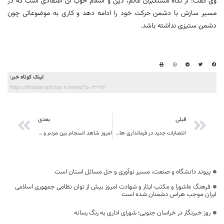
وی گفت: از نگاه مستکبران عالم، دین و اسلام خوب آن اعتقادی است که در
مسیر سازش با دشمن حرکت خود را ادامه دهد و کاری به موضوعاتی چون
دشمن ستیزی نداشته باشد.
لینک کوتاه خبر:
https://khabarvahonar.ir/news/?p=23284
قبلی
بعدی
انتصابات جدید در فرمانداری های شهرستان هاي تابعه استان انجام شد.
امروز شاهد انسجام بین مردم و مسئولان هستیم
پیوند دانشگاه و صنعت، مسیر نوآوری و حل مسائل استان است
فرهنگ عاشورا و مکتب ایثار و شهادت امروز بیش از توان نظامی جمهوری اسلامی
ایران موجب هراس دشمنان شده است
روز خبرنگار در خراسان جنوبی؛ شورای اداری به رنگ رسانه