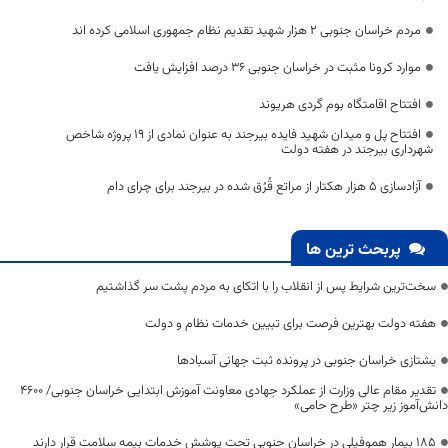
مردم خراسان جنوبی 2 هزار شهید تقدیم نظام جمهوری اسلامی کرده اند
موارد کرونا مثبت در خراسان جنوبی ۳۶ درصد افزایش یافت
افتتاح اقامتگاه بوم گردی هريوند
افتتاح پل و میدان شهید فایده بیرجند به عنوان نمادی از ۱۹ پروژه شاخص
شهرداری بیرجند در هفته دولت
آزادسازی ۵ هزار هکتار از مراتع قُرُق شده در بیرجند برای چرای دام
پربحث ترین ها
سخت‌ترین شرایط پس از انقلاب را با اتکای به مردم پشت سر گذاشتیم
هفته دولت بهترین فرصت برای تبیین خدمات نظام و دولت
یشتازی خراسان جنوبی در پرونده ثبت جهانی آسبادها
تقدیر مقام عالی وزارت از عملکرد جهادی معاونت آموزش ابتدایی خراسان جنوبی/ ۴۶۰۰
دانش‌آموز زیر چتر «طرح حامی»
۱۸۵ بیمار هموفیلی در خراسان جنوبی تحت پوشش خدمات بیمه سلامت قرار دارند