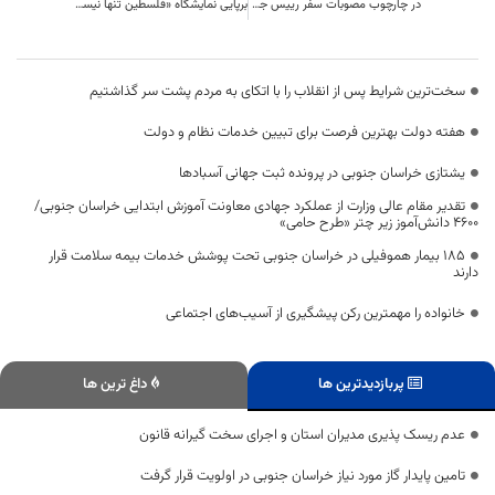
در چارچوب مصوبات سفر رییس جمهوری؛ سند توسعه نهبندان و سربیشه در حال جمع‌بندی است
برپایی نمایشگاه «فلسطین تنها نیست» در نگارخانه بهمن بیرجند
سخت‌ترین شرایط پس از انقلاب را با اتکای به مردم پشت سر گذاشتیم
هفته دولت بهترین فرصت برای تبیین خدمات نظام و دولت
یشتازی خراسان جنوبی در پرونده ثبت جهانی آسبادها
تقدیر مقام عالی وزارت از عملکرد جهادی معاونت آموزش ابتدایی خراسان جنوبی/
۴۶۰۰ دانش‌آموز زیر چتر «طرح حامی»
۱۸۵ بیمار هموفیلی در خراسان جنوبی تحت پوشش خدمات بیمه سلامت قرار
دارند
خانواده را مهمترین رکن پیشگیری از آسیب‌های اجتماعی
پربازدیدترین ها
داغ ترین ها
عدم ریسک پذیری مدیران استان و اجرای سخت گیرانه قانون
تامین پایدار گاز مورد نیاز خراسان جنوبی در اولویت قرار گرفت