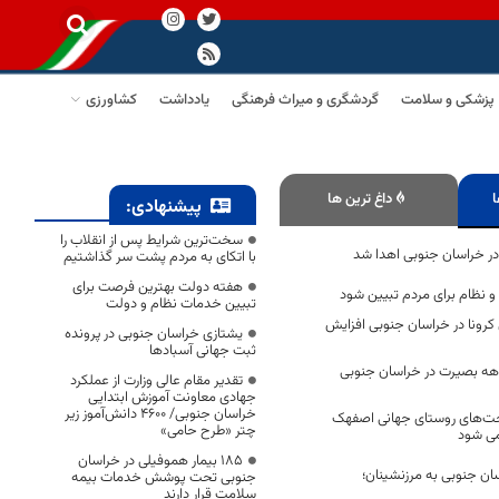
پزشکی و سلامت
گردشگری و میراث فرهنگی
یادداشت
کشاورزی
ا
داغ ترین ها
پیشنهادی:
سخت‌ترین شرایط پس از انقلاب را
با اتکای به مردم پشت سر گذاشتیم
هفته دولت بهترین فرصت برای
 نظام برای مردم تبیین شود
تبیین خدمات نظام و دولت
 کرونا در خراسان جنوبی افزایش
یشتازی خراسان جنوبی در پرونده
ثبت جهانی آسبادها
ه دهه بصیرت در خراسان جنوبی
تقدیر مقام عالی وزارت از عملکرد
جهادی معاونت آموزش ابتدایی
خراسان جنوبی/ ۴۶۰۰ دانش‌آموز زیر
خت‌های روستای جهانی اصفهک
چتر «طرح حامی»
می شود
۱۸۵ بیمار هموفیلی در خراسان
ان جنوبی به مرزنشینان؛
جنوبی تحت پوشش خدمات بیمه
سلامت قرار دارند