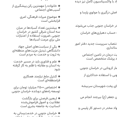
اد با واکسیناسیون کامل نیز دیده
خانواده را مهمترین رکن پیشگیری از
آسیب‌های اجتماعی
لی درگیری با مولوی پارسا و
موضوع میراث فرهنگی، امری
فرابخشی است
بیشترین تعداد آسبادها در میان
سه استان شرقی کشور در خراسان
 به حساب دهیاری‌های خراسان
جنوبی ،ضرورت استفاده از اعتبارات
ملی برای مرمت آسبادها
نتصاب سرپرست جدید دفتر امور
یکی از سیاست‌های اصلی جهاد
تانداری
دانشگاهی تبدیل مزیت‌های منطقه‌ای
به ثروت و خدمت به مردم است
 درمان در تامین اجتماعی
بود پزشک متخصص است
علم و فناوری باید در مسیر خدمت
به انسان و مقابله با ظلم به کار گرفته
شود
بی با استفاده حداکثری از
کنترل ملخ نیازمند همکاری
فرامنطقه‌ای است
ی پخت شهرستان سربیشه
اختصاص 2500 میلیارد تومان برای
توسعه راه‌های دوبانده خراسان جنوبی
ن جعفر (ع) بیرجند انجام می
اربعین فرصتی برای بازگشت
عقلانیت و اصول فراموش‌شده
انسانیت به جامعه بشری است
اد مخدر در دستور کار پلیس و
خراسان جنوبی در خدمت‌رسانی به