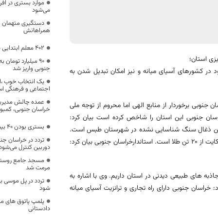
موارد بستری در افر
می‌شود
دستگیری متهمان اص
همراهانش
۴۰۲ معلم ابتدایی در خراسان جنوبی جذب می‌شوند
یزی استان؛
۹۰ میلیارد تومان
جنوبی واریز شد
د در کشورهای آسیای میانه و نیز امکان تبدیل شدن به
یک انتخاب خوب ،ا
اجتماعی و فرهنگی اس
عمده چالش مدیریت
 جنوبی برخوردار از منابع الهی اما محروم از توجه ملی
خراسان جنوبی، کم
اسان جنوبی این استان را شاخص کرده است بیان کرد:
بستری بودن ۴۰ بیمار کرونایی در خراسان جنوبی
 حوزه معدنی انجام نشده است اما در همین حال 6 میلیارد تن ذغال سنگ شناسایی نشده در شهرستان طبس است.
تردد در خراسان جنو
وی گفت: در شهرستان نهبندان بهترین معادن طلا را داریم که برآوردهای اولیه حکایت از 20 تن طلا است. استاندارخراسان جنوبی بیان کرد:
دوربین کنترل می‌شود
مسجد جامع روستا
مرمت شد
ن داریم گفت: جاذبه های طبیعی دیدنی در استان داریم. وی با اشاره به
تردد در پل موسی ب
: خراسان جنوبی دارای راه تجاری و ترانزیت آسیای میانه
شود
پلمپ پاتوق های مو
دادستانی