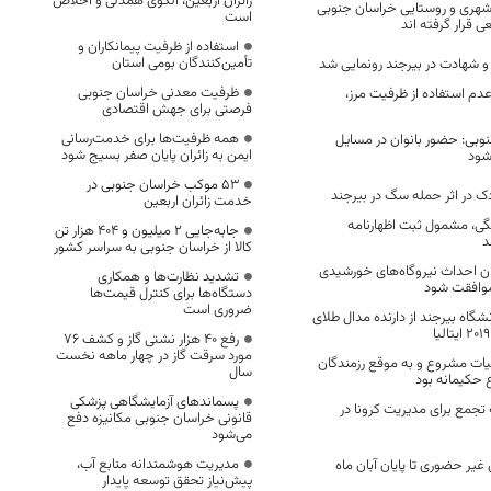
زائران اربعین، الگوی همدلی و اخلاص
 شهری و روستایی خراسان جنوبی
است
قرار گرفته اند
استفاده از ظرفیت پیمانکاران و
تأمین‌کنندگان بومی استان
ظرفیت معدنی خراسان جنوبی
دم استفاده از ظرفیت مرز،
فرصتی برای جهش اقتصادی
همه ظرفیت‌ها برای خدمت‌رسانی
نوبی: حضور بانوان در مسایل
ایمن به زائران پایان صفر بسیج شود
شود
53 موکب خراسان جنوبی در
 در اثر حمله سگ در بیرجند
خدمت زائران اربعین
گی، مشمول ثبت اظهارنامه
جابه‌جایی 2 میلیون و 404 هزار تن
د
کالا از خراسان جنوبی به سراسر کشور
 احداث نیروگاه‌های خورشیدی
تشدید نظارت‌ها و همکاری
موافقت شود
دستگاه‌ها برای کنترل قیمت‌ها
ضروری است
شگاه بیرجند از دارنده مدال طلای
رفع 40 هزار نشتی گاز و کشف 76
مورد سرقت گاز در چهار ماهه نخست
ات مشروع و به موقع رزمندگان
سال
اع حکیمانه بود
پسماندهای آزمایشگاهی پزشکی
تجمع برای مدیریت کرونا در
قانونی خراسان جنوبی مکانیزه دفع
می‌شود
مدیریت هوشمندانه منابع آب،
یر حضوری تا پایان آبان ماه
پیش‌نیاز تحقق توسعه پایدار