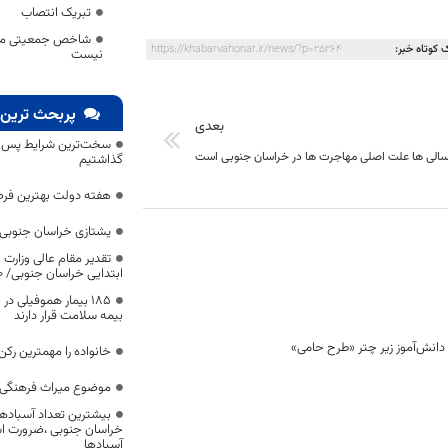
تبریک انتصاب
شاخص جمعیتی ملاک
 کوتاه خبر:
https://khabarvahonar.ir/news/?p=25264
نیست
پربحث ترین 
بعدی
سخت‌ترین شرایط پس از 
لی ها علت اصلی مهاجرت ها در خراسان جنوبی است
گذاشتیم
هفته دولت بهترین فرص
یشتازی خراسان جنوبی د
تقدیر مقام عالی وزارت
ابتدایی خراسان جنوبی/ ۴۶۰۰ دانش‌آموز زیر چتر «طرح حامی»
۱۸۵ بیمار هموفیلی
بیمه سلامت قرار دارند
خانواده را مهمترین رک
موضوع میراث فرهنگی،
بیشترین تعداد آسبادها
خراسان جنوبی ،ضرورت است
آسبادها