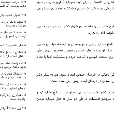
بردی دانست و بیان کرد: سرمایه گذاری جدی در حوزه
۱۰۰ درصد جمعیت
تحت پوشش گاز طبیعی 
تاریخی زیرساختی که داریم مشکلات عمده ای استان می
۷ عنوان کتاب ایثار و شهادت در بیرجند رونمایی شد
متهم ردیف اول در ع
خودمان هستیم
 طرح های ملی، منطقه ای شرق کشور در خراسان جنوبی
تر آزاد راه ندارد.
استاندار خراسان ج
توسعه‌ای تسهیل می‌
د: طبق دستور رئیس جمهور مبنی بر توسعه خراسان جنوبی
جان باختن یک کودک
یان اینکه توانمندی های خراسان جنوبی همچون نیروی های
فعالان مشاغل خان
انطباق استاندارد شدن
ویری سخت کوشی و قناعت مردم و مشارکت آنها با نظام
درخواست متقاضیان
بدون وقفه بررسی و 
استقبال مدیران دان
گی تحرکی در خراسان جنوبی انجام شود. وی به سفر دکتر
مسابقات یونیورسیاد ۲۰۱۹ ایتالیا
«وعده صادق» عملی
در برابر اسراییل و دف
ار میلیارد تومان به زیرساخت های کشور خسارت زد. وی به توسعه صنایع اشاره کرد و
جلوگیری از هرگونه 
افزود: مبلغ 200 میلیون دلار از منابع صندوق توسعه تخصیص خواهد یافت که سرجمع اعتبارات در طی دو سال 5 هزار میلیارد تومان
اولویت است
فوری تمدید آموزش غ