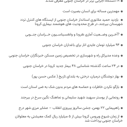
۱۹ دستگاه اجرایی برتر در خراسان جنوبی معرفی شدند
مهمترین مساله برای انسان بصیرت است
بازدید حمید ملانوری استاندار خراسان جنوبی از ایستگاه های کنترل تردد
شهرستان بیرجند، در طرح محدودیت های هوشمند بیماری کرونا
?آخـرین وضــعیت آماری ڪرونا و واڪسیناسـیون خــراسان جنــوبی
94 میلیارد تومان عایدی انار برای باغداران خراسان جنوبی
وعده مدیرکل راه و شهرسازی در تخصیص زمین مسکن خبرنگاران خراسان جنوبی
در 24 ساعت گذشته؛ شناسایی 48 بیمار جدید کرونا در خراسان جنوبی
بهار دوشنگان درمیان، درختی به بلندای تاریخ ( عکس حسن پور)
بازگو نکردن خاطرات و حماسه های مردم بدون شک به ضرر استان است
رونمایی از پوستر سپهبد شهید سلیمانی و نماهنگ نگین سرخ در بیرجند
راهپیمایی 22 بهمن، جشن سالروز پیروزی انقلاب – عشایر مرزی شهر درح
از زمان شیوع ویروس کرونا بیش از ۵ میلیارد ریال کمک معیشتی به معلولان
خراسان جنوبی پرداخت شد