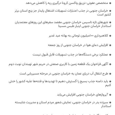
متخصص عفونی: تزریق واکسن کرونا درگیری ریه را کاهش می‌دهد
خراسان جنوبی در جذب اعتبارات تسهیلات اشتغال پایدار جز پنج استان برتر
کشور است
شهرهای تازه تاسیس خراسان جنوبی مقصد سفرهای این روزهای معتمدیان
استاندار خراسان جنوبی اینبار طبس مسینا
کلاهبرداری 100میلیون تومانی به بهانه عید غدیر
افزایش دمای هوا در خراسان جنوبی از روز جمعه
عملکرد برخی دستگاه‌ها در جذب تسهیلات قابل قبول نیست
آگهی فراخوان یک قطعه زمین با کاربری صنعتی در حریم شهر نهبندان نوبت دوم
طرح انتقال آب دریای عمان به خراسان جنوبی در مرحله مسیریابی است
باید دامنه جذب بسیج را گسترش دهیم تا تهدیدها و فتنه‌ها علیه کشور را خنثی
کنیم
?پروازهای خراسان جنوبی افزایش می‌یابد
سیزده بدر در خراسان جنوبی، نمایش شعور مردم استان و مدیریت شایسته
استاندار