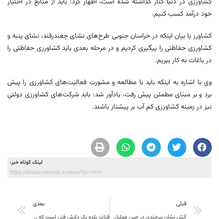
کشاورزی در دنیا کنار گذاشته شده است، اظهار کرد: باید از منابع در اختیار
خود درآمد کسب کنیم.
کشاورز با بیان اینکه در خراسان جنوبی طرح‌های نشای چغندرقند، نشای پنبه و
کشاورزی حفاظتی را پیگیری کردیم و در مرحله بعدی باید کشاورزی حفاظتی را
در باغات به کار ببریم.
وی با اشاره به اینکه باید با مطالعه و مشورت فعالیت‌های کشاورزی را پیش
برد و بر مبنای مطمئن پیش رفت، یادآور شد: باید شرکت‌های کشاورزی دولتی
نیز در زمینه کشاورزی کم آب بر پیشتاز باشند.
لینک کوتاه خبر:
https://khabarvahonar.ir/news/?p=26419
قبلی
بعدی
آتش نشان بیرجندی در حین عملیات جان باخت
قنات بلده یک دانش فنی است که جهانیان نزد این هنر سر تعظیم فرود آورده اند