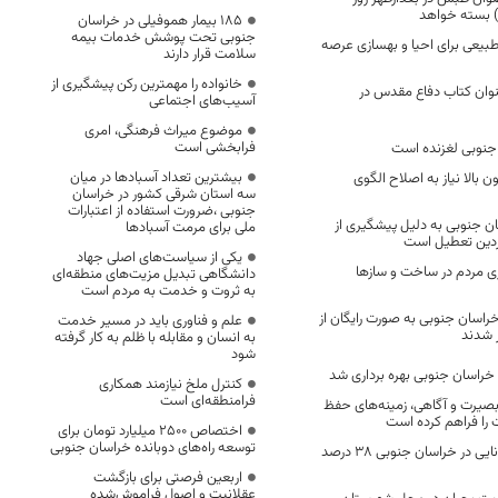
) بسته خواهد
۱۸۵ بیمار هموفیلی در خراسان
جنوبی تحت پوشش خدمات بیمه
 طبیعی برای احیا و بهسازی عرصه
سلامت قرار دارند
خانواده را مهمترین رکن پیشگیری از
ایی و نقد ۱۶ عنوان کتاب دفاع مقدس در
آسیب‌های اجتماعی
موضوع میراث فرهنگی، امری
فرابخشی است
جنوبی لغزنده است
بیشترین تعداد آسبادها در میان
 بالا نیاز به اصلاح الگوی
سه استان شرقی کشور در خراسان
جنوبی ،ضرورت استفاده از اعتبارات
ن جنوبی به دلیل پیشگیری از
ملی برای مرمت آسبادها
یکی از سیاست‌های اصلی جهاد
ی مردم در ساخت و سازها
دانشگاهی تبدیل مزیت‌های منطقه‌ای
به ثروت و خدمت به مردم است
۲۱ نفر در خراسان جنوبی به صورت رایگان از
علم و فناوری باید در مسیر خدمت
 شدند
به انسان و مقابله با ظلم به کار گرفته
شود
کنترل ملخ نیازمند همکاری
فرامنطقه‌ای است
 بصیرت و آگاهی، زمینه‌های حفظ
را فراهم کرده است
اختصاص 2500 میلیارد تومان برای
توسعه راه‌های دوبانده خراسان جنوبی
بستری بیماران کرونایی در خراسان جنوبی ۳۸ درصد
اربعین فرصتی برای بازگشت
عقلانیت و اصول فراموش‌شده