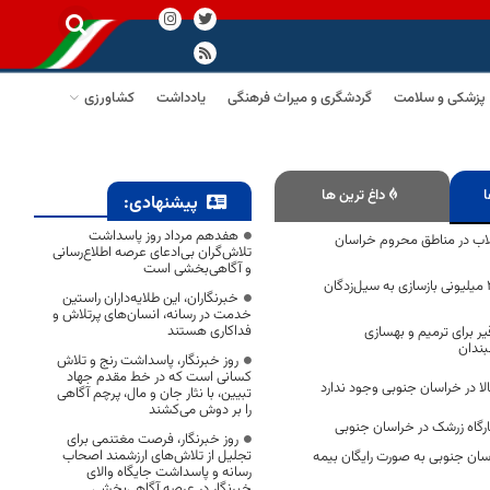
پزشکی و سلامت
گردشگری و میراث فرهنگی
یادداشت
کشاورزی
ا
داغ ترین ها
پیشنهادی:
هفدهم مرداد روز پاسداشت
طلاب در مناطق محروم خراسان
تلاش‌گران بی‌ادعای عرصه اطلاع‌رسانی
و آگاهی‌بخشی است
اعطای تسهیلات ۴۰ میلیونی بازسازی به سیل‌زدگان
خبرنگاران، این طلایه‌داران راستین
خدمت در رسانه، انسان‌های پرتلاش و
فداکاری هستند
 برای ترمیم و بهسازی
بندان
روز خبرنگار، پاسداشت رنج و تلاش
کسانی است که در خط مقدم جهاد
ا در خراسان جنوبی وجود ندارد
تبیین، با نثار جان و مال، پرچم آگاهی
را بر دوش می‌کشند
روز خبرنگار، فرصت مغتنمی برای
تجلیل از تلاش‌های ارزشمند اصحاب
سان جنوبی به صورت رایگان بیمه
رسانه و پاسداشت جایگاه والای
خبرنگار در عرصه آگاهی‌بخشی