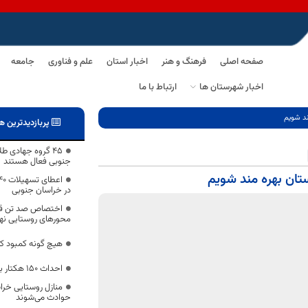
صفحه اصلی
فرهنگ و هنر
اخبار استان
علم و فناوری
جامعه
اخبار شهرستان ها
ارتباط با ما
مند شویم
پربازدیدترین ه
۴۵ گروه جهادی 
جنوبی فعال هستند
استان بهره مند شویم
در خراسان جنوبی
اختصاص صد تن قیر
محورهای روستایی نه
هیچ گونه کمبود کال
احداث ۱۵۰ هکتار بارگاه زرشک در خراسان جنوبی
منازل روستایی خرا
حوادث می‌شوند