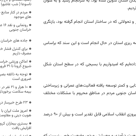
ن جنوبی که توسط ۴۰ نفر از اساتید و نخبگان استان تدوین شده بود، به سرانجام رسید و به عنوان
تاسوعا ( شب عاشورا 
ردیم.
مردم در کنار منابع
های موجود
 تحولاتی که در ساختار استان انجام گرفته بود، بازنگری
رونم
خراسان جنوبی
جاده های خراسان 
مه ریزی استان در حال انجام است و این سند که براساس
برای کنترل فشار خون
مصرف داریم
اماکن ورزشی خراسا
داده‌ایم که امیدواریم با بسیجی که در سطح استان شکل
شیوع کرونا تا ۳۱ فروردین تعطیل است
توجه به ذائقه بصر
ضروری است
در مناطق روستایی و کمتر توسعه یافته فعالیت‌های عمرانی و زیرساختی
۱۰ هزار و 
بیمه سلامت برخوردار
راسان جنوبی مردم در مناطق محروم با مشکلات مختلف
23 طرح خیرساز در خراسان جنوبی بهره برداری شد
امروز ملت ایران با
وی گفت: اقدامات زیرساختی که در خراسان جنوبی انجام شده نسبت به قبل از پیروزی انقلاب اسلامی قابل تقدیر است و بیش از ۹۰ درصد
هویت دینی و مقاومت 
افزایش یافت
م وضعیت درآمدی و معیشتی مردم، وضعیت خوبی نیست که