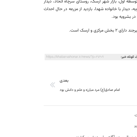
سطه اول، بازار شهر ارسک، روستای سرچاه اتحاد، دیدار
مداری بشرویه، دیدار با خانواده شهدا، بازدید از مزرعه در حال احداث
در بشرویه بود.
 کوتاه خبر:
https://khabarvahonar.ir/news/?p=27209
بعدی
امام صادق(ع) مرد مبارزه و علم و دانش بود
ت
د