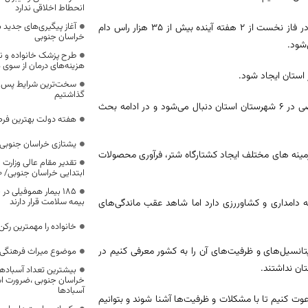
انحطاط اخلاقی ندارد
آغاز پیگیری‌های جدید ب
وی با بیان اینکه واردات دام از کشور افغانستان در ۲ فاز اجرایی می‌شود گفت: در فاز نخست از ۲ هفته آینده بیش از ۳۵ هزار راس دام
خراسان جنوبی
‌شود.
طرح پزشک خانواده و 
هزینه‌های درمان از سوی
سخت‌ترین شرایط پس از 
گذاشتیم
وی بیان کرد: برای تأمین علوفه این دام‌ها کشت علوفه در ۸۰ هزار هکتار از اراضی در ۶ شهرستان استان دنبال می‌شود و در ادامه بحث
هفته دولت بهترین فرص
یشتازی خراسان جنوبی د
 از سوی ستاد اجرایی در زمینه های مختلف ایجاد کشتارگاه شتر، فرآوری محصولات
تقدیر مقام عالی وزارت
ابتدایی خراسان جنوبی/ ۴۶۰۰ دانش‌آموز زیر چتر «طرح حامی»
۱۸۵ بیمار هموفیلی
بیمه سلامت قرار دارند
ه دامداری و کشاوررزی دارد اما شاهد عقب ماندگی‌های
خانواده را مهمترین رک
انسیل‌های و ظرفیت‌های آن را به کشور معرفی کنیم در
موضوع میراث فرهنگی،
ان نداشتند.
بیشترین تعداد آسبادها
خراسان جنوبی ،ضرورت است
آسبادها
وت کنیم تا با مشکلات و ظرفیت‌ها آشنا شوند و بتوانیم