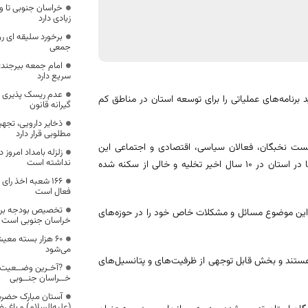
خراسان جنوبی تا 
زیادی دارد
برخورد سلیقه ای رو
جمعی
امام جمعه بیرجند: 
سریع دارد
عدم ریسک پذیری م
ید برنامه‌های عملیاتی را برای توسعه استان در مناطق کم
گیرانه قانون
ذخایر دارویی، تج
مطلوبی قرار دارد
 نخبگان، فعالان سیاسی، اقتصادی و اجتماعی این
زلزله بامداد امروز 
نداشته است
شهرستان افزود: بر اثر خشکسالی‌های چندین ساله بیش از یکهزار و ۷۰۰ روستا در استان در ۱۰ سال اخیر تخلیه و خالی از سکنه شده
۱۶۶ شعبه اخذ رای
فعال است
تخصیص بودجه بر
ه این موضوع مسائل و مشکلات خاص خود را در حوزه‌های
خراسان جنوبی است
۶۰ هزار بسته معی
می‌شود
در مناطق روستایی هستند و بخش قابل توجهی از ظرفیت‌های و پتانسیل‌های
?آخـرین وضــعیت 
خــراسان جنــوبی
آستان مبارک حضر
(علیه‌السلام) و باغ 