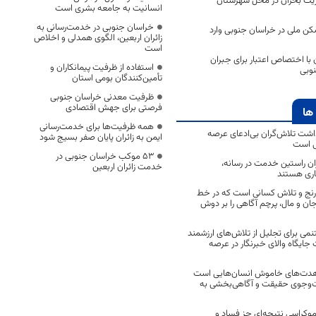
یت بحران در محل شهرستان
انسانیت به جامعه بشری است
خراسان جنوبی در خدمت‌رسانی به
ن ملی در خراسان جنوبی وارد
زائران اربعین، الگوی همدلی و اخلاص
است
 با اختصاص اعتبار برای جبران
استفاده از ظرفیت پیمانکاران و
وبی
تأمین‌کنندگان بومی استان
ظرفیت معدنی خراسان جنوبی
فرصتی برای جهش اقتصادی
ها
همه ظرفیت‌ها برای خدمت‌رسانی
اشت تلاش‌گران بی‌ادعای عرصه
ایمن به زائران پایان صفر بسیج شود
ی است
53 موکب خراسان جنوبی در
اران راستین خدمت در رسانه،
خدمت زائران اربعین
اری هستند
 رنج و تلاش کسانی است که در خط
 جان و مال، پرچم آگاهی را بر دوش
نمی برای تجلیل از تلاش‌های ارزشمند
ایگاه والای خبرنگار در عرصه
مجاهدت‌های خاموش انسان‌هایی است
ت‌وجوی حقیقت و آگاهی‌بخشی به
موکراسی نتیجه‌ای جز فساد و