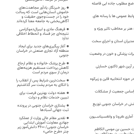
وضع مطلوب جاده ایی فاصله
روز خبرنگار، یادآور مجاهدت‌های
خاموش انسان‌هایی است که رسالت
ابط عمومی ها با رسانه های
خود را در جست‌وجوی حقیقت و
آگاهی‌بخشی به جامعه معنا کرده‌اند
هنر بر مخاطب تاثیر ویژه و
فرهنگ مادی و لیبرال‌دموکراسی
نتیجه‌ای جز فساد و انحطاط اخلاقی
ندارد
دیران استان و اجرای سخت
آغاز پیگیری‌های جدید برای ایجاد
منطقه آزاد تجاری صنعتی در خراسان
هیزات پزشکی و خون در وضعیت
جنوبی
طرح پزشک خانواده و نظام ارجاع
در آرین شهر تاکنون خسارتی
کاهش پرداخت مستقیم هزینه‌های
درمان از سوی مردم است
 در حوزه انتخابیه قاین و زیرکوه
سخت‌ترین شرایط پس از انقلاب را
با اتکای به مردم پشت سر گذاشتیم
اساس جمعیت از مشکلات
هفته دولت بهترین فرصت برای
تبیین خدمات نظام و دولت
شتی در خراسان جنوبی توزیع
یشتازی خراسان جنوبی در پرونده
ثبت جهانی آسبادها
آماری ڪرونا و واڪسیناسـیون
تقدیر مقام عالی وزارت از عملکرد
جهادی معاونت آموزش ابتدایی
خراسان جنوبی/ ۴۶۰۰ دانش‌آموز زیر
ت حسین بن موسی الکاظم
چتر «طرح حامی»
رضوان طبس در بعدازظهر روز