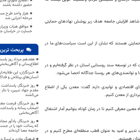
اعضای شورای مدیر
حضور داشته باشند
هزار واحد طرح مسک
مرحله اجرایی شد
اما شاهد افزایش جامعه هدف زیر پوشش نهادهای حمایتی
موافق هیات وزیران
خسارت در خراسان جن
شش نهادهای حمایتی هستند که نشان از این است سیاست‌های ما در
پربحث ترین 
هفدهم مرداد روز پاسد
اطلاع‌رسانی و آگاهی‌بخش
که در توسعه سند روستایی استان در نظر گرفته‌ایم و در
خبرنگاران، این طلایه‌د
انسان‌های پرتلاش و فداک
روز خبرنگار، پاسداشت
مکان فعالیت‌های اقتصادی و تولیدی دارند گفت: معدن یکی از اضلاع
مقدم جهاد تبیین، با نثار
رداری از معدن کنیم.
می‌کشند
روز خبرنگار، فرصت مغت
اصحاب رسانه و پاسداشت ج
معین معرفی کنیم تا در زمان کوتاه بتوانیم آمار اشتغال
آگاهی‌بخشی
روز خبرنگار، یادآور 
که رسالت خود را در جس
ت تدبیر و امید به عنوان قطب منطقه‌ای مطرح کنیم و در
جامعه معنا کرده‌اند
ستان هستیم.
فرهنگ مادی و لیبرال‌د