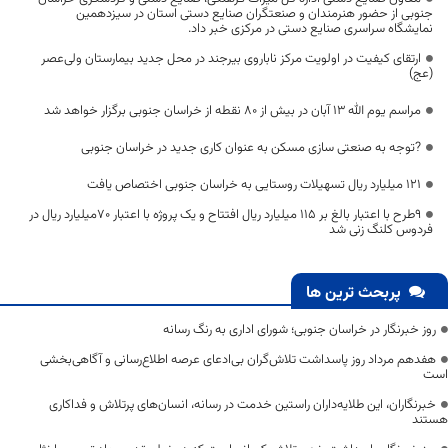
جنوبی از حضور هنرمندان و صنعتگران صنایع دستی استان در سیزدهمین
نمایشگاه سراسری صنایع دستی در مرکزی خبر داد.
ارتقای کیفیت در اولویت مرکز ناباروی بیرجند در محل جدید بیمارستان ولی‌عصر
(عج)
مراسم یوم الله 13 آبان در بیش از 80 نقطه از خراسان جنوبی برگزار خواهد شد
?توجه به صنعتی سازی مسکن به عنوان کاری جدید در خراسان جنوبی
۱۲۱ میلیارد ریال تسهیلات روستایی به خراسان جنوبی اختصاص یافت
۹طرح با اعتبار بالغ بر ۱۱۵ میلیارد ریال افتتاح و یک پروژه با اعتبار ۷۰میلیارد ریال در
فردوس کلنگ زنی شد
پربحث ترین ها
روز خبرنگار در خراسان جنوبی؛ شورای اداری به رنگ رسانه
هفدهم مرداد روز پاسداشت تلاش‌گران بی‌ادعای عرصه اطلاع‌رسانی و آگاهی‌بخشی
است
خبرنگاران، این طلایه‌داران راستین خدمت در رسانه، انسان‌های پرتلاش و فداکاری
هستند