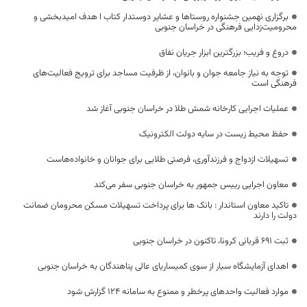
برگزاری نهمین جشنواره روستاها و عشایر دوستدار کتاب ا هدف امیدبخشی و
محرومیت‌زدایی فرهنگی در خراسان جنوبی
دروغ و فریب؛ بزرگترین ابزار جریان نفاق
توجه به نیاز جامعه جوان و بانوان، از ظرفیت مساجد برای ترویج فعالیت‌های
فرهنگی است
عملیات اجرایی کارخانه شمش طلا در خراسان جنوبی آغاز شد
حفظ محیط زیست در سایه دولت الکترونیک
تسهیلات ازدواج و فرزندآوری، فرصتی طلایی برای جوانان و خانواده‌هاست
معاون اجرایی رییس جمهور به خراسان جنوبی سفر می‌کند
تاکید معاون استاندار : بانک ها برای پرداخت تسهیلات مسکن محرومان ضمانت
دولت را دارند
ثبت ۶۹۱ قربانی کرونا، تاکنون در خراسان جنوبی
اهدای آزمایشگاه سیار از سوی کمیساریای عالی پناهندگان به خراسان جنوبی
موارد فعالیت واحدهای پرخطر و ممنوع به سامانه ۱۲۴ گزارش شود