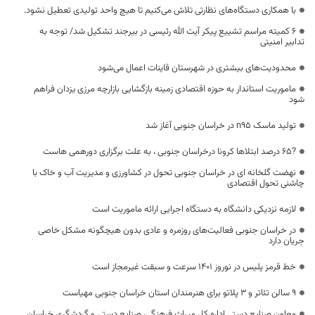
با همکاری دستگاه‌های نظارتی تلاش می‌کنیم تا هیچ واحد تولیدی تعطیل نشود.
۶ کمیته‌ مراسم تشییع پیکر آیت الله رئیسی در بیرجند تشکیل شد/ توجه به
تدابیر امنیتی
محدودیت‌های بیشتری در شهرستان قاینات اعمال می‌شود
ماموریت استاندار به حوزه اقتصادی زمینه بازگشایی بازارچه مرزی یزدان فراهم
شود
تولید ماسک n۹۵ در خراسان جنوبی آغاز شد
?65 درصد ابتلاها کرونا درخراسان جنوبی ، به علت برگزاری دورهمی هاست
نهضت گلخانه ای در خراسان جنوبی تحول در کشاورزی و مدیریت آب و خاک با
چاشنی تحول اقتصادی
لازمه نزدیکی دانشگاه به دستگاه اجرایی ارائه ماموریت است
در خراسان جنوبی فعالیت‌های روزمره و عادی بدون هیچگونه مشکل خاصی
جریان دارد
خط قرمز پلیس در نوروز ۱۴۰۱ سرعت و سبقت غیرمجاز است
۹ سالن تئاتر و ۳ پلاتو برای هنرمندان استان خراسان جنوبی مهیاست
معاون صنایع دستی اداره کل میراث فرهنگی، صنایع دستی و گردشگری خراسان