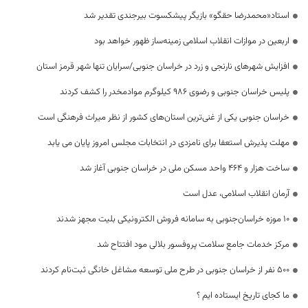
استاد«محمدرضا حقگو» بازیگر پیشکسوت بیرجندی تقدیر شد
اربعین در موازات انقلاب اسلامی زمینه‌ساز ظهور خواهد بود
افزایش شهرهای نارنجی و زرد در خراسان جنوبی/سرایان تنها شهر قرمز استان
پلیس خراسان جنوبی و رضوی 986 کیلوگرم موادمخدر را کشف کردند
خراسان جنوبی یکی از غنی‌ترین استان‌های کشور از نظر میراث فرهنگی است
مهلت پذیرش استعفا برای نامزدی در انتخابات مجلس امروز پایان می یابد
ساخت هزار و ۴۶۴ واحد مسکن ملی در خراسان جنوبی آغاز شد
آرمان انقلاب اسلامی، عدل است
۱۰ موزه خراسان‌جنوبی به سامانه فروش الکترونیکی بلیت مجهز شدند
مرکز خدمات جامع سلامت پروفسور بلالی مود افتتاح شد
۵۰۰ نفر از خراسان جنوبی در طرح ملی توسعه مشاغل خانگی ثبت‌نام کردند
ما کجای تاریخ ایستاده ایم ؟