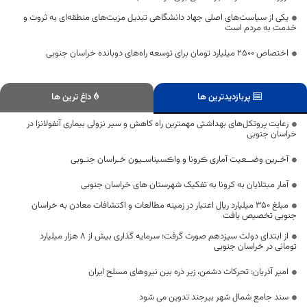
یکی از سیاست‌های اصلی جهاد دانشگاهی تبدیل مزیت‌های منطقه‌ای به ثروت و
خدمت به مردم است
اختصاص 2500 میلیارد تومان برای توسعه راه‌های دوبانده خراسان جنوبی
پربازدیدترین ها
داغ ترین ها
رعایت پروتکل‌های بهداشتی مهمترین راه کاهش و سیر نزولی بیماری آنفولانزا در
خراسان جنوبی
آخـرین وضــعیت آماری ڪرونا و واڪسیناسـیون خـراسان جنـوبی
آمار مبتلایان به کرونا به تفکیک شهرستان های خراسان جنوبی
مبلغ ۳۵۰ میلیارد ریال اعتبار در زمینه مطالعات و اکتشافات معادن به خراسان
جنوبی تخصیص یافت
از ابتدای دولت سیزدهم صورت گرفت؛ سرمایه گذاری بیش از ۸ هزار میلیارد
تومانی در خراسان جنوبی
امیر آذریان: تحرکات دشمن، زیر ذره بین نیروهای مسلح ایران
سند جامع شمال شهر بیرجند تدوین می شود