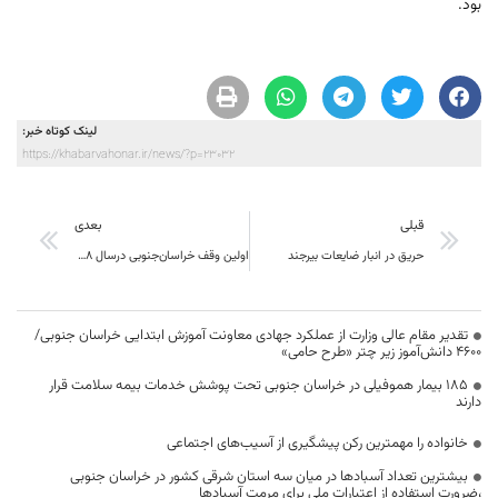
بود.
لینک کوتاه خبر:
https://khabarvahonar.ir/news/?p=23032
قبلی
بعدی
حریق در انبار ضایعات بیرجند
اولین وقف خراسان‌جنوبی درسال 98 ثبت شد
تقدیر مقام عالی وزارت از عملکرد جهادی معاونت آموزش ابتدایی خراسان جنوبی/
۴۶۰۰ دانش‌آموز زیر چتر «طرح حامی»
۱۸۵ بیمار هموفیلی در خراسان جنوبی تحت پوشش خدمات بیمه سلامت قرار
دارند
خانواده را مهمترین رکن پیشگیری از آسیب‌های اجتماعی
بیشترین تعداد آسبادها در میان سه استان شرقی کشور در خراسان جنوبی
،ضرورت استفاده از اعتبارات ملی برای مرمت آسبادها