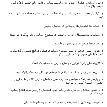
پیام استاندار خراسان جنوبی به مناسبت سالروز رحلت امام خمینی (ره) و قیام
خونین پانزده خرداد
نگرانی از وضعیت مدارس استان و امتحانات در بین اقشار مختلف استان در باب
کرونا
احداث ۱۸ کیلومتر راه روستایی در خراسان جنوبی
مشکلات بازنشستگان خراسان جنوبی در سطوح استانی و ملی پیگیری می شود
باید حافظ منافع خراسان جنوبی باشیم
معاون رئیس جمهور و رئیس سازمان میراث فرهنگی، صنایع دستی و گردشگری
غرفه خراسان جنوبی را خوب ارزیابی کرد
۱۶پروژه برای رفع تنش‌آبی خراسان جنوبی در دستور کار است
? لزوم تسریع در احداث سد بندان شهرستان نهبندان از سمت وزارت نیرو
چهارمین نمایشگاه سراسری صنایع دستی خراسان جنوبی ۱۳ آذر ماه جاری با
حضور ۳۰ استان کشور در بیرجند
با حضور استاندار خراسان‌جنوبی رقم خورد؛ استقبال از رئیس مرکز اطلاع رسانی
وزارت کشور
ضرورت بهره گیری از تمام ظرفیت‌های خوسف در راستای اشتغالزایی