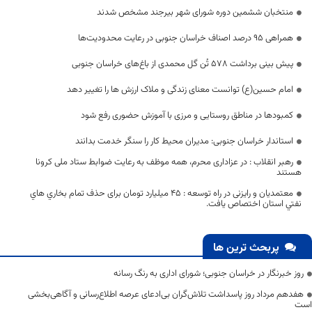
منتخبان ششمین دوره شورای شهر بیرجند مشخص شدند
همراهی ۹۵ درصد اصناف خراسان جنوبی در رعایت محدودیت‌ها
پیش بینی برداشت ۵۷۸ تُن گل محمدی از باغ‌های خراسان جنوبی
امام حسین(ع) توانست معنای زندگی و ملاک ارزش ها را تغییر دهد
کمبودها در مناطق روستایی و مرزی با آموزش حضوری رفع شود
استاندار خراسان جنوبی: مدیران محیط کار را سنگر خدمت بدانند
رهبر انقلاب : در عزاداری محرم، همه موظف به رعایت ضوابط ستاد ملی کرونا
هستند
معتمدیان و رایزنی در راه توسعه : ۴۵ میلیارد تومان برای حذف تمام بخاري هاي
نفتي استان اختصاص يافت.
پربحث ترین ها
روز خبرنگار در خراسان جنوبی؛ شورای اداری به رنگ رسانه
هفدهم مرداد روز پاسداشت تلاش‌گران بی‌ادعای عرصه اطلاع‌رسانی و آگاهی‌بخشی
است