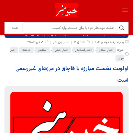
برگ نخست
نوشته‌ها
اولویت نخست مبارزه با قاچاق در مرزهای غیررسمی است
پنج‌شنبه 11 جولای 2019
6:19 ق.ظ
بدون نظر
کدخبر:27804
حوزه:
اخبار استان
,
اخبار اسلایدر
,
اخبار اصلی
,
اسلایدر
,
جامعه
,
خبر
مهم
اولویت نخست مبارزه با قاچاق در مرزهای غیررسمی
است