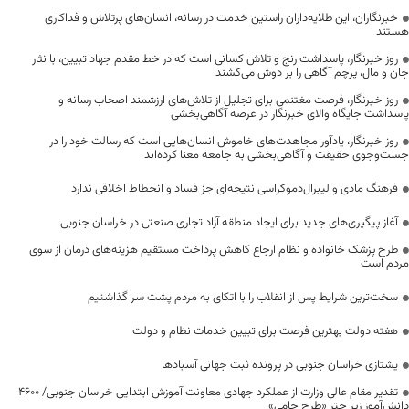
خبرنگاران، این طلایه‌داران راستین خدمت در رسانه، انسان‌های پرتلاش و فداکاری
هستند
روز خبرنگار، پاسداشت رنج و تلاش کسانی است که در خط مقدم جهاد تبیین، با نثار
جان و مال، پرچم آگاهی را بر دوش می‌کشند
روز خبرنگار، فرصت مغتنمی برای تجلیل از تلاش‌های ارزشمند اصحاب رسانه و
پاسداشت جایگاه والای خبرنگار در عرصه آگاهی‌بخشی
روز خبرنگار، یادآور مجاهدت‌های خاموش انسان‌هایی است که رسالت خود را در
جست‌وجوی حقیقت و آگاهی‌بخشی به جامعه معنا کرده‌اند
فرهنگ مادی و لیبرال‌دموکراسی نتیجه‌ای جز فساد و انحطاط اخلاقی ندارد
آغاز پیگیری‌های جدید برای ایجاد منطقه آزاد تجاری صنعتی در خراسان جنوبی
طرح پزشک خانواده و نظام ارجاع کاهش پرداخت مستقیم هزینه‌های درمان از سوی
مردم است
سخت‌ترین شرایط پس از انقلاب را با اتکای به مردم پشت سر گذاشتیم
هفته دولت بهترین فرصت برای تبیین خدمات نظام و دولت
یشتازی خراسان جنوبی در پرونده ثبت جهانی آسبادها
تقدیر مقام عالی وزارت از عملکرد جهادی معاونت آموزش ابتدایی خراسان جنوبی/ ۴۶۰۰
دانش‌آموز زیر چتر «طرح حامی»