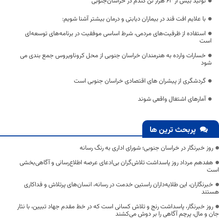
تولید بیش از 63 هزار تن گندم در خراسان‌جنوبی
با علایم افت قند در بیماران دیابتی و درمان بیشتر آشنا شویم:
استفاده از ظرفیت‌های مردمی، شرط اساسی موفقیت در برنامه‌های توسعه‌ای
است
خسارات وارده به هنرمندان خراسان جنوبی از محل کروناویروس جمع بندی می
شود
گردشگری از پیشران های اقتصادی خراسان جنوبی است
آمارهای اشتغال واقعی شوند
پربحث ترین ها
روز خبرنگار در خراسان جنوبی؛ شورای اداری به رنگ رسانه
هفدهم مرداد روز پاسداشت تلاش‌گران بی‌ادعای عرصه اطلاع‌رسانی و آگاهی‌بخشی
است
خبرنگاران، این طلایه‌داران راستین خدمت در رسانه، انسان‌های پرتلاش و فداکاری
هستند
روز خبرنگار، پاسداشت رنج و تلاش کسانی است که در خط مقدم جهاد تبیین، با نثار
جان و مال، پرچم آگاهی را بر دوش می‌کشند