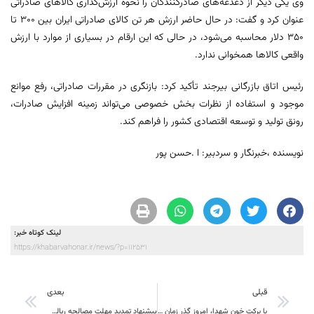
وی یکی دیگر از دغدغه‌های صادرکنندگان را نحوه ارزش‌گذاری کالاهای صادراتی
عنوان کرد و گفت: در حال حاضر ارزش هر تن کالای صادراتی ایران بین ۳۰۰ تا
۳۵۰ دلار محاسبه می‌شود، در حالی که این ارقام در بسیاری از موارد با ارزش
واقعی کالاها همخوانی ندارد.
رئیس اتاق بازرگانی بیرجند تأکید کرد: بازنگری در مقررات صادراتی، رفع موانع
موجود و استفاده از نظرات بخش خصوصی می‌تواند زمینه افزایش صادرات،
رونق تولید و توسعه اقتصادی کشور را فراهم کند.
نویسنده ،خبرنگار و سردبیر: ا .حسن پور
لینک کوتاه خبر:
https://khabarvahonar.ir/news/?p=112531
قبلی
بعدی
با برکت خون شهدا، امروز گذر زمان به نفع اسلام، حق و عدالت است
پیشنهاد تمدید مهلت مصالحه ریالی صادرکنندگان تا پایان شهریور و پیگیری تسهیل رفع تعهدات ارزی