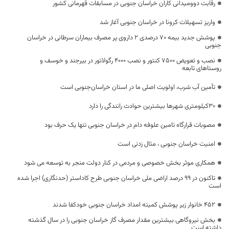
رقابت دوومیدانی کاران خراسان جنوبی در مسابقات قهرمانی کشور
واریز تسهیلات کرونا در خراسان جنوبی آغاز شد
پوشش جدید بیمه ۷۰ درصدی ۲ داروی پر مصرف بیماران سرطانی در خراسان
جنوبی
نصب و تعویض 7500 کنتور و نصب 4000 رگولاتور در بیرجند و خوسف و
روستاهای تابعه
تأمین آب شرب، اولویت اصلی ما در استان خراسان‌جنوبی است
30کیلومتری شهرها بیشترین حوادث رانندگی را دارد
مصوبات قرارگاه تامین علوفه دام در خراسان جنوبی تنها یک حرف بود
امنیت خراسان جنوبی ، مثال زدنی است
همکاری موثر بخش خصوصی و مردمی در کنار دولت منجر به توسعه می شود
تاکنون در ۹۹ درصد اراضی ملی خراسان جنوبی طرح کاداستر (حدنگاری) اجرا شده
است
۴۵۲ خانوار زیر پوشش کمیته امداد خراسان جنوبی خودکفا شدند
بخش نیروگاهی بیشترین مقدار مصرف گاز خراسان جنوبی را در سال گذشته
داشته است