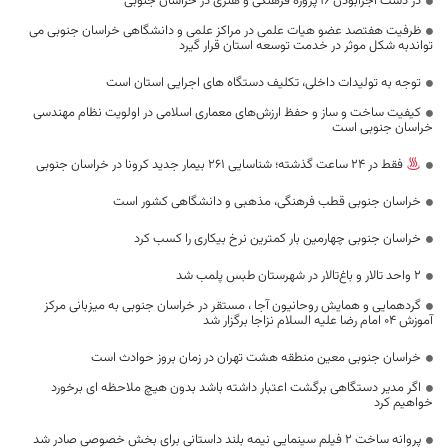
در دست اجرابودن 16 پروژه فرهنگی و هنری در خراسان جنوبی
ظرفیت هفتصد عضو هیات علمی در مراکز علمی و دانشگاهی خراسان جنوبی می
تواندبه شکل موثر در خدمت توسعه استان قرار گیرد
توجه به تولیدات داخلی، تکلیف دستگاه های اجرایی استان است
کیفیت ساخت و ساز و حفظ ارزش‌های معماری اسلامی در اولویت نظام مهندسی
خراسان جنوبی است
فقط در 24 ساعت گذشته؛ شناسایی 261 بیمار جدید کرونا در خراسان جنوبی
خراسان جنوبی قطب فرهنگی، مذهبی و دانشگاهی کشور است
خراسان جنوبی چهارمین بار کمترین نرخ بیکاری را کسب کرد
۲ واحد تالار و باغ‌تالار در شهرستان طبس پلمب شد
گردهمایی و همایش روحانیون آجا ، مستقر در خراسان جنوبی به میزبانی مرکز
آموزش ۰۴ امام رضا علیه السلام نزاجا برگزار شد
خراسان جنوبی معین منطقه هشت تهران در زمان بروز حوادث است
اگر مدیر دستگاهی برگشت اعتبار داشته باشد بدون هیچ ملاحظه ای برخورد
خواهیم کرد
پروانه ساخت ۲ فیلم سینمایی نیمه بلند داستانی برای بخش خصوصی صادر شد