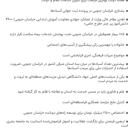
هفته دولت بهترین فرصت برای تبیین خدمات نظام و دولت
یشتازی خراسان جنوبی در پرونده ثبت جهانی آسبادها
تقدیر مقام عالی وزارت از عملکرد جهادی معاونت آموزش ابتدایی خراسان جنوبی/ ۴۶۰۰
دانش‌آموز زیر چتر «طرح حامی»
۱۸۵ بیمار هموفیلی در خراسان جنوبی تحت پوشش خدمات بیمه سلامت قرار دارند
خانواده را مهمترین رکن پیشگیری از آسیب‌های اجتماعی
موضوع میراث فرهنگی، امری فرابخشی است
بیشترین تعداد آسبادها در میان سه استان شرقی کشور در خراسان جنوبی ،ضرورت
استفاده از اعتبارات ملی برای مرمت آسبادها
یکی از سیاست‌های اصلی جهاد دانشگاهی تبدیل مزیت‌های منطقه‌ای به ثروت و
خدمت به مردم است
علم و فناوری باید در مسیر خدمت به انسان و مقابله با ظلم به کار گرفته شود
کنترل ملخ نیازمند همکاری فرامنطقه‌ای است
اختصاص 2500 میلیارد تومان برای توسعه راه‌های دوبانده خراسان جنوبی
اربعین فرصتی برای بازگشت عقلانیت و اصول فراموش‌شده انسانیت به جامعه بشری
است