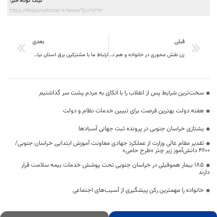
لینک کوتاه خبر:
https://khabarvahonar.ir/news/?p=27394
قبلی
بعدی
زن نقش محوری در خانواده و هم نقش اجتماعی در سرنوشت جامعه دارد
ارتباط ما با مشترکین برق استان نیازمند یک بستر ارتباطی قوی است.
سخت‌ترین شرایط پس از انقلاب را با اتکای به مردم پشت سر گذاشتیم
هفته دولت بهترین فرصت برای تبیین خدمات نظام و دولت
یشتازی خراسان جنوبی در پرونده ثبت جهانی آسبادها
تقدیر مقام عالی وزارت از عملکرد جهادی معاونت آموزش ابتدایی خراسان جنوبی/
۴۶۰۰ دانش‌آموز زیر چتر «طرح حامی»
۱۸۵ بیمار هموفیلی در خراسان جنوبی تحت پوشش خدمات بیمه سلامت قرار
دارند
خانواده را مهمترین رکن پیشگیری از آسیب‌های اجتماعی