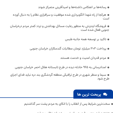
رسانه‌ها بر انعکاس داشته‌ها و امیدآفرینی متمرکز شوند
هرکجا از راه شهدا الگوبرداری شده موفقیت و سرافرازی نظام را به دنبال آورده
است
فروشگاه اینترنتی به منظور رعایت مسائل بهداشتی و تردد کمتر مردم درخراسان
جنوبی فعال شده است
تاکید بر توسعه همه جانبه طبس
پرداخت ۳۰۳ میلیارد تومان مطالبات گندمکاران خراسان جنوبی
مردم قدردان امنیت و خدمت هستند
امدادرسانی به 965 حادثه دیده در طرح تابستانه هلال احمر خراسان جنوبی
سیما و منظر شهری در طرح ترافیکی منطقه گردشگری بند دره نباید فدای اجرای
طرح شود
پربحث ترین ها
سخت‌ترین شرایط پس از انقلاب را با اتکای به مردم پشت سر گذاشتیم