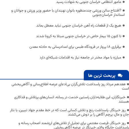
مامور انتظامی خراسان جنوبی به شهادت رسید
?افتتاح سالن ورزشی چندمنظوره بانوان نهبندان با حضور وزیر ورزش و جوانان و
استاندار خراسان‌جنوبی
هیچ یک از قطعات راه آهن خراسان جنوبی نباید معطل بماند
تا کنون ۱۵ بیمار خاص در خراسان جنوبی مبتلا به کرونا شدند
برقراری ۱۸ پرواز در فرودگاه طبس برای امدادرسانی به حادثه‌ معدن
مبارزه با مواد مخدر در جامعه نیاز به اقدامات شبکه‌ای دارد
پربحث ترین ها
هفدهم مرداد روز پاسداشت تلاش‌گران بی‌ادعای عرصه اطلاع‌رسانی و آگاهی‌بخشی
است
خبرنگاران، این طلایه‌داران راستین خدمت در رسانه، انسان‌های پرتلاش و فداکاری
هستند
روز خبرنگار، پاسداشت رنج و تلاش کسانی است که در خط مقدم جهاد تبیین، با نثار
جان و مال، پرچم آگاهی را بر دوش می‌کشند
روز خبرنگار، فرصت مغتنمی برای تجلیل از تلاش‌های ارزشمند اصحاب رسانه و
پاسداشت جایگاه والای خبرنگار در عرصه آگاهی‌بخشی