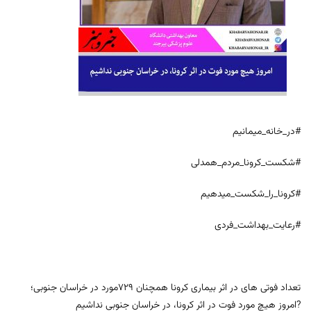
#در_خانه_میمانیم
#شکست_کرونا_مردم_همدلی
#کرونا_را_شکست_میدهیم
#رعایت_بهداشت_فردی
تعداد فوتی های در اثر بیماری کرونا همچنان 729مورد در خراسان جنوبی؛
?امروز هیچ مورد فوت در اثر کرونا، در خراسان جنوبی نداشیم