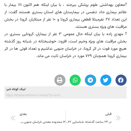
?معاون بهداشتی علوم پزشکی بیرجند ، با بیان اینکه هم اکنون 111 بیمار با
علائم بیماری حاد تنفسی در بیمارستان های استان بستری هستند گفت: از
این تعداد 27 نفرمبتلا قطعی بیماری کرونا و 10 نفر از مبتلایان کرونا در بخش
مراقبت های ویژه بستری هستند.
? مهدی زاده با بیان اینکه حال عمومی 3 نفر از بیماران کرونایی بستری در
بخش مراقبت های ویژه وخیم است، افزود: خوشبختانه در شبانه روز گذشته
هیچ مورد فوت در اثر کرونا، در خراسان جنوبی نداشیم و تعداد فوتی ها در اثر
بیماری کرونا همچنان 729 مورد در خراسان ثابت می ماند.
لینک کوتاه خبر:
https://khabarvahonar.ir/news/?p=51881
قبلی
بعدی
در 24 ساعت گذشته؛ شناسایی 22 بیمار جدید کرونا در خراسان جنوبی
۱۲ محدوده معدنی خراسان جنوبی به سرمایه‌گذاران جدید واگذار می‌شود