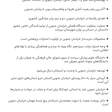
بهره‌مندی سه هزار و ۱۱ بیمار خاص خراسان جنوبی از خدمات حمایتی
?آخـرین وضــعیت آماری ڪرونا و واڪسیناسـیون خـراسان جنـوبی
اهدای پلاسما در خراسان جنوبی، دو و نیم برابر میانگین کشوری
حمایت متفاوت دستگاه قضائی خراسان جنوبی از تولیدکنندگان خاص حضور
دادستان در دستان پر توان شهرستان بیرجند
محصولات مزیت‌دار خراسان جنوبی در اولویت اعتبارات پژوهشی است
وجه امتیاز دولت سیزدهم، نگاه ویژه به مردم و هماهنگی بیشتر با نهادهای
انقلابی است
دانشگاه علوم پزشکی بیرجند از سوی شورای عالی فرهنگی به عنوان یکی از
دانشگاه‌های نمونه کشور معرفی شد
توسعه خراسان جنوبی با وحدت و انسجام دنبال می‌شود
آبرسانی سیار به ۵۰۰ روستای خراسان جنوبی/استان جزو استان‌های دارای تنش
آبی است
خراسان جنوبی باید به استانی خوداتکا برای امداد و نجات در حوادث و بحران‌ها
تبدیل شود
دکتر نوبخت مجدد با دعوت معتمدیان استاندار پنج شنبه مهمان خراسان جنوبی
است