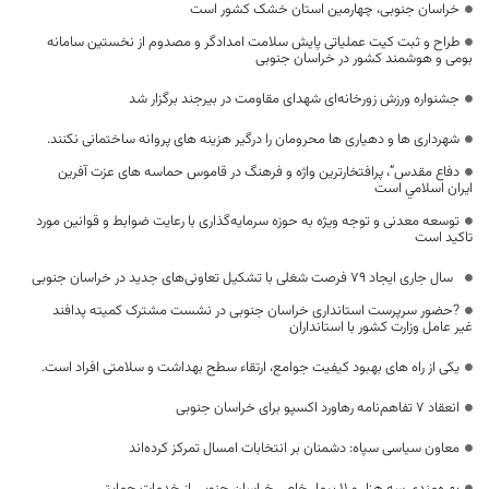
خراسان جنوبی، چهارمین استان خشک کشور است
طراح و ثبت کیت عملیاتی پایش سلامت امدادگر و مصدوم از نخستین سامانه
بومی و هوشمند کشور در خراسان جنوبی
جشنواره ورزش زورخانه‌ای شهدای مقاومت در بیرجند برگزار شد
شهرداری ها و دهیاری ها محرومان را درگیر هزینه های پروانه ساختمانی نکنند.
دفاع مقدس”، پرافتخارترین واژه و فرهنگ در قاموس حماسه های عزت آفرین
ايران اسلامي است
توسعه معدنی و توجه ویژه به حوزه سرمایه‌گذاری با رعایت ضوابط و قوانین مورد
تاکید است
سال جاری ایجاد ۷۹ فرصت شغلی با تشکیل تعاونی‌های جدید در خراسان جنوبی
?حضور سرپرست استانداری خراسان جنوبی در نشست مشترک کمیته پدافند
غیر عامل وزارت کشور با استانداران
يكی از راه های بهبود کیفیت جوامع، ارتقاء سطح بهداشت و سلامتی افراد است.
انعقاد ۷ تفاهم‌نامه رهاورد اکسپو برای خراسان جنوبی
معاون سیاسی سپاه: دشمنان بر انتخابات امسال تمرکز کرده‌اند