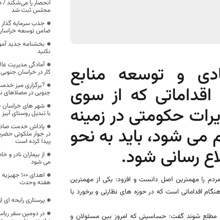
انحصار را می‌شکند / 
مجلس ثبت شد
جذب سرمایه گذار
ضامن توسعه خراسان
بخشنامه جدید آموز
نکنید
آمادگی مدیریت عال
دی و توسعه منابع
کار در خراسان جنوب
?برگزاری میز خدمت
اقداماتی که از سوی
جنوبی در مصلاهای ن
شهر های خراسان جن
یرات حکومتی در زمینه
با تبدیل روستای آبیز
پاداش خدمت صادقان
م می شود، باید به نحو
در جوار ملکوتی حضر
پیدا کرده است
ع رسانی شود.
از بیماران نادر و
می شود
اهدای ۱۰۰ 
دم را مهمترین اصل دانست و افزود: یکی از مهمترین
هفته وحدت
ام اقداماتی است که در حوزه های نظارتی و برخورد با
پرستاری رایحه ای 
در دومین سفر ریا
دی مطلع شوند گفت: حساسیتی که امروز بین مسئولان و