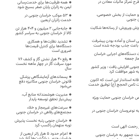
طرح تمرکز مالیات معادن در
همه ظرفیت‌ها برای خدمت‌رسانی
ایمن به زائران پایان صفر بسیج شود
 و حمایت از بخش خصوصی،
53 موکب خراسان جنوبی در
 جنوبی
خدمت زائران اربعین
ش وپرورش: از رسانه‌ها شکایت
جابه‌جایی 2 میلیون و 404 هزار تن
کالا از خراسان جنوبی به سراسر کشور
ی استان و آماده بودن پیشرفت
تشدید نظارت‌ها و همکاری
ی باعث جذب بودجه شده است
دستگاه‌ها برای کنترل قیمت‌ها
ضروری است
 دستگاه‌های اجرایی خراسان
ماز جمعه
رفع 40 هزار نشتی گاز و کشف 76
مورد سرقت گاز در چهار ماهه نخست
وبی افزایش یافت : وزیر کشور
سال
 به شهر موافقت کرد
پسماندهای آزمایشگاهی پزشکی
ه استاندار این است که اکنون
قانونی خراسان جنوبی مکانیزه دفع
ت ثامن الحجج (ع) توفیق خدمت
می‌شود
مدیریت هوشمندانه منابع آب،
 خاص خراسان جنوبی حمایت ویژه
پیش‌نیاز تحقق توسعه پایدار
سرعت‌های غیرمجاز و خلاء
جهیزیه به نوعروسان خراسان جنوبی در
مجتمع‌های رفاهی در خراسان جنوبی
خراسان جنوبی رتبه نخست پذیرش
توبه متهمان راکسب کرد
از رحمت الهی است
اعزام حدود 5 هزار زائر اربعین از
ست جمهور به خراسان جنوبی
خراسان جنوبی؛ بازگشت‌ها آغاز شد