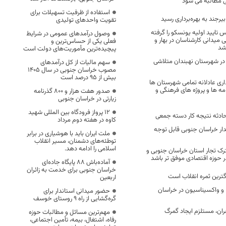
ی مطالبه می شود
استفاده از ظرفیت تسهیلات برای
رجند به بهره‌برداری رسید
تقویت واحدهای تولیدی
س تایید اولیه یونسکو را گرفته
وصول درآمدهای عمومی در شرایط
ی میدانی کارشناسان در بهار و
فعلی یکی از حساس‌ترین و
شد
پیچیده‌ترین مأموریت‌های دولت است
در شهرستان نهبندان متلاشی
سهم مالیات از کل درآمدهای
مصوب خراسان جنوبی در سال ۱۴۰۵
بیش از ۹۵ درصد است
داری عادلانه تمامی شهرستان ها
مه ها و پروژه های فرهنگی و
صدور هفت هزار و ۸۰۰ گذرنامه
زیارتی در خراسان جنوبی
۱۲ پرواز فرودگاه بین المللی شهید
ادثه نتیجه کار دسته جمعی
کاوه در هفته دوم مرداد
ار خراسان جنوبی قابل توجه
ملت ایران باید با هوشیاری در برابر
توطئه‌های دشمنان، مسیر انقلاب
اسلامی را ادامه دهد.
ک تجار استان خراسان جنوبی و
ر حوزه اقتصادی موفق تر باشد
آماده‌باش ۸۸ پایگاه جاده‌ای
خراسان جنوبی برای خدمت به زائران
گترین ثمره انقلاب است
اربعین
 و واکسیناسیون در خراسان
حضور میدانی استاندار برای
گره‌گشایی از راه ۹ روستای خوسف
ان، مستلزم ایجاد گمرگ
مهم‌ترین مسائل و مطالبات حوزه
رفاه، اشتغال، بیمه، تأمین اجتماعی،