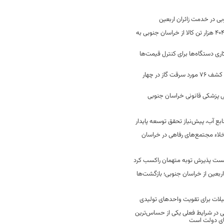
جابه‌جایی 2 میلیون و 404 هزار تن کالا از خراسان جنوبی به
ری دستگاه‌ها برای کنترل قیمت‌ها
رفع 40 هزار نشتی گاز و کشف 76 مورد سرقت گاز در چهار
 پزشکی قانونی خراسان جنوبی
ع آب، پیش‌نیاز تحقق توسعه پایدار
لاء مجتمع‌های رفاهی در خراسان
خست پذیرش توبه متهمان راکسب کرد
 هزار زائر اربعین از خراسان جنوبی؛ بازگشت‌ها
یلات برای تقویت واحدهای تولیدی
در شرایط فعلی یکی از حساس‌ترین
های دولت است