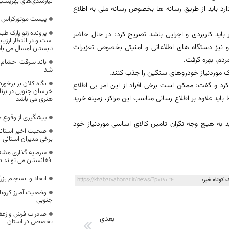
نیازمندی‌های بهزیست
 دارد باید از طریق رسانه ها بخصوص رسانه ملی به اطلاع
پیست موتورکراس بی
پرونده ژئو پارک طب
 باید کاربردی و اجرایی باشد تصریح کرد: در حال حاضر
است و در انتظار ارزیاب
نیز دستگاه های اطلاعاتی و امنیتی بخصوص تعزیرات
تابستان امسال می با
ردم، بهره گرفت.
باند سرقت احشام 
شد
 موردنیاز خودروهای سنگین را جذب کنند.
نگاه کلان بر برخور
ه کرد و گفت: ممکن است برخی افراد از این امر بی اطلاع
خراسان جنوبی در برنا
اید علاوه بر اطلاع رسانی مناسب این مراکز، زمینه خرید
هنری می باشد
پیشگیری از وقوع ح
د به هیچ وجه نگران تامین کالای اساسی موردنیاز خود
صحبت اخیر استاند
برخی مدیران استانی
سرمایه گذاری مشتر
افغانستان می تواند د
اتحاد و انسجام بزر
 کوتاه خبر:
https://khabarvahonar.ir/news/?p=18034
وضعیت آمارز کرونا
جنوبی
صادرات فرش و زعفر
بعدی
تخصصی در استان