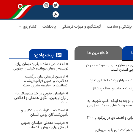
پزشکی و سلامت
گردشگری و میراث فرهنگی
یادداشت
کشاورزی
ا
داغ ترین ها
پیشنهادی:
اختصاص 2500 میلیارد تومان برای
خراسان جنوبی : مواد مخدر در
توسعه راه‌های دوبانده خراسان جنوبی
یی استان است
اربعین فرصتی برای بازگشت
ب سرایان ردیف اعتباری ندارد
عقلانیت و اصول فراموش‌شده
انسانیت به جامعه بشری است
عایت حجاب و عفاف پیشتاز
خراسان جنوبی در خدمت‌رسانی به
زائران اربعین، الگوی همدلی و اخلاص
 توجه به اینکه اغلب شهرها به
است
د محدودیت‌های جدید اعمال می
استفاده از ظرفیت پیمانکاران و
تأمین‌کنندگان بومی استان
افتتاح ۸۰ پروژه‌ عمرانی و اقتصادی در زیرکوه با ۳۲۲
ظرفیت معدنی خراسان جنوبی
فرصتی برای جهش اقتصادی
ود شرکت‌های رقیب پروازی،