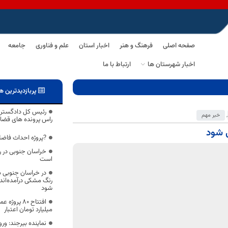
صفحه اصلی
فرهنگ و هنر
اخبار استان
علم و فناوری
جامعه
اخبار شهرستان ها
ارتباط با ما
پربازدیدترین ه
رئیس کل دادگستری 
,
خبر مهم
راس پرونده های قضا
ی شود
?پروژه احداث فاضلا
خراسان جنوبی در ر
است
در خراسان جنوبی با
رنگ مشکی درآمده‌ان
شود
میلیارد تومان اعتبار
نماینده بیرجند: ور