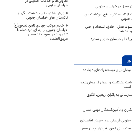
تعاونی‌ها و خدمات حمایتی در
خراسان جنوبی
زایش ۱۵ درصدی برداشت انگور از
آغاز برداشت مرکبات از ۱۰۲ هکتار سطح زیرکشت این
تاکستان های خراسان جنوبی
 جنوبی
خادم موکب جهادی ثامن‌الحجج(ع)
شود، عمل، اخلاق، اقتصاد و حتی
خراسان جنوبی از ابتدای مردادماه تا
واهد شد
۱۳ مرداد در عمود ۹۲۶ مسیر
طریق‌العلماء
رفعال خراسان جنوبی تمدید
ها
2 میلیارد تومان برای توسعه راه‌های دوبانده
زگشت عقلانیت و اصول فراموش‌شده
 است
رسانی به زائران اربعین، الگوی
کاران و تأمین‌کنندگان بومی استان
جنوبی فرصتی برای جهش اقتصادی
ت‌رسانی ایمن به زائران پایان صفر