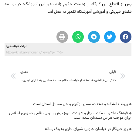
پس از افتتاح این کارگاه از زحمات حکیم زاده مدیر این آموزشگاه در توسعه
فضای فیزیکی و آموزشی آموزشگاه تقدیر به عمل آمد
.
لینک کوتاه خبر:
https://khabarvahonar.ir/news/?p=13050
قبلی
بعدی
دکتر مروج الشریعه استاندار خراسان جنوبی : رفتار با خانواده هاي شهدا بايد حق مدارانه باشد نه سياست مدارانه
خانم سمانه سالاری به عنوان اولین مدیرعامل بانوی خانه مطبوعات استان انتخاب گردید
پیوند دانشگاه و صنعت، مسیر نوآوری و حل مسائل استان است
فرهنگ عاشورا و مکتب ایثار و شهادت امروز بیش از توان نظامی جمهوری اسلامی
ایران موجب هراس دشمنان شده است
روز خبرنگار در خراسان جنوبی؛ شورای اداری به رنگ رسانه