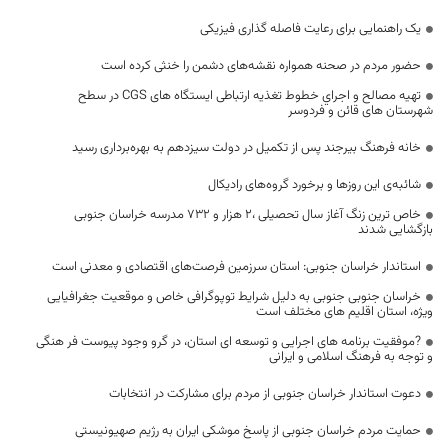
یک راهنمایی برای رعایت فاصله گذاری فیزیکی
حضور مردم در صحنه همواره نقشه‌های دشمن را خنثی کرده است
تهيه مصالح و اجراي خطوط تغذیه ارتباطی ایستگاه های CGS در سطح
شهرستان های قائن و فردوسر
خانه فرهنگ بیرجند پس از تکمیل در دولت سیزدهم به بهره‌برداری رسید
شائبه‌ی این روزها و برخورد گروه‌های رادیکال
خاص ترین زنگ آغاز سال تحصیلی ،۲ هزار و ۷۳۲ مدرسه خراسان جنوبی
بازگشایی شدند
استاندار خراسان جنوبی: استان سرزمین فرصت‌های اقتصادی و معدنی است
خراسان جنوبی جنوبی به دلیل شرایط توپوگرافی خاص و موقعیت جغرافیایی
ویژه، استان اقلیم های مختلف است
?موفقیت برنامه های اجرایی و توسعه ای استان، در گرو وجود پیوست فر هنگی
و توجه به فرهنگ اسلامی و ایرانی
دعوت استاندار خراسان جنوبی از مردم برای مشارکت در انتخابات
حمایت مردم خراسان جنوبی از پاسخ موشکی ایران به رژیم صهیونیستی