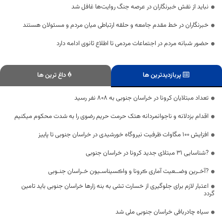
نباید از نقش خبرنگاران در عرصه جنگ روایت‌ها غافل شد
خبرنگاران در خط مقدم جامعه و حلقه ارتباطی میان مردم و مسئولان هستند
حضور شبانه مردم در اجتماعات مردمی تا اطلاع ثانوی ادامه دارد
پربازدیدترین ها
داغ ترین ها
تعداد مبتلایان کرونا در خراسان جنوبی به 808 نفر رسید
اقدام بزدلانه و ناجوانمردانه هتک حرمت حریم رضوی را به شدت محکوم میکنیم
افزایش ۱۰۰ مگاوات ظرفیت نیروگاه خورشیدی در خراسان جنوبی تا پاییز
?شناسایی ۳۱ مبتلای جدید کرونا در خراسان جنوبی
?آخـرین وضــعیت آماری ڪرونا و واڪسیناسـیون خـراسان جنـوبی
اعتبار لازم برای جلوگیری از خسارت تشی به بنه زارها خراسان جنوبی باید تامین
گردد
سیاه چادربافی خراسان جنوبی ملی شد