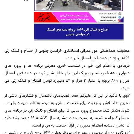
معاونت هماهنگی امور عمرانی استانداری خراسان جنوبی از افتتاح و کلنگ زنی
1869 پروژه در دهه فجر امسال خبر داد.
فرهادی با اعلام این خبر در نشست خبری معرفی برنامه ها و پروژه های
عمرانی دهه فجر، ضمن تبریک این ایام خاطرنشان کرد: در دهه فجر امسال
هزار و 869 پروژه با اعتبار 2 هزار و 54 میلیارد تومان افتتاح و کلنگ زنی می
شود.
?وی با تأکید بر این که علیرغم همه تهدیدهای دشمنان و فشارهای ناشی از
تحریم ها، تلاش و جدیت برای خدمات رسانی به مردم به طور ویژه دنبال می
شود، متذکر شد: مجموع پروژه هایی که برای افتتاح و کلنگ زنی در برنامه های
امسال گنجانده شده، به نسبت مدت مشابه سال گذشته 16 درصد رشد دارد
که نشان دهنده اهتمام مدیران در ارائه خدمت به مردم است.
?به گفته وی؛ از مجموع پروژه های مدنظر هزار و 613 پروژه افتتاح می شوند و