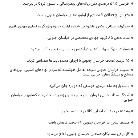
افزایش ۵۹.۵ درصدی دفن زباله‌های بیمارستانی با شیوع کرونا در بیرجند
رفع موانع فعالان اقتصادی از اولویت‌های خراسان جنوبی است
سوگواره استانی عکس عاشواریی شکوه ارادت جایزه ویژه گروه تجاری مهدی باقری
ساماندهی ۸۵ گروه جهادی تخصصی در خراسان جنوبی
همایش بزرگ جهادی کشور درفردوس خراسان جنوبی برگزار میشود
۹۵ درصد اصناف خراسان جنوبی با اجرای محدودیت‌ها همراهی کردند
امنیت خراسان جنوبی نتیجه تعامل هوشمندانه مردم، نهادهای امنیتی، نیروهای
مسلح و دستگاه‌های اجرایی است
بافت پارچه مله؛ برندی خوسفی که دوباره جان می‌گیرد
آمادگی ستاد اجرایی فرمان امام برای تکمیل زنجیره محصولات کشاورزی خراسان
جنوبی
رشد15 در صدی جابجايي كالا در 11ماه سالجاري
مصرف بنزین در خراسان جنوبی ۳۲ درصد کاهش یافت
گاز برخی مشترکان صنعتی خراسان جنوبی قطع می‌شود