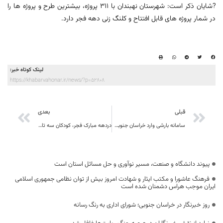
?شایان ذکر است: شهرستان نهبندان با 311 پروژه، بیشترین طرح و پروژه ها را
در شمار پروژه های قابل افتتاح و کلنگ زنی دهه فجر دارد.
لینک کوتاه خبر:
https://khabarvahonar.ir/news/?p=52808
قبلی
بعدی
سامانه بارشی وارد خراسان جنوبی می‌شود
دردهه مبارک فجر، کودکان سه تاشش سال بطور رایگان در خراسان جنوبی غربالگری بینایی می گردند
پیوند دانشگاه و صنعت، مسیر نوآوری و حل مسائل استان است
فرهنگ عاشورا و مکتب ایثار و شهادت امروز بیش از توان نظامی جمهوری اسلامی
ایران موجب هراس دشمنان شده است
روز خبرنگار در خراسان جنوبی؛ شورای اداری به رنگ رسانه