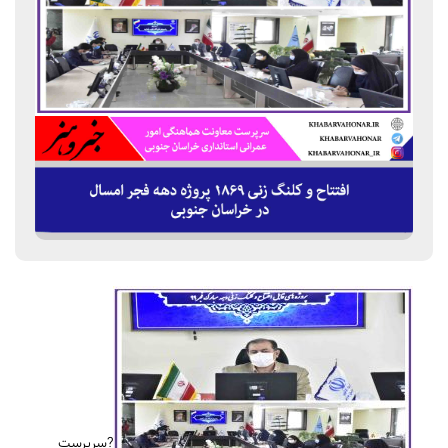
?سرپرست