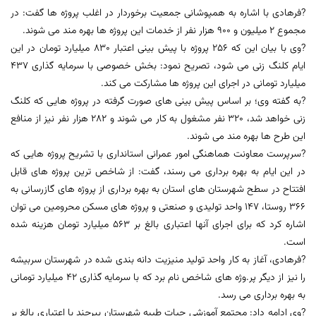
?فرهادی با اشاره به همپوشانی جمعیت برخوردار در اغلب پروژه ها گفت: در
مجموع 2 میلیون و 900 هزار نفر از خدمات این پروژه ها بهره مند می شوند.
?وی با بیان این که 256 پروژه با پیش بینی اعتبار 830 میلیارد تومان در این
ایام کلنگ زنی می شود، تصریح نمود: بخش خصوصی با سرمایه گذاری 437
میلیارد تومانی در اجرای این پروژه ها مشارکت می کند.
?به گفته وی؛ بر اساس پیش بینی های صورت گرفته در پروژه هایی که کلنگ
زنی خواهد شد، 320 نفر مشغول به کار می شوند و 282 هزار نفر نیز از منافع
این طرح ها بهره مند می شوند.
?سرپرست معاونت هماهنگی امور عمرانی استانداری با تشریح پروژه هایی که
در این ایام به بهره برداری می رسند، گفت: از شاخص ترین پروژه های قابل
افتتاح در سطح شهرستان های استان به بهره برداری از پروژه های گازرسانی به
366 روستا، 147 واحد تولیدی و صنعتی و پروژه های مسکن محرومین می توان
اشاره کرد که برای اجرای آنها اعتباری بالغ بر 563 میلیارد تومان هزینه شده
است.
?فرهادی، آغاز به کار واحد تولید منیزیت دانه بندی شده در شهرستان سربیشه
را نیز از دیگر پر.وژه های شاخص نام برد که با سرمایه گذاری 42 میلیارد تومانی
به بهره برداری می رسد.
?وی ادامه داد: مجتمع آموزشی حیات طیبه شهرستان بیرجند با اعتباری بالغ بر