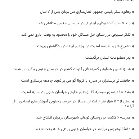
مختلف است
رهاورد سفر رئیس جمهور؛ فعال‌سازی مرز یزدان پس از ۷ سال
باند ۵ نفره کلاهبرداری اینترنتی در خراسان جنوبی متلاشی شد
تفکر بسیجی در راستای حل مسائل خود را محدود به وقت اداری نمی کند.
تشییع شهید عرصه امنیت در روزهای آینده در زادگاهش بیرجند
پدر مطبوعات استان درگذشت
شانزدهمین همایش کمیته فنی قنوات کشور در خراسان جنوبی برگزار می شود
جانفشانی پرستاران در مبارزه با کرونا گواهی بر تعهد جامعه پرستاری است
رشد ۱۰۰ درصدی سرمایه گذاری‌های خارجی خراسان جنوبی در سایه امنیت
بیش از ۱۱۳ هزار نفر از ابتدای امسال در خراسان جنوبی آموزش‌های امدادی را فرا
گرفتند
مدرسه ۶ کلاسه در روستای نوغاب شهرستان درمیان افتتاح شد
۱۵۸۲ نوعروس نیازمند در خراسان جنوبی راهی خانه بخت شدند