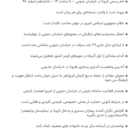
آمار رسمی کرونا در خراسان جنوبی – تا ساعت ۱۴ – شانزدهم اسفند 98
پیوند امت با ولایت نسخه‌ای برای هر زمان است
نظام جمهوری اسلامی امروز در جهان صاحب اقتدار است
اعمال محدودیت‌های ترافیکی در محورهای خراسان جنوبی از چهارشنبه
از ابتدای سال جاری ۲۹ باند سرقت در خراسان جنوبی متلاشی شده است
کدام مشاغل از اول آذرماه در شهرهای قرمز کشور تعطیل می‌شوند
آخـرین وضعیـت آمـاری بیـماری ڪرونا در خـراسان جنـوبی
معرفی مفاخر از جمله بدیع الزمان فروزانفر به نسل جوان باعث انتقال هویت و
فرهنگ می شود
هشدار فعالیت سامانه بارشی در خراسان جنوبی از امروز/هشدار نارنجی
در شرایط کنونی، حمایت از بخش خصوصی، فرصتی کلیدی و طلایی است
افزایش نگران کننده بیماران بستری و بدحال کرونا در بیمارستان ولیعصر/
واکسیناسیون را جدی بگیرید
توانمندان در آستانه سال نو به خانواده های ضعیف کمک کنند