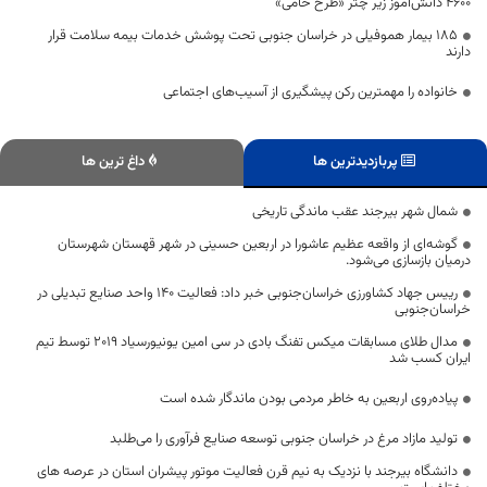
۴۶۰۰ دانش‌آموز زیر چتر «طرح حامی»
۱۸۵ بیمار هموفیلی در خراسان جنوبی تحت پوشش خدمات بیمه سلامت قرار
دارند
خانواده را مهمترین رکن پیشگیری از آسیب‌های اجتماعی
پربازدیدترین ها
داغ ترین ها
شمال شهر بیرجند عقب ماندگی تاریخی
گوشه‌ای از واقعه عظیم عاشورا در اربعین حسینی در شهر قهستان شهرستان
درمیان بازسازی می‌شود.
رییس جهاد کشاورزی خراسان‌جنوبی خبر داد: فعالیت ۱۴۰ واحد صنایع تبدیلی در
خراسان‌جنوبی
مدال طلای مسابقات میکس تفنگ بادی در سی امین یونیورسیاد 2019 توسط تیم
ایران کسب شد
پیاده‌روی اربعین به خاطر مردمی بودن ماندگار شده است
تولید مازاد مرغ در خراسان جنوبی توسعه صنایع فرآوری را می‌طلبد
دانشگاه بیرجند با نزدیک به نیم قرن فعالیت موتور پیشران استان در عرصه های