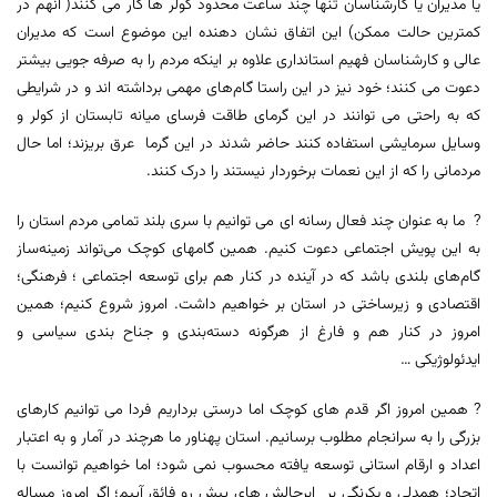
یا مدیران یا کارشناسان تنها چند ساعت محدود کولر ها کار می کنند( آنهم در
کمترین حالت ممکن) این اتفاق نشان دهنده این موضوع است که مدیران
عالی و کارشناسان فهیم استانداری علاوه بر اینکه مردم را به صرفه جویی بیشتر
دعوت می کنند؛ خود نیز در این راستا گام‌های مهمی برداشته اند و در شرایطی
که به راحتی می ‌توانند در این گرمای طاقت فرسای میانه تابستان از کولر و
وسایل سرمایشی استفاده کنند حاضر شدند در این گرما عرق بریزند؛ اما حال
مردمانی را که از این نعمات برخوردار نیستند را درک کنند.
? ما به عنوان چند فعال رسانه ای می توانیم با سری بلند تمامی مردم استان را
به این پویش اجتماعی دعوت کنیم. همین گامهای کوچک می‌تواند زمینه‌ساز
گام‌های بلندی باشد که در آینده در کنار هم برای توسعه اجتماعی ؛ فرهنگی؛
اقتصادی و زیرساختی در استان بر خواهیم داشت. امروز شروع کنیم؛ همین
امروز در کنار هم و فارغ از هرگونه دسته‌بندی و جناح بندی سیاسی و
ایدئولوژیکی …
? همین امروز اگر قدم های کوچک اما درستی برداریم فردا می توانیم کارهای
بزرگی را به سرانجام مطلوب برسانیم. استان پهناور ما هرچند در آمار و به اعتبار
اعداد و ارقام استانی توسعه یافته محسوب نمی شود؛ اما خواهیم توانست با
اتحاد؛ همدلی و یکرنگی بر ابرچالش های پیش رو فائق آییم؛ اگر امروز مساله