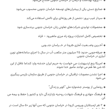
۶۴ پروژه بهداشت و درمان در خراسان جنوبی افتتاح می‌شود
صنایع دستی یکی از پیشران‌های توسعه خراسان جنوبی محسوب می‌شود
سردار غیب ‌پرور: دشمن از هر روزنه‌ای برای ناامنی استفاده می‌کند
محصولات تولیدی شرکت‌های تعاونی زنان خراسان جنوبی برندسازی شود
تخصیص کامل اعتبارات پروژه راه مرزی ماهیرود – فراه
آخـرین وضــعیت آماری ڪرونا در خــراسان جنــوبی
صرفه‌جویی حدود ۲۵ میلیون متر مکعب آب در سال با اجرای سامانه‌های نوین
آبیاری در خراسان جنوبی
امریکا پنج اردبیهشت می خواست به حریم ایران خدشه وارد کنداما غافل از این
که شن ها هم می توانند مأمور خدا شوند
اجرا نشدن مصوبات ترافیکی در خراسان جنوبی از طریق سازمان بازرسی پیگیری
می شود
رونمایی از پوستر جشنواره ملی “کویر و زندگی”
فرهنگ جهادی و فرهنگ شهادت روحیه بازدارندگی دارد و کشور را حفظ و بیمه می
کن
2 نفر ازمبتلایان ویروس کرونا در خراسان جنوبی که سن آنها زیر 50 سال است در