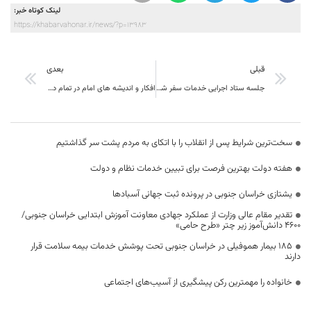
لینک کوتاه خبر:
https://khabarvahonar.ir/news/?p=13983
قبلی
بعدی
جلسه ستاد اجرایی خدمات سفر شهرستان بیرجند برگزار گردید
افکار و اندیشه های امام در تمام دنیا نفوذ کرده است
سخت‌ترین شرایط پس از انقلاب را با اتکای به مردم پشت سر گذاشتیم
هفته دولت بهترین فرصت برای تبیین خدمات نظام و دولت
یشتازی خراسان جنوبی در پرونده ثبت جهانی آسبادها
تقدیر مقام عالی وزارت از عملکرد جهادی معاونت آموزش ابتدایی خراسان جنوبی/
۴۶۰۰ دانش‌آموز زیر چتر «طرح حامی»
۱۸۵ بیمار هموفیلی در خراسان جنوبی تحت پوشش خدمات بیمه سلامت قرار
دارند
خانواده را مهمترین رکن پیشگیری از آسیب‌های اجتماعی