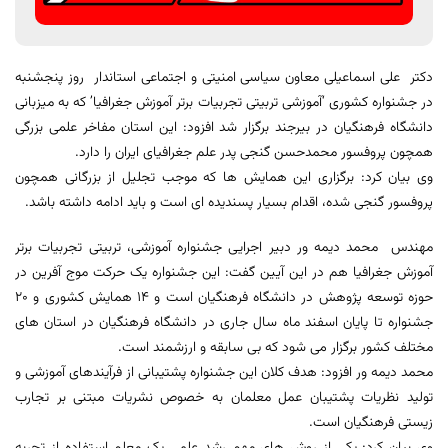
دکتر علی اسماعیلی معاون سیاسی امنیتی و اجتماعی استاندار روز پنجشنبه
در جشنواره کشوری ‘آموزشی تربیتی تجربیات برتر آموزش جغرافیا’ که به میزبانی
دانشگاه فرهنگیان در بیرجند برگزار شد افزود: این استان مفاخر علمی بزرگی
همچون پروفسور محمدحسن گنجی پدر علم جغرافیای ایران را دارد.
وی بیان کرد: برگزاری این همایش ها که موجب تجلیل از بزرگانی همچون
پروفسور گنجی شده، اقدام بسیار پسندیده ای است و باید ادامه داشته باشد.
مهندس محمد دیمه ور دبیر اجرایی جشنواره آموزشی، تربیتی تجربیات برتر
آموزش جغرافیا هم در این آیین گفت: این جشنواره یک حرکت موج آفرین در
حوزه توسعه پژوهش در دانشگاه فرهنگیان است و 14 همایش کشوری و 20
جشنواره تا پایان اسفند ماه سال جاری در دانشگاه فرهنگیان در استان های
مختلف کشور برگزار می شود که بی سابقه و ارزشمند است.
محمد دیمه ور افزود: هدف کلان این جشنواره پشتیبانی از فرآیندهای آموزشی و
تولید نظریات پشتیبان عمل معلمان به خصوص نشریات مبتنی بر تجارب
زیستی فرهنگیان است.