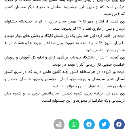
وی بیان کرد: یکی از روش های مهم رشد علمی یک معلم استفاده از تجربه
دیگران است که از طریق این جشنواره معلمان با تجربه دیگر معلمان کشور
آشنا می شوند.
وی گفت: از ابتدای مهر تا 26 بهمن سال جاری 90 اثر به دبیرخانه جشنواره
ارسال و پس از داوری تعداد 24 اثر پذیرفته شد.
دیمه ور اظهار کرد: این همایش یک روز شامل کارگاه و بخش های دیگر بوده و
تا پایان امروز، 12 اثر یاد شده به صورت بیان شفاهی تجربه ها و هشت اثر به
شکل پوستر ارائه می شود.
وی گفت: 11 نفر از دانشگاه بیرجند، بزرگمهر قائن و اداره کل آموزش و پرورش
خراسان جنوبی کار ارزیابی آثار را عهده دار بودند.
دیمه ور افزود: در هر منطقه کشور چند کانون علمی داریم که در شرق کشور
استان های سیستان و بلوچستان، کرمان، خراسان رضوی، خراسان جنوبی و
خراسان شمالی به عنوان کانون جغرافیا هستیم.
وی بیان کرد: برنامه ریزی، شیوه تدریس، سازماندهی درس ها و شیوه های
ارزشیابی ویژه جغرافیا از محورهای این جشنواره است.