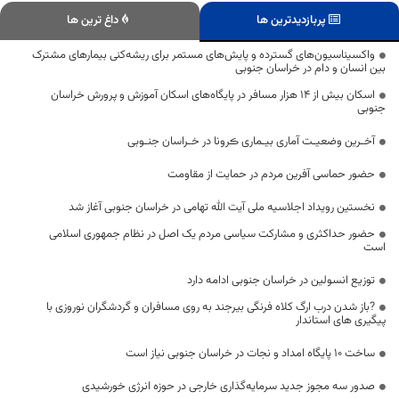
پربازدیدترین ها
داغ ترین ها
واکسیناسیون‌های گسترده و پایش‌های مستمر برای ریشه‌کنی بیمارهای مشترک
بین انسان و دام در خراسان جنوبی
اسکان بیش از 14 هزار مسافر در پایگاه‌های اسکان آموزش و پرورش خراسان
جنوبی
آخـرین وضعیـت آماری بیـماری ڪرونا در خـراسان جنـوبی
حضور حماسی آفرین مردم در حمایت از مقاومت
نخستین رویداد اجلاسیه ملی آیت الله تهامی در خراسان جنوبی آغاز شد
حضور حداکثری و مشارکت سیاسی مردم یک اصل در نظام جمهوری اسلامی
است
توزیع انسولین در خراسان جنوبی ادامه دارد
?باز شدن درب ارگ کلاه فرنگی بیرجند به روی مسافران و گردشگران نوروزی با
پیگیری های استاندار
ساخت ۱۰ پایگاه امداد و نجات در خراسان جنوبی نیاز است
صدور سه مجوز جدید سرمایه‌گذاری خارجی در حوزه انرژی خورشیدی