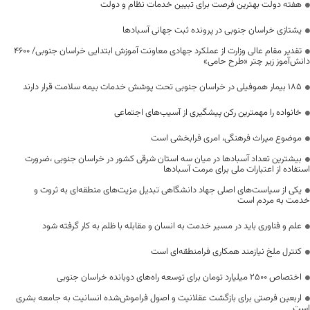
هفته دولت بهترین فرصت برای تبیین خدمات نظام و دولت
یشتازی خراسان جنوبی در پرونده ثبت جهانی آسبادها
تقدیر مقام عالی وزارت از عملکرد جهادی معاونت آموزش ابتدایی خراسان جنوبی/ ۴۶۰۰
دانش‌آموز زیر چتر «طرح حامی»
۱۸۵ بیمار هموفیلی در خراسان جنوبی تحت پوشش خدمات بیمه سلامت قرار دارند
خانواده را مهمترین رکن پیشگیری از آسیب‌های اجتماعی
موضوع میراث فرهنگی، امری فرابخشی است
بیشترین تعداد آسبادها در میان سه استان شرقی کشور در خراسان جنوبی ،ضرورت
استفاده از اعتبارات ملی برای مرمت آسبادها
یکی از سیاست‌های اصلی جهاد دانشگاهی تبدیل مزیت‌های منطقه‌ای به ثروت و
خدمت به مردم است
علم و فناوری باید در مسیر خدمت به انسان و مقابله با ظلم به کار گرفته شود
کنترل ملخ نیازمند همکاری فرامنطقه‌ای است
اختصاص 2500 میلیارد تومان برای توسعه راه‌های دوبانده خراسان جنوبی
اربعین فرصتی برای بازگشت عقلانیت و اصول فراموش‌شده انسانیت به جامعه بشری
است