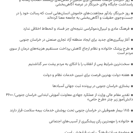
روز خبرنگار، فرصت مغتنمی برای تجلیل از تلاش‌های ارزشمند اصحاب رسانه و
پاسداشت جایگاه والای خبرنگار در عرصه آگاهی‌بخشی
روز خبرنگار، یادآور مجاهدت‌های خاموش انسان‌هایی است که رسالت خود را در
جست‌وجوی حقیقت و آگاهی‌بخشی به جامعه معنا کرده‌اند
فرهنگ مادی و لیبرال‌دموکراسی نتیجه‌ای جز فساد و انحطاط اخلاقی ندارد
آغاز پیگیری‌های جدید برای ایجاد منطقه آزاد تجاری صنعتی در خراسان جنوبی
طرح پزشک خانواده و نظام ارجاع کاهش پرداخت مستقیم هزینه‌های درمان از سوی
مردم است
سخت‌ترین شرایط پس از انقلاب را با اتکای به مردم پشت سر گذاشتیم
هفته دولت بهترین فرصت برای تبیین خدمات نظام و دولت
یشتازی خراسان جنوبی در پرونده ثبت جهانی آسبادها
تقدیر مقام عالی وزارت از عملکرد جهادی معاونت آموزش ابتدایی خراسان جنوبی/ ۴۶۰۰
دانش‌آموز زیر چتر «طرح حامی»
۱۸۵ بیمار هموفیلی در خراسان جنوبی تحت پوشش خدمات بیمه سلامت قرار دارند
خانواده را مهمترین رکن پیشگیری از آسیب‌های اجتماعی
موضوع میراث فرهنگی، امری فرابخشی است