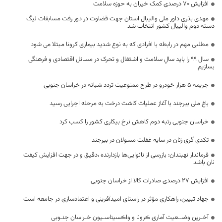
افزایش 70 درصدی کمک خیران به حوزه سلامت
مهدی بذری داور ملی والیبال استان جهت قضاوت در دور رفت مسابقات لیگ
دسته دوم والیبال کشور انتخاب شد
مطلبی مهم در رابطه با افرادی که‌ به نوع شدید بیماری کرونا مبتلا می شود
سال 99 را باید سالِ سلامت و اشتغال و تحرک در مسائل اقتصادی و فرهنگی
بسازیم
جریمه ۵ هزار خودرو در طرح ممنوعیت تردد شبانه در خراسان جنوبی
باغ ملی بیرجند با آغاز عملیات کاشت درخت به مرحله اجرایی رسید
خراسان جنوبی رتبه دوم کاهش نرخ بیکاری کشور را کسب کرد
تکدی گری زنان در سایه غفلت مسولان در بیرجند
فرماندار نهبندان: بازرسی از نانوایی‌ها بازدارنده ،دقیق و در جهت افزایش کیفت
نان باشد
افزایش ۲۷ درصدی صادرات کالا از خراسان جنوبی
جهاد تبیین، راهکاری مؤثر در راستای امیدآفرینی و اعتمادسازی در جامعه است
آخـرین وضــعیت آماری ڪرونا و واڪسیناسـیون خـراسان جنـوبی