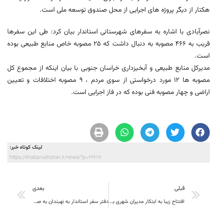
هکتار از دیگر پروژه های اجرایی از محل صندوق توسعه ملی است.
نصرآبادی با اشاره به سفرهای شهرستانی استاندار بیان کرد: طی این سفرها
قریب به ۴۶۶ مصوبه به دنبال داشت که ۲۵ مصوبه خاص منابع طبیعی بوده
است.
مدیرکل منابع طبیعی و آبخیزداری خراسان جنوبی با بیان اینکه از مجموع کل
مصوبه ها ۱۲ مورد درخواستی از سوی مردم ، ۹ مصوبه اختلافات و تعیین
اراضی و چهار مصوبه فنی بوده که در فاز اجرایی است.
لینک کوتاه خبر:
https://khabarvahonar.ir/news/?p=29626
قبلی
بعدی
افتتاح زیبا به ابتکار مدیران شهری با حضور استاندار ،بوستانی به نام کودک سه ساله
دفتر سفر استاندار به نهبندان به صفحه های آخر نزدیکتر شد /پیگیری مصوبات سفر رهبری بعد از 20 سال