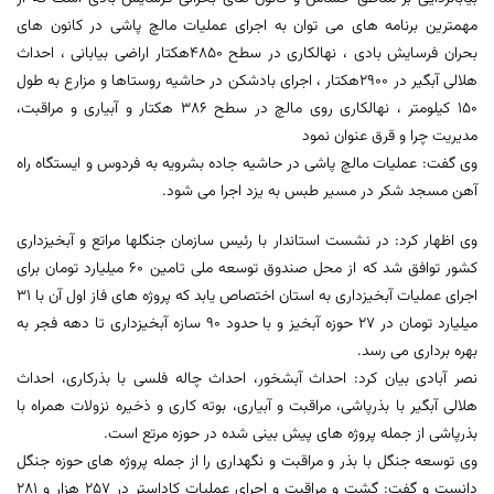
مهمترین برنامه های می توان به اجرای عملیات مالچ پاشی در کانون های
بحران فرسایش بادی ، نهالکاری در سطح ۴۸۵۰هکتار اراضی بیابانی ، احداث
هلالی آبگیر در ۲۹۰۰هکتار ، اجرای بادشکن در حاشیه روستاها و مزارع به طول
۱۵۰ کیلومتر ، نهالکاری روی مالچ در سطح ۳۸۶ هکتار و آبیاری و مراقبت،
مدیریت چرا و قرق عنوان نمود
وی گفت: عملیات مالچ پاشی در حاشیه جاده بشرویه به فردوس و ایستگاه راه
آهن مسجد شکر در مسیر طبس به یزد اجرا می شود.
وی اظهار کرد: در نشست استاندار با رئیس سازمان جنگلها مراتع و آبخیزداری
کشور توافق شد که از محل صندوق توسعه ملی تامین ۶۰ میلیارد تومان برای
اجرای عملیات آبخیزداری به استان اختصاص یابد که پروژه های فاز اول آن با ۳۱
میلیارد تومان در ۲۷ حوزه آبخیز و با حدود ۹۰ سازه آبخیزداری تا دهه فجر به
بهره برداری می رسد.
نصر آبادی بیان کرد: احداث آبشخور، احداث چاله فلسی با بذرکاری، احداث
هلالی آبگیر با بذرپاشی، مراقبت و آبیاری، بوته کاری و ذخیره نزولات همراه با
بذرپاشی از جمله پروژه های پیش بینی شده در حوزه مرتع است.
وی توسعه جنگل با بذر و مراقبت و نگهداری را از جمله پروژه های حوزه جنگل
دانست و گفت: گشت و مراقبت و اجرای عملیات کاداستر در ۲۵۷ هزار و ۲۸۱