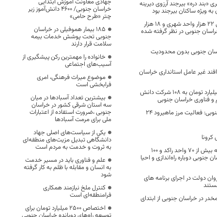
جهادی معاونت آموزش ابتدایی
ی «بند دره» بیرجند آرزوی دیرینه
خراسان جنوبی/ ۴۶۰۰ دانش‌آموز زیر
 به ویژه ساکنان بیرجند بود
چتر «طرح حامی»
در طرح مسکن ملی ۲۲ هزار واحد شهری و ۱۸ هزار
۱۸۵ بیمار هموفیلی در خراسان
راسان جنوبی در نظر گرفته شده
جنوبی تحت پوشش خدمات بیمه
سلامت قرار دارند
اسان جنوبی بدون محدودیت
خانواده را مهمترین رکن پیشگیری از
آسیب‌های اجتماعی
فند غیر عامل استانداری خراسان
موضوع میراث فرهنگی، امری
فرابخشی است
پرداخت 12 و نیم میلیارد تومان به 108 شرکت دانش
بیشترین تعداد آسبادها در میان
م و فناوری خراسان جنوبی
سه استان شرقی کشور در خراسان
جنوبی ،ضرورت استفاده از اعتبارات
استاندار خراسان جنوبی: فعالیت مرز ماهیرود ۲۴
ملی برای مرمت آسبادها
یکی از سیاست‌های اصلی جهاد
کرونا
دانشگاهی تبدیل مزیت‌های منطقه‌ای
به ثروت و خدمت به مردم است
طی یک سال گذشته بیش از 70 واحد راکد و 100
جنوبی دوباره راه‌اندازی و احیا
علم و فناوری باید در مسیر خدمت
به انسان و مقابله با ظلم به کار گرفته
شود
وان دولت در اجرای برنامه های
ستند
کنترل ملخ نیازمند همکاری
فرامنطقه‌ای است
واد مخدر در خراسان جنوبی از ابتدای
اختصاص 2500 میلیارد تومان برای
توسعه راه‌های دوبانده خراسان جنوبی