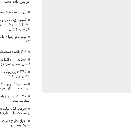
افزایش داده است
بررسی مصوبات سفر 
آزمون بزرگ تحول‌خ
اعتدال‌گرایان خراسان 
خراسان جنوبی
ثبت نام ازدواج دا
شد
۲۰۸ راننده هنجارشکن در بیرجند اعمال قانون شدند
استاندار :راه اندا
دستي استان مورد توج
۳۶۵ هزار پرونده
الکترونیکی شد
سر
ابریشم در استان خرا
۳۷۷ کیلومتر از
آسفالت شد
سرمایه‌گذار نباید پ
زیرساخت‌های اولیه ش
اجرای طرح ضیافت م
مبارک رمضان