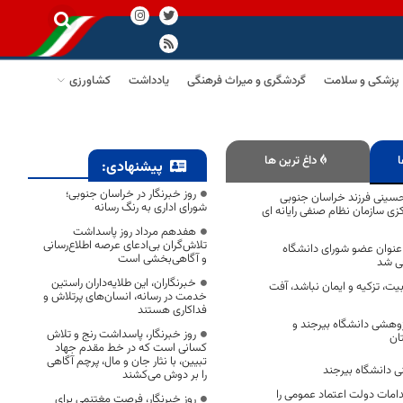
پزشکی و سلامت
گردشگری و میراث فرهنگی
یادداشت
کشاورزی
ا
داغ ترین ها
پیشنهادی:
روز خبرنگار در خراسان جنوبی؛
حسینی فرزند خراسان جنوبی
شورای اداری به رنگ رسانه
ی سازمان نظام صنفی رایانه ای
هفدهم مرداد روز پاسداشت
تلاش‌گران بی‌ادعای عرصه اطلاع‌رسانی
 عنوان عضو شورای دانشگاه
و آگاهی‌بخشی است
ی شد
خبرنگاران، این طلایه‌داران راستین
بیت، تزکیه و ایمان نباشد، آفت
خدمت در رسانه، انسان‌های پرتلاش و
فداکاری هستند
هشی دانشگاه بیرجند و
روز خبرنگار، پاسداشت رنج و تلاش
ان
کسانی است که در خط مقدم جهاد
تبیین، با نثار جان و مال، پرچم آگاهی
نی دانشگاه بیرجند
را بر دوش می‌کشند
امات دولت اعتماد عمومی را
روز خبرنگار، فرصت مغتنمی برای