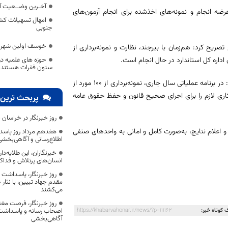
آخـرین وضــعیت آم
 عرضه انجام و نمونه‌های اخذشده برای انجام آزمون‌های
امهال تسهیلات کشا
جنوبی
خوسف اولین شهر ج
ریح کرد: هم‌زمان با بیرجند، نظارت و نمونه‌برداری از
حوزه های علمیه در 
داره کل استاندارد در حال انجام است.
ستون فقرات هستند
مدیرکل استاندارد خراسان جنوبی با تأکید بر لزوم همکاری اصناف خاطرنشان کرد: در برنامه عملیاتی سال جاری، نمونه‌برداری از 100 مورد از
اری لازم را برای اجرای صحیح قانون و حفظ حقوق عامه
پربحث ترین 
روز خبرنگار در خراسان 
 و اعلام نتایج، به‌صورت کامل و امانی به واحدهای صنفی
هفدهم مرداد روز پاسد
اطلاع‌رسانی و آگاهی‌بخش
خبرنگاران، این طلایه‌د
انسان‌های پرتلاش و فداک
روز خبرنگار، پاسداشت
مقدم جهاد تبیین، با نثار
می‌کشند
روز خبرنگار، فرصت مغت
 کوتاه خبر:
https://khabarvahonar.ir/news/?p=111162
اصحاب رسانه و پاسداشت ج
آگاهی‌بخشی