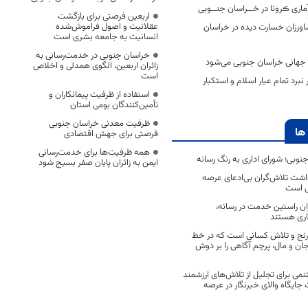
اری ڪرونا در خــراسان جنــوبی
اربعین فرصتی برای بازگشت
عقلانیت و اصول فراموش‌شده
ورزان خسارت دیده در خراسان
انسانیت به جامعه بشری است
خراسان جنوبی در خدمت‌رسانی به
هانی خراسان جنوبی می‌شود
زائران اربعین، الگوی همدلی و اخلاص
است
نبرد تمام عیار اسلام و استکبار
استفاده از ظرفیت پیمانکاران و
تأمین‌کنندگان بومی استان
ظرفیت معدنی خراسان جنوبی
ها
فرصتی برای جهش اقتصادی
همه ظرفیت‌ها برای خدمت‌رسانی
جنوبی؛ شورای اداری به رنگ رسانه
ایمن به زائران پایان صفر بسیج شود
اشت تلاش‌گران بی‌ادعای عرصه
ی است
اران راستین خدمت در رسانه،
اری هستند
 رنج و تلاش کسانی است که در خط
 جان و مال، پرچم آگاهی را بر دوش
نمی برای تجلیل از تلاش‌های ارزشمند
ایگاه والای خبرنگار در عرصه