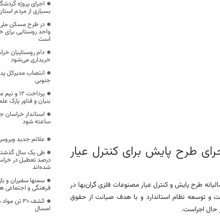
اجرای پروژه گردشگر
بسیاری از مردم استان
واحد روستایی برای خ
است
دام روستاییان خر
خریداری می‌شود
انتصاب مدیرکل پدا
جنوبی
بنیان و فناور پارک عل
ساعته شود
علائم جدید ویروس 
رای طرح پایش برای کنترل عیار
درصد تعطیل در خراسان 
شده‌اند
سمنها سفیران و باز
لیانه طرح پایش و کنترل عیار مصنوعات فلزی گران‌بها در
فرهنگی و اجتماعی ه
قویت و توسعه نظام استاندارد و با هدف صیانت از حقوق
کشف 30 تن م
امسال
 حال اجراست.