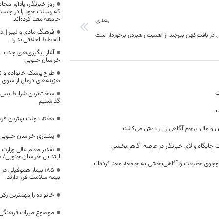
روز خبرنگار، یادآور 
که رسالت خود را در جس
جامعه معنا کرده‌اند
بعدی
فرهنگ مادی و لیبرال‌د
در بافت کهن بیرجند از اهمیت راهبردی برخوردار است
انحطاط اخلاقی ندارد
آغاز پیگیری‌های جدید ب
خراسان جنوبی
طرح پزشک خانواده و 
هزینه‌های درمان از سوی
ت
سخت‌ترین شرایط پس از 
گذاشتیم
د
هفته دولت بهترین فرص
ن و مال، پرچم آگاهی را بر دوش می‌کشند
یشتازی خراسان جنوبی د
 جایگاه والای خبرنگار در عرصه آگاهی‌بخشی
تقدیر مقام عالی وزارت
ابتدایی خراسان جنوبی/ ۴۶۰۰ دانش‌آموز زیر چتر «طرح حامی»
وجوی حقیقت و آگاهی‌بخشی به جامعه معنا کرده‌اند
۱۸۵ بیمار هموفیلی
بیمه سلامت قرار دارند
خانواده را مهمترین رک
موضوع میراث فرهنگی،