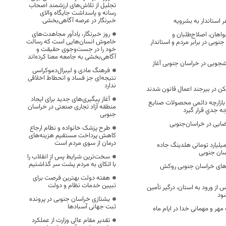
تجلیل از تلاش‌های ارزشمند اصحاب
رسانه و پاسداشت جایگاه والای
خبرنگار در عرصه آگاهی‌بخشی
استاندار به بشرویه
روز خبرنگار، یادآور مجاهدت‌های
واهان، اصلاح‌طلبان و
خاموش انسان‌هایی است که رسالت
جنوبی در برابر مردم و استاندار
خود را در جست‌وجوی حقیقت و
آگاهی‌بخشی به جامعه معنا کرده‌اند
نشجویی در خراسان جنوبی آغاز
فرهنگ مادی و لیبرال‌دموکراسی
نتیجه‌ای جز فساد و انحطاط اخلاقی
ندارد
آغاز پیگیری‌های جدید برای ایجاد
زی بازارچه دائمی محصولات صنایع
منطقه آزاد تجاری صنعتی در خراسان
ه جدي قرار گيرد
جنوبی
 قضایی در خراسان‌جنوبی
طرح پزشک خانواده و نظام ارجاع
کاهش پرداخت مستقیم هزینه‌های
درمان از سوی مردم است
مایه گذاری ۴۰۰ میلیارد تومانی هلدینگ جاده
سان جنوبی
سخت‌ترین شرایط پس از انقلاب را
با اتکای به مردم پشت سر گذاشتیم
 راه‌های خراسان جنوبی روکش
هفته دولت بهترین فرصت برای
تبیین خدمات نظام و دولت
س از ورود به استان، درگیر تأمین
ود
یشتازی خراسان جنوبی در پرونده
ثبت جهانی آسبادها
هر و مهمانی خدا در ایام ماه
تقدیر مقام عالی وزارت از عملکرد