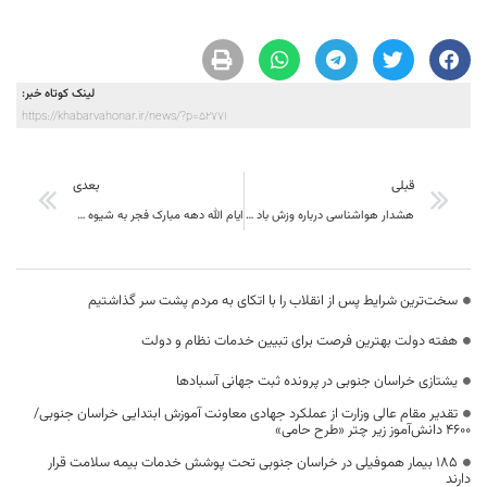
لینک کوتاه خبر:
https://khabarvahonar.ir/news/?p=52771
قبلی
بعدی
هشدار هواشناسی درباره وزش باد شدید در خراسان جنوبی
ایام الله دهه مبارک فجر به شیوه متفاوت از سالهای قبل و منطبق با شرایط روز گرامی داشته می شود
سخت‌ترین شرایط پس از انقلاب را با اتکای به مردم پشت سر گذاشتیم
هفته دولت بهترین فرصت برای تبیین خدمات نظام و دولت
یشتازی خراسان جنوبی در پرونده ثبت جهانی آسبادها
تقدیر مقام عالی وزارت از عملکرد جهادی معاونت آموزش ابتدایی خراسان جنوبی/
۴۶۰۰ دانش‌آموز زیر چتر «طرح حامی»
۱۸۵ بیمار هموفیلی در خراسان جنوبی تحت پوشش خدمات بیمه سلامت قرار
دارند