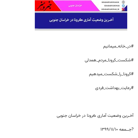
#در_خانه_میمانیم
#شکست_کرونا_مردم_همدلی
#کرونا_را_شکست_میدهیم
#رعایت_بهداشت_فردی
آخـرین وضعیت آماری ڪرونا در خراسان جنوبی
?جــمعه ۱۳۹۹/۱۱/۱۰