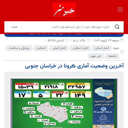
برگ نخست
نوشته‌ها
آخـرین وضعیت آماری ڪرونا در خراسان جنوبی
جمعه 29 ژانویه 2021
1:45 ب.ظ
کدخبر:52771
حوزه:
اخبار استان
,
اخبار اسلایدر
,
اخبار اصلی
,
اسلایدر
,
پزشکی و سلامت
,
جامعه
,
خبر مهم
آخـرین وضعیت آماری ڪرونا در خراسان جنوبی