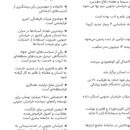
 سینما و هفته دفاع مقدس؛
 خراسان جنوبی نیم بها می شود
خانواده را مهمترین رکن پیشگیری از
آسیب‌های اجتماعی
ون علم و ادب بوده است
موضوع میراث فرهنگی، امری
فرابخشی است
در 24 ساعت گذشته؛ شناسایی 4 بیمار جدید کرونا
بیشترین تعداد آسبادها در میان
سه استان شرقی کشور در خراسان
وت اولین بار ثبت زمینی می‌شود
جنوبی ،ضرورت استفاده از اعتبارات
ملی برای مرمت آسبادها
آبیاری نوین در سربیشه ۱۴ میلیون متر مکعب
یکی از سیاست‌های اصلی جهاد
دانشگاهی تبدیل مزیت‌های منطقه‌ای
به ثروت و خدمت به مردم است
علم و فناوری باید در مسیر خدمت
ت استان برگزار شد
به انسان و مقابله با ظلم به کار گرفته
شود
خرید دو دستگاه چيلر هوا خنك به ظرفيت 60 تن
پزشکی دانشگاه علوم پزشكي
کنترل ملخ نیازمند همکاری
فرامنطقه‌ای است
در سیلاب خراسان جنوبی اسکان داده
اختصاص 2500 میلیارد تومان برای
توسعه راه‌های دوبانده خراسان جنوبی
نی کم‌برخوردار و فقیر و بهشت
اربعین فرصتی برای بازگشت
کسبه و سرمایه‌گذاران تا شاید
عقلانیت و اصول فراموش‌شده
د.
انسانیت به جامعه بشری است
داشتی در سامانه جامع انبارها
خراسان جنوبی در خدمت‌رسانی به