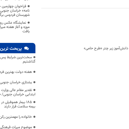
فراخوان چهارمین ج
نامه» خراسان جنوبی 
شهرستان فردوس برگز
نمایشگاه عکس روای
موزه و آغاز هفته میر
یافت
پربحث ترین 
سخت‌ترین شرایط پس از 
گذاشتیم
هفته دولت بهترین فرص
یشتازی خراسان جنوبی د
تقدیر مقام عالی وزارت
ابتدایی خراسان جنوبی/ ۴۶۰۰ دانش‌آموز زیر چتر «طرح حامی»
۱۸۵ بیمار هموفیلی
بیمه سلامت قرار دارند
خانواده را مهمترین رک
موضوع میراث فرهنگی،