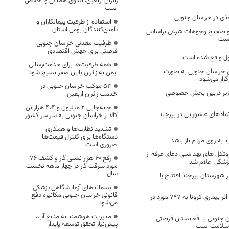
زائران اربعین، الگوی همدلی و اخلاص
است
غذی در خراسان جنوبی
استفاده از ظرفیت پیمانکاران و
تأمین‌کنندگان بومی استان
ع و صحیح وجوهات شرعی براساس
است
ظرفیت معدنی خراسان جنوبی
فرصتی برای جهش اقتصادی
ل واقع شده‌ است
همه ظرفیت‌ها برای خدمت‌رسانی
یی ۲۲ بهمن خراسان جنوبی به صورت
ایمن به زائران پایان صفر بسیج شود
زار می‌شود
53 موکب خراسان جنوبی در
 زیر ذربین بخش خصوصی
خدمت زائران اربعین
جابه‌جایی 2 میلیون و 404 هزار تن
مادهای عاشورایی در بیرجند
کالا از خراسان جنوبی به سراسر کشور
تشدید نظارت‌ها و همکاری
دستگاه‌ها برای کنترل قیمت‌ها
د به روی مردم باز باشد
ضروری است
روتکل های بهداشتی دعای عرفه از
رفع 40 هزار نشتی گاز و کشف 76
زشکی اعلام شد
مورد سرقت گاز در چهار ماهه نخست
سال
ی در شهرستان بیرجند افتتاح یا
پسماندهای آزمایشگاهی پزشکی
قانونی خراسان جنوبی مکانیزه دفع
تعداد فوتی های در اثر بیماری کرونا به 797 مورد در
می‌شود
مدیریت هوشمندانه منابع آب،
 جنوبی با افغانستان فرصتی
پیش‌نیاز تحقق توسعه پایدار
ر سلامت است