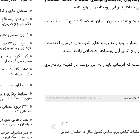
حداکثر نیاز آبی روستاییان را رفع کنیم.
اشتغال آماری و کا
هزینه‌کرد به‌موق
وی افزود: امسال در مجموع ۳۲ درصد اعتبار شهرستان درمیان به مبلغ ۹ میلیارد و ۶۹۸ میلیون تومان به دستگاه‌های آب و فاضلاب
حکم مراجع ضروری 
قانون اساسی مغفو
نی سیار و پایدار به روستاهای شهرستان درمیان اختصاص
راهپیما
خودرویی و موتوری برگ
گردشگری نهبندان
،نماینده و فرماندار
 آبرسانی پایدار به این روستا در کمیته برنامه‌ریزی
نمایشگاه مفاهیم ن
برگزار می شود
درب اتاق مدیران بای
شرایط برگزاری و پ
سوی دانشگاه علوم پ
 کوتاه خبر:
https://khabarvahonar.ir/news/?p=28211
۲۷۹ پروژه عمران
عملیاتی شد
بعدی
خراسان جنوبی رسید
عرقیات گیاهی برای تمامی فصول سال در خراسان جنوبی
مرز مشترک خراسان
برای سرمایه‌گذاری د