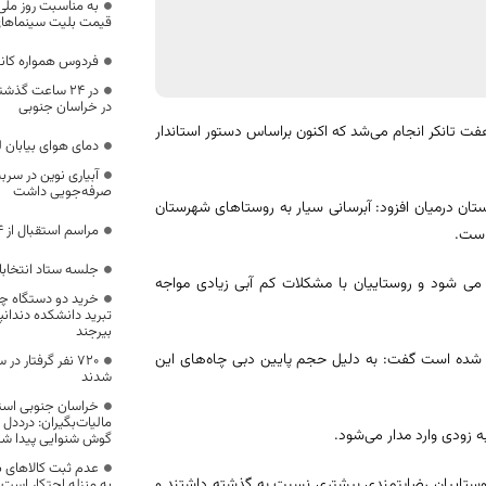
به مناسبت روز ملی
قیمت بلیت سینماهای
فردوس همواره کان
در خراسان جنوبی
هفت تانکر انجام می‌شد که اکنون براساس دستور استاندار
دمای هوای بیابان ل
صرفه‌جویی داشت
ان درمیان افزود: آبرسانی سیار به روستاهای شهرستان
مراسم استقبال از ۱۴مدال آور کوهنوردی بیرجند
جلسه ستاد انتخابا
میان با تانکر انجام می شود و روستاییان با مشکلات کم آبی زیادی مواجه
تبريد دانشکده دندان
بيرجند
 اینکه از محل مجتمع فخرود، آبرسانی به ۱۵ روستا انجام شده است گفت: به دلیل حجم پایین دبی چاه‌های این
720 نفر گرفتار 
شدند
خراسان جنوبی استا
مالیات‌بگیران: درددل 
گوش شنوایی پیدا شو
عدم ثبت کالاهای به
روستاییان رضایتمندی بیشتری نسبت به گذشته داشتند و
به منزله احتکار است