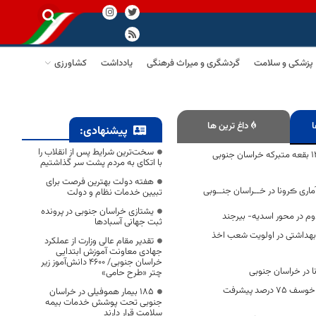
پزشکی و سلامت
گردشگری و میراث فرهنگی
یادداشت
کشاورزی
ا
داغ ترین ها
پیشنهادی:
سخت‌ترین شرایط پس از انقلاب را
گفتمان انقلاب در ۱۴ بقعه متبرکه خراسان جنوبی
با اتکای به مردم پشت سر گذاشتیم
هفته دولت بهترین فرصت برای
اری ڪرونا در خــراسان جنــوبی
تبیین خدمات نظام و دولت
یشتازی خراسان جنوبی در پرونده
ثبت جهانی آسبادها
 بهداشتی در اولویت شعب اخذ
تقدیر مقام عالی وزارت از عملکرد
جهادی معاونت آموزش ابتدایی
خراسان جنوبی/ ۴۶۰۰ دانش‌آموز زیر
ا در خراسان جنوبی
چتر «طرح حامی»
استخر سرپوشیده خوسف ۷۵ درصد پیشرفت
۱۸۵ بیمار هموفیلی در خراسان
جنوبی تحت پوشش خدمات بیمه
سلامت قرار دارند