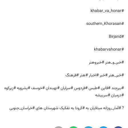
#khabar_va_honar
#southern_Khorasan
#Birjand
#khabarvahonar
#خبر_و_هنر #خبروهنر
#خبر_هنر #خبر #اخبار #هنر #فرهنگ
#بیرجند #قاین #طبس #فردوس #سرایان #نهبندان #خوسف #بشرویه #زیرکوه
#درمیان #سربیشه
? #آمار_روزانه مبتلایان به #کرونا به تفکیک شهرستان های #خراسان_جنوبی