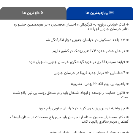
پربازدیدترین ها
داغ ترین ها
تئاتر خیابانی «رفح» به کارگردانی « احسان محمدیان » در هجدهمین جشنواره
تئاتر خراسان جنوبی اجرا شد.
۲۳ واحد مسکونی در خراسان جنوبی دچار آبگرفتگی شد
در حال حاضر حدود ۱۷۴ هزار پزشک در کشور داریم
فرآیند سرمایه‌گذاری در حوزه گردشگری خراسان جنوبی تسهیل شود
?شناسایی ۵2 بیمار جدید کرونا در خراسان جنوبی
راهپیمایی یوم الله 22 بهمن_ بشرویه
قانون حمایت از توسعه و ایجاد اشتغال پایدار در مناطق روستایی نیز ابلاغ شده
است
چهارشنبه دومین روز بدون کرونا در خراسان جنوبی رقم خورد
دکتر اسماعیلی معاون استاندار : جوانان باید برای رفع معضلات در استان فرهنگ
گفتمان مردم سالاری راایجاد کنند
صدور هشدار سطح نارنجی هواشناسی خراسان جنوبی