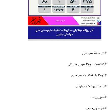
#در_خانه_میمانیم
#شکست_کرونا_مردم_همدلی
#کرونا_را_شکست_میدهیم
#رعایت_بهداشت_فردی
#خبر_و_هنر
#خراسان_جنوبی