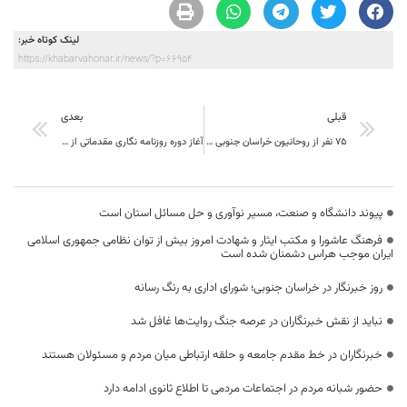
لینک کوتاه خبر:
https://khabarvahonar.ir/news/?p=66954
قبلی
بعدی
۷۵ نفر از روحانیون خراسان جنوبی در اجلاسیه جامعه مدرسین شرکت کردند
آغاز دوره روزنامه نگاری مقدماتی از امروز در خراسان جنوبی
پیوند دانشگاه و صنعت، مسیر نوآوری و حل مسائل استان است
فرهنگ عاشورا و مکتب ایثار و شهادت امروز بیش از توان نظامی جمهوری اسلامی
ایران موجب هراس دشمنان شده است
روز خبرنگار در خراسان جنوبی؛ شورای اداری به رنگ رسانه
نباید از نقش خبرنگاران در عرصه جنگ روایت‌ها غافل شد
خبرنگاران در خط مقدم جامعه و حلقه ارتباطی میان مردم و مسئولان هستند
حضور شبانه مردم در اجتماعات مردمی تا اطلاع ثانوی ادامه دارد