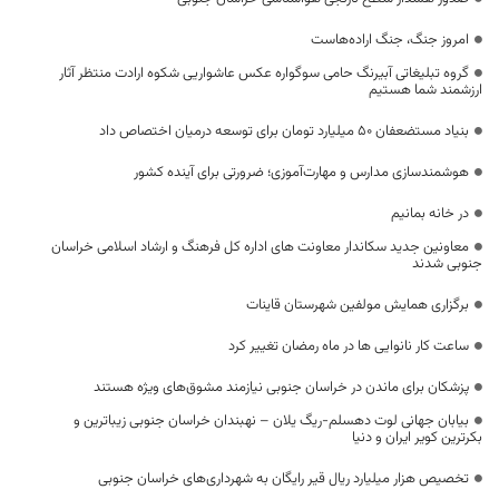
امروز جنگ، جنگ اراده‌هاست
گروه تبلیغاتی آبیرنگ حامی سوگواره عکس عاشواریی شکوه ارادت منتظر آثار
ارزشمند شما هستیم
بنیاد مستضعفان ۵۰ میلیارد تومان برای توسعه درمیان اختصاص داد
هوشمندسازی مدارس و مهارت‌آموزی؛ ضرورتی برای آینده کشور
در خانه بمانیم
معاونین جدید سکاندار معاونت های اداره کل فرهنگ و ارشاد اسلامی خراسان
جنوبی شدند
برگزاری همایش مولفین شهرستان قاینات
ساعت کار نانوایی ها در ماه رمضان تغییر کرد
پزشکان برای ماندن در خراسان جنوبی نیازمند مشوق‌های ویژه هستند
بیابان جهانی لوت دهسلم-ریگ یلان – نهبندان خراسان جنوبی زیباترین و
بکرترین کویر ایران و دنیا
تخصیص هزار میلیارد ریال قیر رایگان به شهرداری‌های خراسان جنوبی