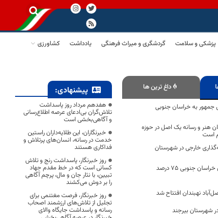
پزشکی و سلامت
گردشگری و میراث فرهنگی
یادداشت
کشاورزی
ا
داغ ترین ها
پیشنهادی:
هفدهم مرداد روز پاسداشت
 جمهور به خراسان جنوبی
تلاش‌گران بی‌ادعای عرصه اطلاع‌رسانی
و آگاهی‌بخشی است
 هنر و رسانه یک اصل در حوزه
خبرنگاران، این طلایه‌داران راستین
 است
خدمت در رسانه، انسان‌های پرتلاش و
فداکاری هستند
‌گذاری خارجی در شهرستان
روز خبرنگار، پاسداشت رنج و تلاش
کسانی است که در خط مقدم جهاد
۶ مجتمع گلخانه‌ای خراسان جنوبی ۷۵ درصد
تبیین، با نثار جان و مال، پرچم آگاهی
را بر دوش می‌کشند
‌آباد نهبندان افتتاح شد
روز خبرنگار، فرصت مغتنمی برای
تجلیل از تلاش‌های ارزشمند اصحاب
رسانه و پاسداشت جایگاه والای
ر شهرستان بیرجند
خبرنگار در عرصه آگاهی‌بخشی