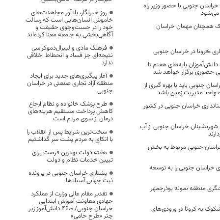
 خراسان جنوبی با حضور وزیر راه
روز خبرنگار، یادآور مجاهدت‌های
می‌شود
خاموش انسان‌هایی است که رسالت
اک همچنان مهمان خراسان
خود را در جست‌وجوی حقیقت و
آگاهی‌بخشی به جامعه معنا کرده‌اند
فرهنگ مادی و لیبرال‌دموکراسی
ی ڪرونا در خراسان جنوبی
نتیجه‌ای جز فساد و انحطاط اخلاقی
ندارد
دانش‌آموزان پایه‌های هفتم تا
ی حضوری برگزار خواهد شد
آغاز پیگیری‌های جدید برای ایجاد
منطقه آزاد تجاری صنعتی در خراسان
سان جنوبی باید با بهره گیری از
جنوبی
ه واحد مدیریت زمین باشد
طرح پزشک خانواده و نظام ارجاع
تانداری خراسان جنوبی در کشور
کاهش پرداخت مستقیم هزینه‌های
درمان از سوی مردم است
۹۹.۷ درصد شهرنشینان خراسان جنوبی از آب
سخت‌ترین شرایط پس از انقلاب را
ارند
با اتکای به مردم پشت سر گذاشتیم
 خراسان جنوبی مربوط به بخش
هفته دولت بهترین فرصت برای
تبیین خدمات نظام و دولت
 خراسان جنوبی را به توسعه
یشتازی خراسان جنوبی در پرونده
ثبت جهانی آسبادها
گری منطقه نمونه بوذرجمهر
تقدیر مقام عالی وزارت از عملکرد
جهادی معاونت آموزش ابتدایی
خراسان جنوبی/ ۴۶۰۰ دانش‌آموز زیر
۵۱ نفر مشکوک به کرونا در ورودی‌های
چتر «طرح حامی»