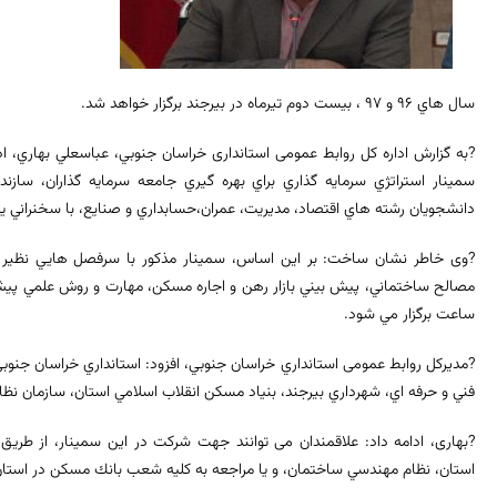
سال هاي ۹۶ و ۹۷ ، بيست دوم تيرماه در بيرجند برگزار خواهد شد.
?به گزارش اداره کل روابط عمومی استانداری خراسان جنوبي، عباسعلي بهاري، اد
سمينار استراتژي سرمايه گذاري براي بهره گيري جامعه سرمايه گذاران، سازن
دانشجويان رشته هاي اقتصاد، مديريت، عمران،حسابداري و صنايع، با سخنراني يكي
?وی خاطر نشان ساخت: بر این اساس، سمينار مذکور با سرفصل هايي نظير بر
ساعت برگزار مي شود.
?مدیرکل روابط عمومی استانداري خراسان جنوبي، افزود: استانداري خراسان جنوبي
فني و حرفه اي، شهرداري بيرجند، بنياد مسكن انقلاب اسلامي استان، سازمان نظ
?بهاری، ادامه داد: علاقمندان می توانند جهت شرکت در این سمينار، از طريق
استان، نظام مهندسي ساختمان، و يا مراجعه به كليه شعب بانك مسكن در استان 