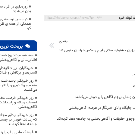
روزه‌داری در افراد
بدن می‌شود
 کوتاه خبر:
https://khabarvahonar.ir/news/?p=11647
در مسیر توسعه ی خ
همدلی، از همه ی ظر
کرد
بعدی
پربحث ترین 
زبان جشنواره استانی فیلم و عکس خراسان جنوبی شد
هفدهم مرداد روز پاسد
اطلاع‌رسانی و آگاهی‌بخش
خبرنگاران، این طلایه‌د
انسان‌های پرتلاش و فداک
ت
روز خبرنگار، پاسداشت
مقدم جهاد تبیین، با نثار
د
می‌کشند
ن و مال، پرچم آگاهی را بر دوش می‌کشند
روز خبرنگار، فرصت مغت
اصحاب رسانه و پاسداشت ج
آگاهی‌بخشی
 جایگاه والای خبرنگار در عرصه آگاهی‌بخشی
روز خبرنگار، یادآور 
وجوی حقیقت و آگاهی‌بخشی به جامعه معنا کرده‌اند
که رسالت خود را در جس
جامعه معنا کرده‌اند
فرهنگ مادی و لیبرال‌د