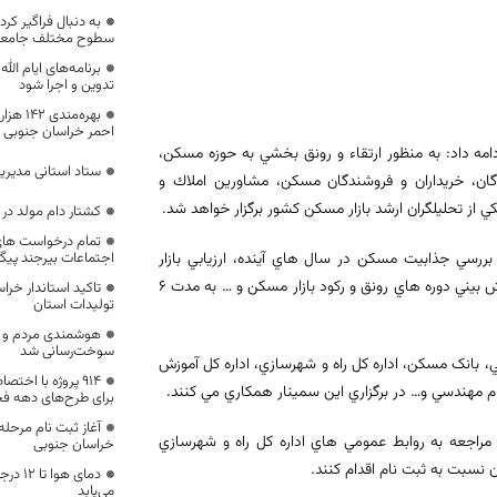
به دنبال فراگیر کر
سطوح مختلف جامع
برنامه‌های ایام الل
تدوین و اجرا شود
بهره‌من
احمر خراسان جنوبی
امه داد: به منظور ارتقاء و رونق بخشي به حوزه مسکن،
ستاد استانی مدیری
دگان، خريداران و فروشندگان مسكن، مشاورين املاك و
 از تحليلگران ارشد بازار مسكن كشور برگزار خواهد شد.
کشتار دام مولد در
تمام درخواست های
رسي جذابيت مسکن در سال هاي آينده، ارزيابي بازار
اجتماعات بیرجند پیگ
مصالح ساختماني، پيش بيني بازار رهن و اجاره مسكن، مهارت و روش علمي پيش بيني دوره هاي رونق و ركود بازار مسكن و … به مدت ۶
تاکید استاندار خرا
تولیدات استان
هوشمندی مردم و م
سوخت‌رسانی شد
، بانک مسكن، اداره كل راه و شهرسازي، اداره كل آموزش
ام مهندسي و… در برگزاري اين سمينار همكاري مي كنند.
برای طرح‌های دهه فج
آغاز ثبت نام مرحل
 مراجعه به روابط عمومي هاي اداره کل راه و شهرسازي
خراسان جنوبی
نسبت به ثبت نام اقدام كنند.
دمای ه
می‌یابد