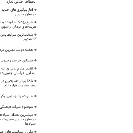
انحطاط اخلاقی ندارد
آغاز پیگیری‌های جدید ب
خراسان جنوبی
طرح پزشک خانواده و 
هزینه‌های درمان از سوی
سخت‌ترین شرایط پس از 
گذاشتیم
هفته دولت بهترین فرص
یشتازی خراسان جنوبی د
تقدیر مقام عالی وزارت
ابتدایی خراسان جنوبی/ ۴۶۰۰ دانش‌آموز زیر چتر «طرح حامی»
۱۸۵ بیمار هموفیلی
بیمه سلامت قرار دارند
خانواده را مهمترین رک
موضوع میراث فرهنگی،
بیشترین تعداد آسبادها
خراسان جنوبی ،ضرورت است
آسبادها
یکی از سیاست‌های اصل