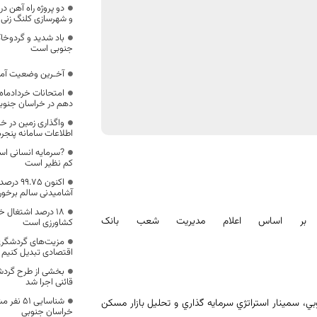
دو پروژه راه آهن در
و شهرسازی کلنگ زنی 
باد شدید و گردوخ
جنوبی است
آخـرین وضعیت آمار
امتحانات خردادماه 
دهم در خراسان جنوب
واگذاری زمین در خرا
اطلاعات سامانه پنجر
?سرمایه انسانی اس
کم نظیر است
اکنون ۵
آشامیدنی سالم برخورد
۱۸ درصد اشتغال
ت: بر اساس اعلام مديريت شعب بانک
کشاورزی است
مزیت‌های گردشگری
اقتصادی تبدیل کنیم
بخشی از طرح گردش
قائنی اجرا شد
شناسایی 
 سمينار استراتژي سرمايه گذاري و تحليل بازار مسكن
خراسان جنوبی