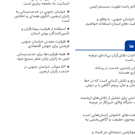
انسانیت به جامعه بشری است
 سالم باعث تقویت سیستم ایمنی
خراسان جنوبی در خدمت‌رسانی به
زائران اربعین، الگوی همدلی و اخلاص
راسان جنوبی ، با وفاق و
است
فیت های استان استفاده خواهیم
استفاده از ظرفیت پیمانکاران و
تأمین‌کنندگان بومی استان
ظرفیت معدنی خراسان جنوبی
ها
فرصتی برای جهش اقتصادی
همه ظرفیت‌ها برای خدمت‌رسانی
اشت تلاش‌گران بی‌ادعای عرصه
ایمن به زائران پایان صفر بسیج شود
ی است
53 موکب خراسان جنوبی در
اران راستین خدمت در رسانه،
خدمت زائران اربعین
اری هستند
 رنج و تلاش کسانی است که در خط
 جان و مال، پرچم آگاهی را بر دوش
نمی برای تجلیل از تلاش‌های ارزشمند
ایگاه والای خبرنگار در عرصه
مجاهدت‌های خاموش انسان‌هایی است
ت‌وجوی حقیقت و آگاهی‌بخشی به
موکراسی نتیجه‌ای جز فساد و