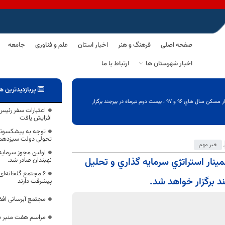
صفحه اصلی
فرهنگ و هنر
اخبار استان
علم و فناوری
جامعه
اخبار شهرستان ها
ارتباط با ما
پربازدیدترین ه
?مدیرکل روابط عمومی استانداري خراسان جنوبي گفت: سمينار استراتژي سرمايه گذاري و تحليل بازار مسكن سال هاي ۹۶ و ۹۷ ، بيست دوم تيرماه در بيرجند برگزار
اعتبارات سفر رئیس
افزایش یافت
توجه به پیشکسوتان
تحولی دولت سیزدهم
,
خبر مهم
اولین مجوز سرمایه
نار استراتژي سرمايه گذاري و تحليل
نهبندان صادر شد.
پیشرفت دارند
مجتمع آبرسانی افضل
مراسم هفت منبر د