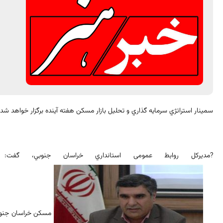
سمينار استراتژي سرمايه گذاري و تحليل بازار مسكن هفته آينده برگزار خواهد شد
?مدیرکل روابط عمومی استانداري خراسان جنوبي، گف
مسكن خراسان جنوبي،