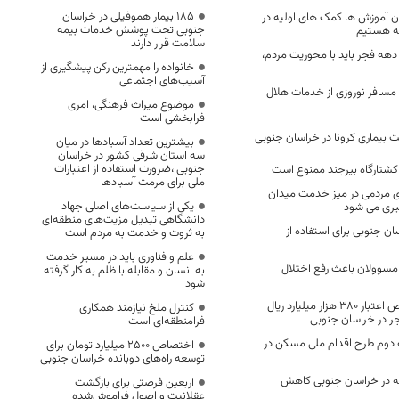
۱۸۵ بیمار هموفیلی در خراسان
دن آموزش ها کمک های اولیه در
جنوبی تحت پوشش خدمات بیمه
ه هستیم
سلامت قرار دارند
ه دهه فجر باید با محوریت مردم،
خانواده را مهمترین رکن پیشگیری از
آسیب‌های اجتماعی
دی ۱۴۲ هزار مسافر نوروزی از خدمات هلال
موضوع میراث فرهنگی، امری
فرابخشی است
ت بیماری کرونا در خراسان جنوبی
بیشترین تعداد آسبادها در میان
سه استان شرقی کشور در خراسان
جنوبی ،ضرورت استفاده از اعتبارات
 کشتارگاه بیرجند ممنوع است
ملی برای مرمت آسبادها
 مردمی در میز خدمت میدان
یکی از سیاست‌های اصلی جهاد
یری می شود
دانشگاهی تبدیل مزیت‌های منطقه‌ای
سان جنوبی برای استفاده از
به ثروت و خدمت به مردم است
علم و فناوری باید در مسیر خدمت
سوولان باعث رفع اختلال
به انسان و مقابله با ظلم به کار گرفته
شود
۹۱۴ پروژه با اختصاص اعتبار ۳۸۰ هزار میلیارد ریال
کنترل ملخ نیازمند همکاری
ر در خراسان جنوبی
فرامنطقه‌ای است
ه دوم طرح اقدام ملی مسکن در
اختصاص 2500 میلیارد تومان برای
توسعه راه‌های دوبانده خراسان جنوبی
وا تا ۱۲ درجه در خراسان جنوبی کاهش
اربعین فرصتی برای بازگشت
عقلانیت و اصول فراموش‌شده