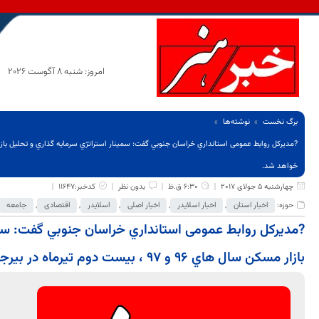
امروز: شنبه 8 آگوست 2026
برگ نخست
نوشته‌ها
خواهد شد.
چهارشنبه 5 جولای 2017
6:30 ق.ظ
بدون نظر
کدخبر:11647
حوزه:
اخبار استان
,
اخبار اسلایدر
,
اخبار اصلی
,
اسلایدر
,
اقتصادی
,
جامعه
?مدیرکل روابط عمومی استانداري خراسان جنوبي گفت: سمي
بازار مسكن سال هاي ۹۶ و ۹۷ ، بيست دوم تيرماه در بيرجند برگزار خواهد شد.