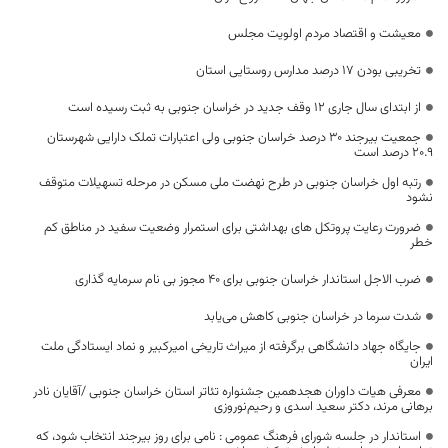
معیشت و اقتصاد مردم اولویت مجلس
تخریبی بودن 17 درصد مدارس روستایی استان
از ابتدای سال جاری ۱۲ وقف جدید در خراسان جنوبی به ثبت رسیده است
جمعیت بیرجند ۳۰ درصد خراسان جنوبی ولی اعتبارات تملک دارایی شهرستان
۲۰.۹ درصد است
رتبه اول خراسان جنوبی در طرح نهضت ملی مسکن در مرحله تسهیلات متوقف
نشود
ضرورت رعایت پروتکل های بهداشتی برای استمرار وضعیت سفید در مناطق کم
خطر
ضرب الاجل استاندار خراسان جنوبی برای ۴۰ مجوز بی نام سرمایه گذاری
شدت سرما در خراسان جنوبی کاهش می‌یابد
جایگاه جهاد دانشگاهی برگرفته از میراث تاریخی امیرکبیر و نماد ایستادگی ملت
ایران
معرفی هیات داوران هجدهمین جشنواره تئاتر استان خراسان جنوبی /آقایان نادر
برهانی مرند، دکتر سعید اسدی و رحیم‌نوروزی
استاندار در جلسه شورای فرهنگ عمومی : نامی برای روز بیرجند انتخاب شود، که