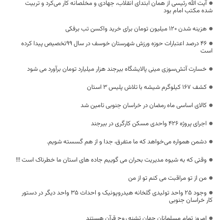
آیت الله رئیسی از همان ابتدای انقلاب، جهادی و مخلصانه کار می‌کرد و تربیت
شده مکتب امام بود
هزینه شدن 120 میلیون تومان برای خرید واکسن تب برفکی
46 درصد اعتبارات حوزه ورزش شهرستان خوسف در سال 99تخصیص پیدا کرده
است
خسارت آتش‌سوزی مینی پالایشگاه بیرجند هزار میلیارد تومان برآورد می شود
کشف ۱۶۷ کیلوگرم شیشه با تلاش پلیس ۳ استان
کالای اساسی ماه رمضان در خراسان جنوبی تامین شد
اجرای پروژه ۴۲۶ واحدی مسکن کارگری در بیرجند
دشمن همواره می‌خواهد که ما متفرق، جدا و از هم گسسته شویم.
وقتی که به شیوه مدیریت بحران می گوییم جاده های استان ما خطرناک است !!!
من از تو مراقبت می کنم تو از من
وجود ۲۵ واحد تولیدی گلخانه هیدروپونیک و احداث ۳۵ واحد دیگر در دستور
کار خراسان جنوبی
امروز تمام مسلمانان جهان تشنه روح قرآن هستند