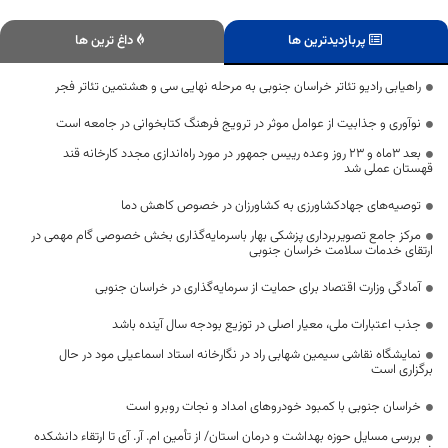
پربازدیدترین ها
داغ ترین ها
راهیابی رادیو تئاتر خراسان جنوبی به مرحله نهایی سی و هشتمین تئاتر فجر
نوآوری و جذابیت از عوامل موثر در ترویج فرهنگ کتابخوانی در جامعه است
بعد ۳ماه و ۲۳ روز وعده رییس جمهور در مورد راه‌اندازی مجدد کارخانه قند
قهستان عملی شد
توصیه‌های جهادکشاورزی به کشاورزان در خصوص کاهش دما
مرکز جامع تصویربرداری پزشکی بهار باسرمایه‌گذاری بخش خصوصی گام مهمی در
ارتقای خدمات سلامت خراسان جنوبی
آمادگی وزارت اقتصاد برای حمایت از سرمایه‌گذاری در خراسان جنوبی
جذب اعتبارات ملی، معیار اصلی در توزیع بودجه سال آینده باشد
نمایشگاه نقاشی سیمین شهابی راد در نگارخانه استاد اسماعیلی مود در حال
برگزاری است
خراسان جنوبی با کمبود خودروهای امداد و نجات روبرو است
بررسی مسایل حوزه بهداشت و درمان استان/ از تأمین ام. آر. آی تا ارتقاء دانشکده