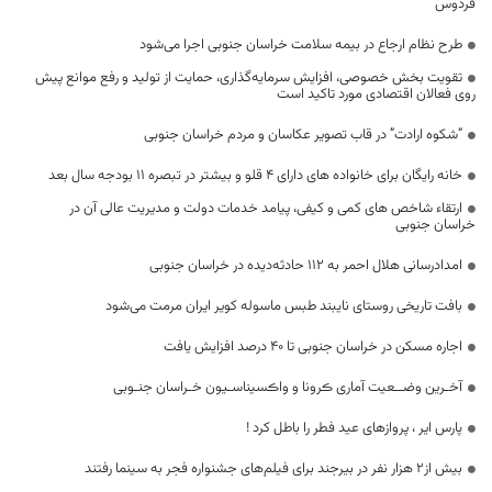
فردوس
طرح نظام ارجاع در بیمه سلامت خراسان جنوبی اجرا می‌شود
تقویت بخش خصوصی، افزایش سرمایه‌گذاری، حمایت از تولید و رفع موانع پیش
روی فعالان اقتصادی مورد تاکید است
“شکوه ارادت” در قاب تصویر عکاسان و مردم خراسان جنوبی
خانه رایگان برای خانواده های دارای 4 قلو‌ و بیشتر در تبصره 11 بودجه سال بعد
ارتقاء شاخص های کمی و کیفی، پیامد خدمات دولت و مدیریت عالی آن در
خراسان جنوبی
امدادرسانی هلال احمر به ۱۱۲ حادثه‌دیده در خراسان جنوبی
بافت تاریخی روستای نایبند طبس ماسوله کویر ایران مرمت می‌شود
اجاره مسکن در خراسان جنوبی تا ۴۰ درصد افزایش یافت
آخـرین وضــعیت آماری ڪرونا و واڪسیناسـیون خـراسان جنـوبی
پارس ایر ، پروازهای عید فطر را باطل کرد !
بیش از۲ هزار نفر در بیرجند برای فیلم‌های جشنواره فجر به سینما رفتند