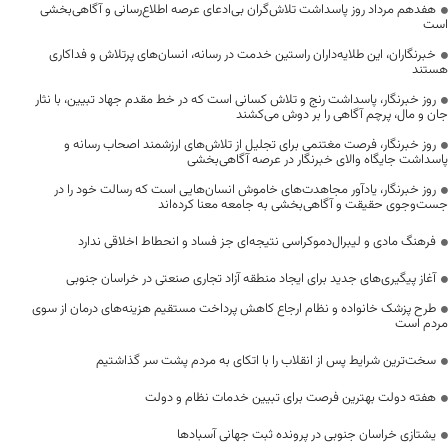
هفدهم مرداد روز پاسداشت تلاش‌گران بی‌ادعای عرصه اطلاع‌رسانی و آگاهی‌بخشی
است
خبرنگاران، این طلایه‌داران راستین خدمت در رسانه، انسان‌های پرتلاش و فداکاری
هستند
روز خبرنگار، پاسداشت رنج و تلاش کسانی است که در خط مقدم جهاد تبیین، با نثار
جان و مال، پرچم آگاهی را بر دوش می‌کشند
روز خبرنگار، فرصت مغتنمی برای تجلیل از تلاش‌های ارزشمند اصحاب رسانه و
پاسداشت جایگاه والای خبرنگار در عرصه آگاهی‌بخشی
روز خبرنگار، یادآور مجاهدت‌های خاموش انسان‌هایی است که رسالت خود را در
جست‌وجوی حقیقت و آگاهی‌بخشی به جامعه معنا کرده‌اند
فرهنگ مادی و لیبرال‌دموکراسی نتیجه‌ای جز فساد و انحطاط اخلاقی ندارد
آغاز پیگیری‌های جدید برای ایجاد منطقه آزاد تجاری صنعتی در خراسان جنوبی
طرح پزشک خانواده و نظام ارجاع کاهش پرداخت مستقیم هزینه‌های درمان از سوی
مردم است
سخت‌ترین شرایط پس از انقلاب را با اتکای به مردم پشت سر گذاشتیم
هفته دولت بهترین فرصت برای تبیین خدمات نظام و دولت
یشتازی خراسان جنوبی در پرونده ثبت جهانی آسبادها