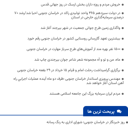
خروش مردم و روزه داران بخش ارسک در روز جهانی قدس
در دولت سیزدهم ۴۶۵ واحد تولیدی راکد در خراسان جنوبی احیا شد/رشد ۷۰
درصدی سرمایه‌گذاری خارجی در استان
واگذاری زمین طرح جوانی جمعیت در شهر بیرجند آغاز شد
بیشترین تعهد گازرسانی روستایی کشور در خراسان جنوبی رقم خورد
۱۵۰۰ نفر بهره مند از آموزش‌های طرح سرباز مهارت در خراسان جنوبی
ماه، من و تو و آه مجموعه شعر شاعر جوان بیرجندی چاپ شد
برگزاری گرامیداشت رحلت امام و قیام ۱۵ خرداد در ۲۹ بقعه خراسان جنوبی
مهندس پرویزی استاندار خراسان جنوبی :ظرف دو ماه آینده عملیات اجرایي راه
آهن استان آغاز خواهد شد
مردم ایران سرمایه بزرگ این جامعه اسلامی هستند
پربحث ترین ها
روز خبرنگار در خراسان جنوبی؛ شورای اداری به رنگ رسانه