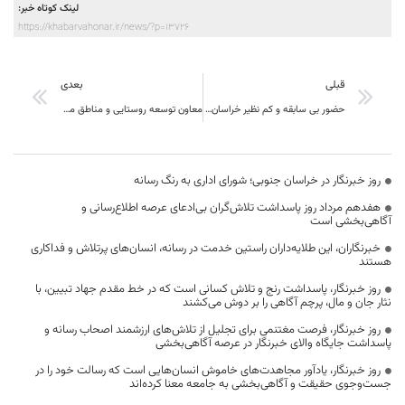
لینک کوتاه خبر:
https://khabarvahonar.ir/news/?p=13726
قبلی
بعدی
حضور بی سابقه و کم نظیر خراسان جنوبی در یازدهمین نمایشگاه بین المللی گردشگری تهران
معاون توسعه روستایی و مناطق محروم کشور در شواری اداری خراسان جنوبی : فلسفه مدیران گره گشایی و گشايش کار مردم است
روز خبرنگار در خراسان جنوبی؛ شورای اداری به رنگ رسانه
هفدهم مرداد روز پاسداشت تلاش‌گران بی‌ادعای عرصه اطلاع‌رسانی و
آگاهی‌بخشی است
خبرنگاران، این طلایه‌داران راستین خدمت در رسانه، انسان‌های پرتلاش و فداکاری
هستند
روز خبرنگار، پاسداشت رنج و تلاش کسانی است که در خط مقدم جهاد تبیین، با
نثار جان و مال، پرچم آگاهی را بر دوش می‌کشند
روز خبرنگار، فرصت مغتنمی برای تجلیل از تلاش‌های ارزشمند اصحاب رسانه و
پاسداشت جایگاه والای خبرنگار در عرصه آگاهی‌بخشی
روز خبرنگار، یادآور مجاهدت‌های خاموش انسان‌هایی است که رسالت خود را در
جست‌وجوی حقیقت و آگاهی‌بخشی به جامعه معنا کرده‌اند