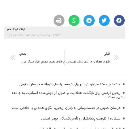
لینک کوتاه خبر:
https://khabarvahonar.ir/news/?p=64137
قبلی
بعدی
پاتوق معتادان در شهرستان نهبندان پلمب شد
برخلاف تصور عموم افراد سیگاری هم دچار کرونا می‌شوند
اختصاص 2500 میلیارد تومان برای توسعه راه‌های دوبانده خراسان جنوبی
اربعین فرصتی برای بازگشت عقلانیت و اصول فراموش‌شده انسانیت به جامعه
بشری است
خراسان جنوبی در خدمت‌رسانی به زائران اربعین، الگوی همدلی و اخلاص است
استفاده از ظرفیت پیمانکاران و تأمین‌کنندگان بومی استان