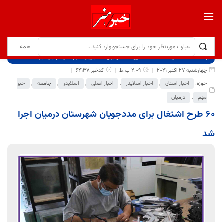
برگ نخست
نوشته‌ها
۶۰ طرح اشتغال برای مددجویان شهرستان درمیان اجرا شد
چهارشنبه 27 اکتبر 2021
2:09 ب.ظ
کدخبر:64137
حوزه:
اخبار استان
,
اخبار اسلایدر
,
اخبار اصلی
,
اسلایدر
,
جامعه
,
خبر
مهم
,
درمیان
۶۰ طرح اشتغال برای مددجویان شهرستان درمیان اجرا
شد