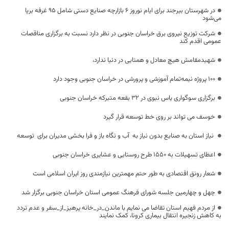
در شهرستان بیرجند برای ایام نوروز ۶ بازارچه صنایع دستی شامل ۹۵ غرفه برپا
می‌شود
شرکت توزیع نیروی برق خراسان جنوبی در نظر دارد نسبت به برگزاری مناقصات
عمومی اقدم کند
شهیدمقامش هیچ معادل و همتایی در دنیا ندارد،
۱۰۰ پروژه نیمه‌تمام آموزشی و پرورشی در خراسان جنوبی وجود دارد
برگزاری سوگواری یاس نبوی در ۳۲ بقعه متبرکه خراسان جنوبی
خوسف می تواند بر روی خط توسعه قرار گیرد
نیاز استان به صنایع بدون نیاز به آب و نگاه باز و فرا بخشی مدیران برای توسعه
اعطای تسهیلات به ۱۵۵۰ طرح روستایی و عشایری خراسان جنوبی
شعار رونق اقتصادی به طور حتم مهمترین نیازمندی روز ایران اسلامی است
چهل و چهارمین جلسه شورای فرهنگ عمومی استان خراسان جنوبی برگزار شد
از مردم فهیم استان تقاضا می نمایم با ماندن_در_خانه پرهیز_از_سفر و عدم تردد
به کاهش زنجیره انتقال بیماری کرونا، کمک نمایند