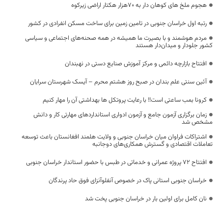
هجوم ملخ های کوهان دار به ۷۰هزار هکتار اراضی زیرکوه
رتبه اول خراسان جنوبی در تامین زمین برای ساخت مسکن انفرادی در کشور
مردم هوشمند و با بصیرت ما همیشه در همه صحنه‌های اجتماعی و سیاسی
کشور جلودار و میدان‌‎دار هستند
افتتاح بازارچه دائمی و مرکز آموزش صنایع دستی در نهبندان
آئین سنتی علم بندان در صبح روز هشتم محرم – آیسک شهرستان سرایان
کرونا بمب ساعتی است!! با رعایت پروتکل ها بهداشتی آن را مهار کنیم
زمان برگزاری آزمون جامع و آزمون ادواری استانداردهای مهارتی کار و دانش
مشخص شد
اشتراکات فراوان میان خراسان جنوبی و ولایت هلمند افغانستان باعث توسعه
تعاملات اقتصادی و گسترش همکاری‌های دوجانبه
افتتاح ۷۲ پروژه عمرانی و خدماتی در طبس با حضور استاندار خراسان جنوبی
خراسان جنوبی استانی پاک در خصوص آنفلوآنزای فوق حاد پرندگان‌
نان کامل برای اولین بار در خراسان جنوبی پخت شد