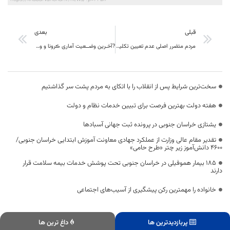
قبلی
بعدی
مردم متضرر اصلی عدم تعیین تکلیف استاندار خراسان جنوبی
?آخـرین وضــعیت آماری ڪرونا و واڪسیناسـیون خــراسان جنــوبی
سخت‌ترین شرایط پس از انقلاب را با اتکای به مردم پشت سر گذاشتیم
هفته دولت بهترین فرصت برای تبیین خدمات نظام و دولت
یشتازی خراسان جنوبی در پرونده ثبت جهانی آسبادها
تقدیر مقام عالی وزارت از عملکرد جهادی معاونت آموزش ابتدایی خراسان جنوبی/
۴۶۰۰ دانش‌آموز زیر چتر «طرح حامی»
۱۸۵ بیمار هموفیلی در خراسان جنوبی تحت پوشش خدمات بیمه سلامت قرار
دارند
خانواده را مهمترین رکن پیشگیری از آسیب‌های اجتماعی
پربازدیدترین ها
داغ ترین ها