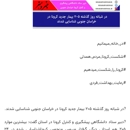
#در_خانه_میمانیم
#شکست_کرونا_مردم_همدلی
#کرونا_را_شکست_میدهیم
#رعایت_بهداشت_فردی
?در شبانه روز گذشته ۲۰۵ بیمار جدید کرونا در خراسان جنوبی شناسایی شدند.
?دبیر ستاد دانشگاهی پیشگیری و کنترل کرونا در استان گفت: بیشترین موارد
۲۰۵ هم استانی دیگر، گرفتار ویروس منحوس کروناشناسایی شده در ۲۴