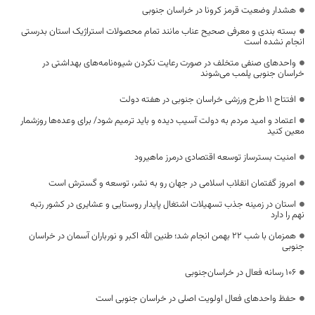
هشدار وضعیت قرمز کرونا در خراسان جنوبی
بسته بندی و معرفی صحیح عناب مانند تمام محصولات استراژیک استان بدرستی
انجام نشده است
واحدهای صنفی متخلف در صورت رعایت نکردن شیوه‌نامه‌های بهداشتی در
خراسان جنوبی پلمب می‌شوند
افتتاح ۱۱ طرح ورزشی خراسان جنوبی در هفته دولت
اعتماد و امید مردم به دولت آسیب دیده و باید ترمیم شود/ برای وعده‌ها روزشمار
معین کنید
امنیت بسترساز توسعه اقتصادی درمرز ماهیرود
امروز گفتمان انقلاب اسلامی در جهان رو به نشر، توسعه و گسترش است
استان در زمینه جذب تسهیلات اشتغال پایدار روستایی و عشایری در کشور رتبه
نهم را دارد
همزمان با شب ۲۲ بهمن انجام شد؛ طنین الله اکبر و نورباران آسمان در خراسان
جنوبی
106 رسانه فعال در خراسان‌جنوبی
حفظ واحدهای فعال اولویت اصلی در خراسان جنوبی است