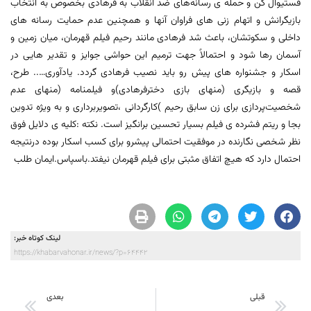
فستیوال کن و حمله ی رسانه‌های ضد انقلاب به فرهادی بخصوص به انتخاب
بازیگرانش و اتهام زنی های فراوان آنها و همچنین عدم حمایت رسانه های
داخلی و سکوتشان، باعث شد فرهادی مانند رحیم فیلم قهرمان، میان زمین و
آسمان رها شود و احتمالاً جهت ترمیم این حواشی جوایز و تقدیر هایی در
اسکار و جشنواره های پیش رو باید نصیب فرهادی گردد. یادآوری….. طرح،
قصه و بازیگری (منهای بازی دخترفرهادی)و فیلمنامه (منهای عدم
شخصیت‌پردازی برای زن سابق رحیم )کارگردانی ،تصویربرداری و به ویژه تدوین
بجا و ریتم فشرده ی فیلم بسیار تحسین برانگیز است. نکته :کلیه ی دلایل فوق
نظر شخصی نگارنده در موفقیت احتمالی پیشرو برای کسب اسکار بوده درنتیجه
احتمال دارد که هیچ اتفاق مثبتی برای فیلم قهرمان نیفتد.باسپاس.ایمان طلب
لینک کوتاه خبر:
https://khabarvahonar.ir/news/?p=64442
قبلی
بعدی