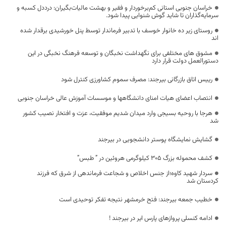
خراسان جنوبی استانی کم‌برخوردار و فقیر و بهشت مالیات‌بگیران: درددل کسبه و
سرمایه‌گذاران تا شاید گوش شنوایی پیدا شود.
روستای زیر ده خانوار خوسف با تدبیر فرماندار توسط پنل خورشیدی برقدار شده
اند
مشوق های مختلفی برای نگهداشت نخبگان و توسعه فرهنگ نخبگی در این
دستورالعمل دولت قرار دارد
رییس اتاق بازرگانی بیرجند: مصرف سموم کشاورزی کنترل شود
انتصاب اعضای هیات امنای دانشگاهها و موسسات آموزش عالی خراسان جنوبی
هرجا با روحیه بسیجی وارد میدان شدیم موفقیت، عزت و افتخار نصیب کشور
شد
گشایش نمایشگاه پوستر دانشجویی در بیرجند
کشف محموله بزرگ ۳۰۵ کیلوگرمی هروئین در ” طبس”
سردار شهید کاوه؛از جنس اخلاص و شجاعت فرماندهی از شرق که فرزند
کردستان شد
خطیب جمعه بیرجند: فتح خرمشهر نتیجه تفکر توحیدی است
ادامه کنسلی پروازهای پارس ایر در بیرجند !