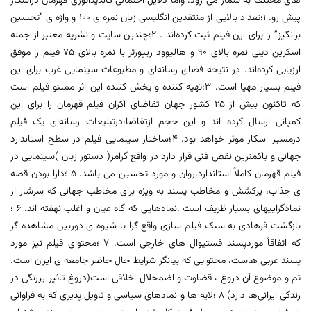
های مختلف به شمار می رود. واما دلایل احتمالی کاندیداتوری قهرمان دراسکار
پیش رو. ۱؛تعداد بالایی از منتقدین انگلیسی زبان نمره ی ۱۰۰ و واژه ی “تحسین
برانگیز” را برای این فیلم ثبت کرده‌اند . ۲؛چندین سایت و نشریه معتبر از جمله
اسکرین دیلی نمره بالای ۹۰ و هالیوود ریپورتر با نمره بالای ۷۵ فیلم را موفق
ارزیابی کرده‌اند. در نتیجه فضای رسانه‌ای و مطبوعات سینمایی غرب برای این
فیلم بسیار مهیا است. ۳:تهیه کننده و پخش کننده این اثر ممنتو فیلم است
که تاکنون بیش از ۲۵ کشور جهان تقاضای اکران فیلم قهرمان را برای این
کمپانی ارسال کرده اند و این حجم ازتقاضا،درتبلیعات رسانه‌ای یک فیلم
درمسیر اسکار موثر خواهد بود. ۴؛ساختار سینمایی فیلم در سطح استاندارد
جهانی و باکمترین نقص فنی قرار دارد در واقع گرامر( دستور زبان )سینمایی در
فیلم قهرمان کاملاً استاندارد،روان و مورد تحسین می باشد. ۵ ؛دارا بودن قصه
ی جذاب، پرکشش و مخاطب پسند به ویژه برای مخاطب جهانی که سرشار از
نمادگراییهای بسیار ظریف است .نمادهایی که گاه عیان و اغلب نهفته اند. ۶ ؛
بازگشت فرهادی به سبک فیلم سازی واقع گرا با شیوه ی دوربین مشاهده گر
که اتفاقاً موردپسند فستیوال های خارجی است. ۷ ؛محتوای فیلم نیز مورد
پسند غربی هاست، محتوایی که بیانگر شرایط حال حاضر جامعه ی ایران است.
تم و موضوع آن دروغ ، قضاوت و اضمحلال اخلاقی است(دروغ تاثیر پررنگی در
زندگی ایرانی‌ها دارد) ۸ ؛لایه ها و نمادهای سیاسی و تاویل پذیری که به فراوانی