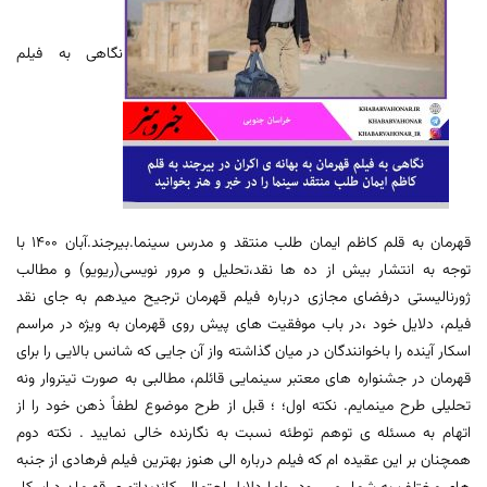
نگاهی به فیلم
قهرمان به قلم کاظم ایمان طلب منتقد و مدرس سینما.بیرجند.آبان ۱۴۰۰ با
توجه به انتشار بیش از ده ها نقد،تحلیل و مرور نویسی(ریویو) و مطالب
ژورنالیستی درفضای مجازی درباره فیلم قهرمان ترجیح میدهم به جای نقد
فیلم، دلایل خود ،در باب موفقیت های پیش روی قهرمان به ویژه در مراسم
اسکار آینده را باخوانندگان در میان گذاشته واز آن جایی که شانس بالایی را برای
قهرمان در جشنواره های معتبر سینمایی قائلم، مطالبی به صورت تیتروار ونه
تحلیلی طرح مینمایم. نکته اول؛ ؛ قبل از طرح موضوع لطفاً ذهن خود را از
اتهام به مسئله ی توهم توطئه نسبت به نگارنده خالی نمایید . نکته دوم
همچنان بر این عقیده ام که فیلم درباره الی هنوز بهترین فیلم فرهادی از جنبه