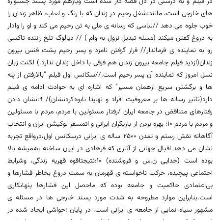
در فیلم و به درستی در دل قصه کار شده است وبازهم مورد پسند جشنواره
های خارجی است، مانند:شغل رحیم در زندان که با رنگ و لعاب، ظاهر زندان را
خوب جلوه می دهد //لباسی که رسانه ی ملی به تن رحیم می کند و او را وادار
به دروغ گفتن میکند (مسله تبدیل نزول به وام ) // دیالوگ تلخ راننده تاکسی
رو به نماینده ی فرماندار// قرار گرفتن نامزد و پسر رحیم پشت فنس بیرون
زندان(ازدید فیلم جامعه بیرون زندان هم فرقی با داخل زندان ندارد.) لکنت زبان
نسل امروز که نماینده آن پسر رحیم است.//سکانس اول فیلم “بالارفتن از پله
ها و برگشتن سریع ازهمان مسیر” که اشاره ای به حوادث ادامه ی فیلم
دارد(تاثیر رسانه ها بر معروفیت افراد و نهایتا نابودکردنشان)/ ۹:نشان دادن
رفتارهای متناقض در جامعه ایران /رفتار مسئولین با مردم، مردم با مسئولین
و مردم با مردم ۱۰؛ بهره بردن از بازیگران ایرانی و اتمسفر لوکیشن ایران و انتخاب
آگاهانه نقش رستم و تمدن ۲۵۰۰ ساله ی ایرانی درسکانس اول،درواقع تجربه
نشان می دهد اقبال جهانی از آثاری که فرهادی در ایران ساخته ،همیشه بالا
بوده است (جدایی ن.س و فروشنده) ۱۰:نتیجتاقوه قهریه زندگی، وشرایط
اجتماعی پیچیده، حرکت ناخواسته ی قهرمان به سمت دروغ بخاطر فشارها و
بی‌اعتمادی حاکمیت و جامعه بوده که ماحصل این فشارها پنهانکاری
است.بنابراین موارد مطروحه به شدت مورد پسند خارجی ها در مسئله ی
مشهور سیاه نمایی از جامعه ی ایرانی است. در پایان ؛حواشی ایجاد شده در