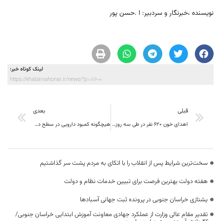
نویسنده ،خبرنگار و سردبیر: ا .حسن پور
لینک کوتاه خبر:
https://khabarvahonar.ir/news/?p=111600
قبلی
بعدی
اهدای خون ۶۲۰ نفر در طی سه روز از روزهای جنگ در سطح خراسان جنوبی
هیچگونه کمبود دارویی در سطح داروخانه‌های استان وجود ندارد
سخت‌ترین شرایط پس از انقلاب را با اتکای به مردم پشت سر گذاشتیم
هفته دولت بهترین فرصت برای تبیین خدمات نظام و دولت
یشتازی خراسان جنوبی در پرونده ثبت جهانی آسبادها
تقدیر مقام عالی وزارت از عملکرد جهادی معاونت آموزش ابتدایی خراسان جنوبی/