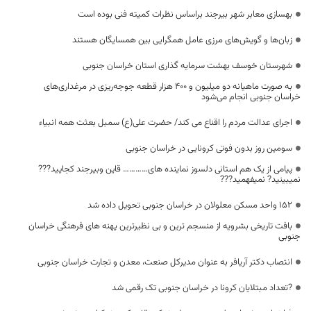
بهسازی معابر شهر بیرجند براساس نظرات کمیته فنی بوده است
زبان‌ها و گویش‌های مرزی عامل همگرایی بین همسایگان هستند
شهرستان خوسف بهشت سرمایه گذاری استان خراسان جنوبی
به صورت ماهیانه دو میلیون و ۴۰۰ هزار قطعه جوجه‌ریزی در مرغداری‌های
خراسان جنوبی انجام می‌شود
اجرای عدالت مردم را اقناع می کند/ حضرت علی(ع) سمبل بعثت همه انبیاء
سومین روز بدون فوتی کرونایی در خراسان جنوبی
پیامی از یک هم استانی دلسوز نماینده های………… قاین وبیرجند کجایید???
نمیبینید? نمیفهمید???
۱۵۲ واحد مسکن معلولان در خراسان جنوبی تحویل داده شد
بافت تاریخی بشرویه از منسجم ترین و بی نظیرترین پهنه های فرهنگی خراسان
جنوبی
انتصاب دکتر آریافر به عنوان مدیرکل صنعت، معدن و تجارت خراسان جنوبی
?تعداد مبتلایان کرونا در خراسان جنوبی تک رقمی شد