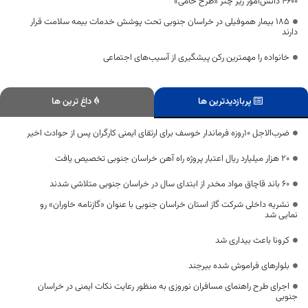
۴۶۰۰ دانش‌آموز زیر چتر «طرح حامی»
۱۸۵ بیمار هموفیلی در خراسان جنوبی تحت پوشش خدمات بیمه سلامت قرار
دارند
خانواده را مهمترین رکن پیشگیری از آسیب‌های اجتماعی
پربازدیدترین ها
داغ ترین ها
ضرب‌الاجل 10روزه فرماندار خوسف برای ارتقای ایمنی کارگران پس از حوادث اخیر
۲۰ هزار میلیارد ریال اعتبار پروژه راه آهن خراسان جنوبی تخصیص یافت
۶۰ باند قاچاق مواد مخدر از ابتدای سال در خراسان جنوبی متلاشی شدند
نشریه داخلی شرکت گاز استان خراسان جنوبی با عنوان «گازنامه خاوران» رو
نمایی شد
کرونا باعث بیداری شد
بلوارهای فراموش شده بیرجند
اجرای طرح راهنمای مسافران نوروزی به منظور رعایت نکات ایمنی در خراسان
جنوبی