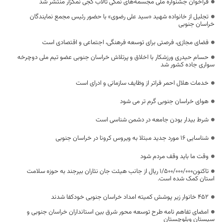
فراخوان جشنواره ملی مجسمه‌های نمکی تالاب کجی نمکزار منتشر شد
تجلیل از خانواده شهید «سید علی رضوی» با حضور رئیس مجمع نمایندگان
خراسان جنوبی
فضای مجازی، فرصتی برای توسعه فرهنگی، اجتماعی و اقتصادی است
حسام حیدری ورزشکار با اخلاق و پرتلاش خراسان جنوبی عضو تیم ملی دوچرخه
سواری جاده کشور شد
خدمات هلال احمر فراتر از وظایف سازمانی و ادرای است
هوای خراسان جنوبی گرم تر می شود
شرط بیدار بودن جامعه در دشمن شناسی است
شناسایی ۱۶ مورد جدید مبتلا به ویروس کرونا در خراسان جنوبی
وقت ما باید وقف مردم شود
تاکنون۱/۵۰۰/۰۰۰/۰۰۰ ریال از جانب هیئت جان نثاران بیرجند به حوزه سلامت
استان کمک شده است.
۴۵۲ خانوار زیر پوشش کمیته امداد خراسان جنوبی خودکفا شدند
امضای تفاهم نامه طرح توسعه محور شرق بین استانداران خراسان جنوبی و
سیستان وبلوچستان