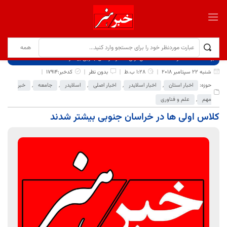
برگ نخست
نوشته‌ها
کلاس اولی ها در خراسان جنوبی بیشتر شدند
شنبه 22 سپتامبر 2018
1:28 ب.ظ
بدون نظر
کدخبر:17914
حوزه:
اخبار استان
,
اخبار اسلایدر
,
اخبار اصلی
,
اسلایدر
,
جامعه
,
خبر
مهم
,
علم و فناوری
کلاس اولی ها در خراسان جنوبی بیشتر شدند