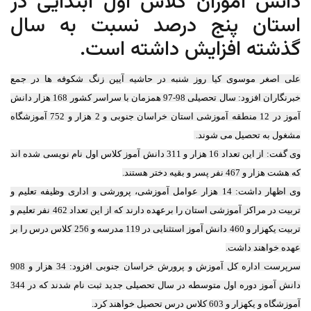
دانش آموزان کلاس اول ابتدایی در
استان پنج درصد نسبت به سال
گذشته افزایش داشته است.
علی اصغر موسوی کیا روز شنبه در حاشیه آیین زنگ شکوفه ها در جمع
خبرنگاران افزود: سال تحصیلی 98-97 همزمان با سراسر کشور 168 هزار دانش
آموز در 12 منطقه آموزشی استان خراسان جنوبی و 2 هزار و 752 آموزشگاه
مشغول به تحصیل می شوند.
وی گفت: از این تعداد 16 هزار و 311 دانش آموز کلاس اول نام نویسی شده اند
که هشت هزار و 467 نفر پسر و بقیه دختر هستند.
وی اظهار داشت: 14 هزار عوامل آموزشی، پرورشی و اداری وظیفه تعلیم و
تربیت در مراکز آموزشی استان را برعهده دارند که از این تعداد 462 نفر تعلیم و
تربیت یکهزار و 460 دانش آموز استثنایی در 119 مدرسه و 256 کلاس درس را بر
عهده خواهند داشت.
سرپرست اداره کل آموزش و پرورش خراسان جنوبی افزود: 34 هزار و 908
دانش آموز دوره اول متوسطه در سال تحصیلی جدید ثبت نام شدند که در 344
آموزشگاه و یکهزار و 603 کلاس درس تحصیل خواهند کرد.