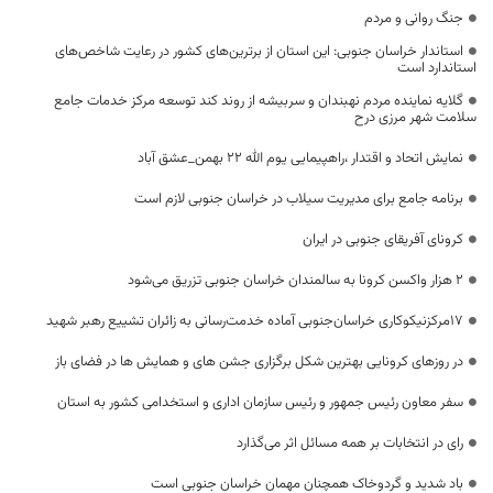
جنگ روانی و مردم
استاندار خراسان جنوبی: این استان از برترین‌های کشور در رعایت شاخص‌های
استاندارد است
گلایه نماینده مردم نهبندان و سربیشه از روند کند توسعه مرکز خدمات جامع
سلامت شهر مرزی درح
نمایش اتحاد و اقتدار ،راهپیمایی یوم الله 22 بهمن_عشق آباد
برنامه جامع برای مدیریت سیلاب در خراسان جنوبی لازم است
کرونای آفریقای جنوبی در ایران
۲ هزار واکسن کرونا به سالمندان خراسان جنوبی تزریق می‌شود
17مرکزنیکوکاری خراسان‌جنوبی آماده خدمت‌رسانی به زائران تشییع رهبر شهید
در روزهای کرونایی بهترین شکل برگزاری جشن های و همایش ها در فضای باز
سفر معاون رئیس جمهور و رئیس سازمان اداری و استخدامی کشور به استان
رای در انتخابات بر همه مسائل اثر می‌گذارد
باد شدید و گردوخاک همچنان مهمان خراسان جنوبی است