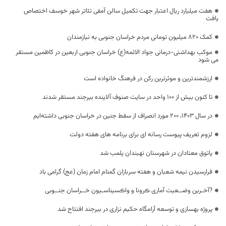
هفت میلیارد ریال اعتبار جهت تکمیل سالن آمفی تئاتر شهر خوسف اختصاص
یافت
کمک ۸۲۰ میلیون تومانی مردم خراسان جنوبی به نیازمندان
موکب بهداشتی-درمانی جواد الائمه(ع) خراسان جنوبی اربعین در کاظمین مستقر
می شود
ارزشمندترین و موثرترین رکن در فرهنگ خانواده است
تا کنون بیش از ۱۰۰ واحد در سایت صنوف آلاینده بیرجند مستقر شدند
در سال ۱۴۰۳، ۲۰۰ مورد انصراف از سقط جنین در خراسان جنوبی داشته‌ایم
لزوم تعریف پیوست رسانه ای برای برنامه های هفته دولت
پاتوق معتادان در شهرستان نهبندان پلمب شد
فرارسیدن نیمه شعبان و هفته سربازان گمنام امام زمان (عج) گرامی باد
?آخـرین وضــعیت آماری ڪرونا و واڪسیناسـیون خــراسان جنــوبی
پروژه بهسازی و توسعه آرامگاه حکیم‌ نزاری در بیرجند افتتاح شد