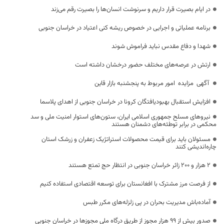
در ایام بصیرت قرار داریم و سرنوشت انسان‌ها را بصیرت رقم می‌زند
برنامه عملیاتی و اجرایی در خصوص ریشه کنی اعتیاد در خراسان جنوبی
شهدا و دفاع مقدس نباید فراموش شوند
ارتش در عرصه‌های مختلف حضور درخشان داشته است
آگهی مزایده امور مربوط به پنجشنبه بازار قاین
افزایش استقبال بهبودیافتگان کرونا در خراسان جنوبی از اهدای پلاسما
نیروهای مسلح جمهوری اسلامی ایران، ستون‌های استوار امنیت ملی و سد
محکمی در برابر توطئه‌های دشمنان هستند
مسئولان باید برای قیمت محصولات استراتژیک زعفران و زرشک استان
چاره‌اندیشی کنند
۲ هزار و ۲۰۰ زائر خراسان جنوبی در انتظار حج تمتع هستند
از فرصت مرز مشترک با افغانستان برای توسعه اقتصادی استفاده کنیم
آماده‌باش مدیریت بحران در پی زلزله‌های مکرر طبس
صدور بیش از ۹۹ هزار مجوز از طریق درگاه ملی مجوزها در خراسان جنوبی