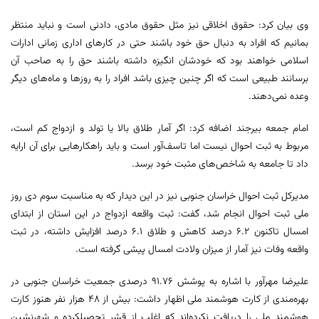
وی بیان کرد: حقوق اخلاقی نیز مثل حقوق مادی، دادنی است و نباید منتظر
بمانیم که افراد به دنبال حق خود باشند حتی در کارهای اداری زمانی ادارات
اسلامی خواهند بود که خودشان انگیزه داشته باشند حق را به صاحب آن
برسانند طبیعی است که اگر چنین چیزی باشد افراد را به روزها و ماه‌های دیگر
وعده نمی‌دهند.
امام جمعه بیرجند اضافه کرد: اگر آمار طلاق بالا یا تولد و ازدواج کم است،
مربوط به ثبت احوال نیست اما تاسف‌آور است و باید راهکارهایی برای آن ارایه
داد تا جامعه به شاخص‌های مثبت خود برسد.
مدیرکل ثبت احوال خراسان جنوبی نیز در این دیدار که به مناسبت سوم دی روز
ملی ثبت احوال انجام شد، گفت: ثبت واقعه ازدواج در این استان از ابتدای
امسال تاکنون ۶.۲ درصد کاهش و طلاق ۶.۱ درصد افزایش داشته، در ثبت
واقعه وفات نیز آمار از میزان ولادت امسال پیشی گرفته است.
علیرضا مهرآور با اشاره به پوشش ۹۱.۷۶ درصدی جمعیت خراسان جنوبی در
بهره‌مندی از کارت هوشمند ملی اظهار داشت: بیش از ۴۸ هزار نفر هنوز کارت
هوشمند ملی را دریافت نکرده‌اند که اغلب از قشر تحصیلکرده و شهرنشین