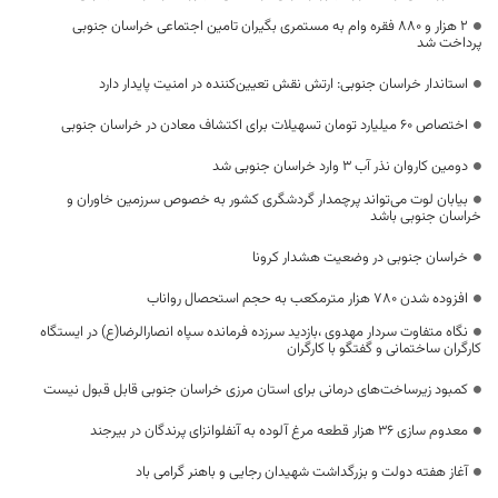
۲ هزار و ۸۸۰ فقره وام به مستمری بگیران تامین اجتماعی خراسان جنوبی
پرداخت شد
استاندار خراسان جنوبی: ارتش نقش تعیین‌کننده در امنیت پایدار دارد
اختصاص ۶۰ میلیارد تومان تسهیلات برای اکتشاف معادن در خراسان جنوبی
دومین کاروان نذر آب ۳ وارد خراسان جنوبی شد
بیابان لوت می‌تواند پرچمدار گردشگری کشور به خصوص سرزمین خاوران و
خراسان جنوبی باشد
خراسان جنوبی در وضعیت هشدار کرونا
افزوده شدن ۷۸۰ هزار مترمکعب به حجم استحصال رواناب
نگاه متفاوت سردار مهدوی ،بازدید سرزده فرمانده سپاه انصارالرضا(ع) در ایستگاه
کارگران ساختمانی و گفتگو با کارگران
کمبود زیرساخت‌های درمانی برای استان مرزی خراسان جنوبی قابل قبول نیست
معدوم سازی ۳۶ هزار قطعه مرغ آلوده به آنفلوانزای پرندگان در بیرجند
آغاز هفته دولت و بزرگداشت شهیدان رجایی و باهنر گرامی باد