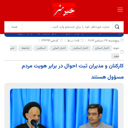
برگ نخست
نوشته‌ها
کارکنان و مدیران ثبت احوال در برابر هویت مردم مسؤول هستند
پنج‌شنبه 26 دسامبر 2019
1:05 ب.ظ
کدخبر:33314
حوزه:
اخبار استان
,
اخبار اسلایدر
,
اخبار اصلی
,
اسلایدر
,
جامعه
,
خبر
مهم
کارکنان و مدیران ثبت احوال در برابر هویت مردم
مسؤول هستند