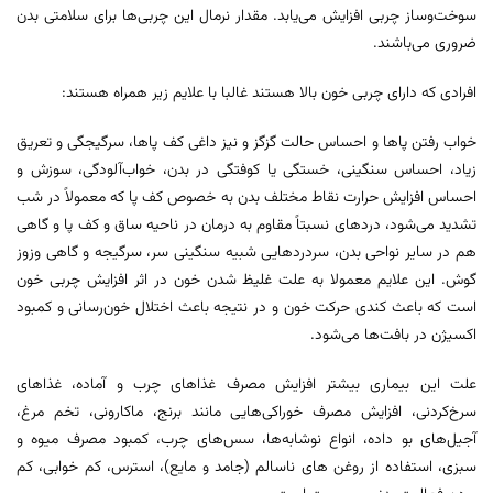
سوخت‌وساز چربی افزایش می‌یابد. مقدار نرمال این چربی‌ها برای سلامتی بدن
ضروری می‌باشند.
افرادی که دارای چربی خون بالا هستند غالبا با علایم زیر همراه هستند:
خواب رفتن پا‌ها و احساس حالت گزگز و نیز داغی کف پاها، سرگیجگی و تعریق
زیاد، احساس سنگینی، خستگی یا کوفتگی در بدن، خواب‌آلودگی، سوزش و
احساس افزایش حرارت نقاط مختلف بدن به خصوص کف پا که معمولاً در شب
تشدید می‌شود، دردهای نسبتاً مقاوم به درمان در ناحیه ساق و کف پا و گاهی
هم در سایر نواحی بدن، سردردهایی شبیه سنگینی سر، سرگیجه و گاهی وزوز
گوش. این علایم معمولا به علت غلیظ شدن خون در اثر افزایش چربی خون
است که باعث کندی حرکت خون و در نتیجه باعث اختلال خون‌رسانی و کمبود
اکسیژن در بافت‌ها می‌شود.
علت این بیماری بیشتر افزایش مصرف غذاهای چرب و آماده، غذاهای
سرخ‌کردنی، افزایش مصرف خوراکی‌هایی مانند برنج، ماکارونی، تخم مرغ،
آجیل‌های بو داده، انواع نوشابه‌ها، سس‌های چرب، کمبود مصرف میوه و
سبزی، استفاده از روغن های ناسالم (جامد و مایع)، استرس، کم خوابی، کم