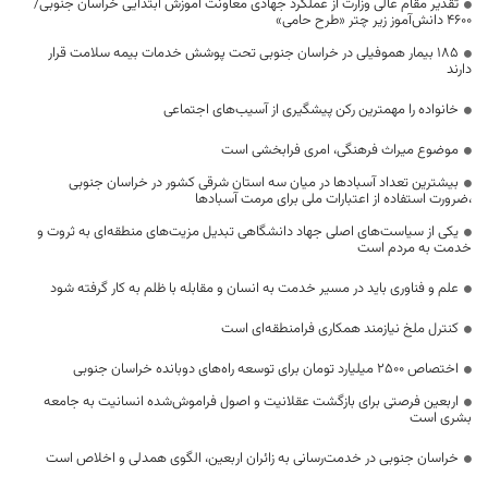
تقدیر مقام عالی وزارت از عملکرد جهادی معاونت آموزش ابتدایی خراسان جنوبی/
۴۶۰۰ دانش‌آموز زیر چتر «طرح حامی»
۱۸۵ بیمار هموفیلی در خراسان جنوبی تحت پوشش خدمات بیمه سلامت قرار
دارند
خانواده را مهمترین رکن پیشگیری از آسیب‌های اجتماعی
موضوع میراث فرهنگی، امری فرابخشی است
بیشترین تعداد آسبادها در میان سه استان شرقی کشور در خراسان جنوبی
،ضرورت استفاده از اعتبارات ملی برای مرمت آسبادها
یکی از سیاست‌های اصلی جهاد دانشگاهی تبدیل مزیت‌های منطقه‌ای به ثروت و
خدمت به مردم است
علم و فناوری باید در مسیر خدمت به انسان و مقابله با ظلم به کار گرفته شود
کنترل ملخ نیازمند همکاری فرامنطقه‌ای است
اختصاص 2500 میلیارد تومان برای توسعه راه‌های دوبانده خراسان جنوبی
اربعین فرصتی برای بازگشت عقلانیت و اصول فراموش‌شده انسانیت به جامعه
بشری است
خراسان جنوبی در خدمت‌رسانی به زائران اربعین، الگوی همدلی و اخلاص است