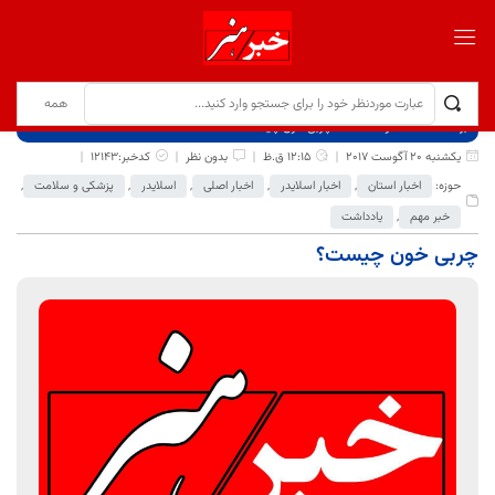
برگ نخست
نوشته‌ها
چربی خون چیست؟
یکشنبه 20 آگوست 2017
12:15 ق.ظ
بدون نظر
کدخبر:12143
حوزه:
اخبار استان
,
اخبار اسلایدر
,
اخبار اصلی
,
اسلایدر
,
پزشکی و سلامت
,
خبر مهم
,
یادداشت
چربی خون چیست؟