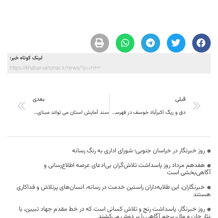
لینک کوتاه خبر:
https://khabarvahonar.ir/news/?p=12143
قبلی
بعدی
دق و ریگ اکبرآباد خوسف در فهرست میراث طبیعی- ملی ثبت شد
سند آمایش استان می تواند مبنای تصمیمات پایه ای توسعه ای استان قرار گیرد
روز خبرنگار در خراسان جنوبی؛ شورای اداری به رنگ رسانه
هفدهم مرداد روز پاسداشت تلاش‌گران بی‌ادعای عرصه اطلاع‌رسانی و
آگاهی‌بخشی است
خبرنگاران، این طلایه‌داران راستین خدمت در رسانه، انسان‌های پرتلاش و فداکاری
هستند
روز خبرنگار، پاسداشت رنج و تلاش کسانی است که در خط مقدم جهاد تبیین، با
نثار جان و مال، پرچم آگاهی را بر دوش می‌کشند