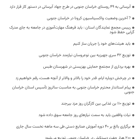
آبرسانی به ۴۹ روستای خراسان جنوبی در طرح جهاد آبرسانی در دستور کار قرار دارد
? آخرین وضعیت واکسیناسیون کرونا در خراسان جنوبی
رییس مجمع نمایندگان استان : باید فرهنگ مهارت‌آموزی در جامعه به جای مدرک
گرایی حفظ شود
باید هیئت‌های خود را جریان ساز کنیم
توزیع ۴۲ سری جهیزیه بین نوعروسان نیازمند خراسان جنوبی
بهره برداری از مجتمع حمایتی بهزیستی در شهرستان طبس
در چرخش دوباره ایام، قدر خود را بالاتر و والاتر از آنچه هست، رقم خواهیم زد
پیام استاندار محترم خراسان جنوبی به مناسبت سالروز تأسیس استان خراسان
جنوبی
توزیع 110 بن غذایی بین کارگران روز مزد بیرجند
نیات واقفین باید به سمت نیازهای روز جامعه سوق داده شود
برگزاری بالغ بر 40 دوره آموزش صنایع دستی طی سه ماهه نخست سال جاری
۲۰۰ هزار جفت دستکش در خراسان جنوبی توزیع می‌شود