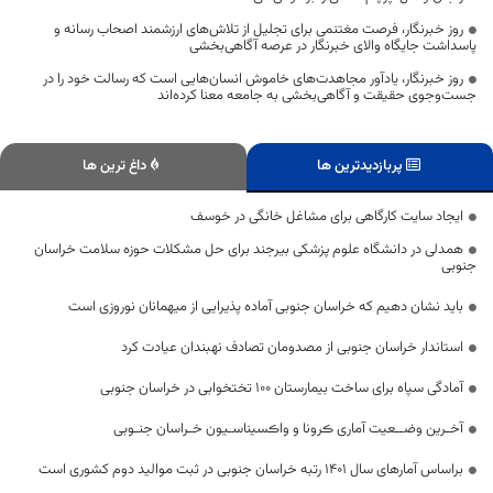
روز خبرنگار، فرصت مغتنمی برای تجلیل از تلاش‌های ارزشمند اصحاب رسانه و
پاسداشت جایگاه والای خبرنگار در عرصه آگاهی‌بخشی
روز خبرنگار، یادآور مجاهدت‌های خاموش انسان‌هایی است که رسالت خود را در
جست‌وجوی حقیقت و آگاهی‌بخشی به جامعه معنا کرده‌اند
پربازدیدترین ها
داغ ترین ها
ایجاد سایت کارگاهی برای مشاغل خانگی در خوسف
همدلی در دانشگاه علوم پزشکی بیرجند برای حل مشکلات حوزه سلامت خراسان
جنوبی
باید نشان دهیم که خراسان جنوبی آماده پذیرایی از میهمانان نوروزی است
استاندار خراسان جنوبی از مصدومان تصادف نهبندان عیادت کرد
آمادگی سپاه برای ساخت بیمارستان ۱۰۰ تختخوابی در خراسان جنوبی
آخـرین وضــعیت آماری ڪرونا و واڪسیناسـیون خـراسان جنـوبی
براساس آمارهای سال ۱۴۰۱ رتبه خراسان جنوبی در ثبت موالید دوم کشوری است