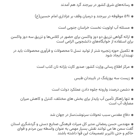
رسانه‌های شرق کشور در بیرجند گرد هم آمدند
۵۹۱ موقوفه در بیرجند و درمیان وقف بر عزاداری امام حسین(ع)
مسئله آب اولویت نخست خراسان جنوبی است
ارائه گواهی تزریق دو دوز واکسن برای حضور در کلاس‌ها و تزریق سه دوز واکسن
برای استفاده از خوابگاه‌های دانشجویی الزامی است
تکمیل حوزه زنجیره شتر از تولید نسل تا محصولات و فرآوری محصولات باید در
نهبندان ایجاد شود
مرکز اطلاع رسانی وزارت کشور: صدور کارت یارانه نان کذب است
زیست سه یوزپلنگ در نایبندان طبس
دشمن درصدد وارونه جلوه دادن عملکرد دولت است
تنها راهکار تأمین آب پایدار برای بخش های مختلف، کنترل و کاهش میزان
مصارف آب است
دفاع مقدس سبب تحولات سرنوشت‌ساز در جهان شد
مهندس حسن رمضانی مدیر کل میراث فرهنگی صنایع دستی و گردشگری استان
گفت سمن ها می توانند نقش بسیار مهمی به عنوان واسطه بین مردم و قوای
حاکم و حتی تاثیربر تصمیمات این قوا داشته باشند