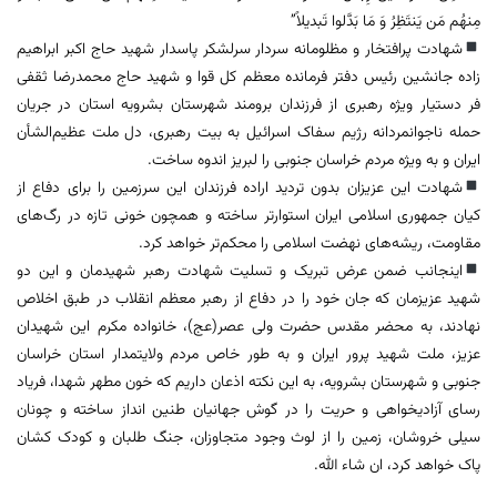
مِنهُم مَن یَنتَظِرُ وَ مَا بَدَّلوا تَبدیلاً”
شهادت پرافتخار و مظلومانه‌ سردار سرلشکر پاسدار شهید حاج اکبر ابراهیم‌
زاده جانشین رئیس دفتر فرمانده معظم کل قوا و شهید حاج محمدرضا ثقفی
فر دستیار ویژه رهبری از فرزندان برومند شهرستان بشرویه استان در جریان
حمله ‌ناجوانمردانه رژیم سفاک اسرائیل به بیت رهبری، دل ملت عظیم‌الشأن
ایران و به ویژه مردم خراسان جنوبی را لبریز اندوه ساخت.
شهادت این عزیزان بدون تردید اراده فرزندان این سرزمین را برای دفاع از
کیان جمهوری اسلامی ایران استوارتر ساخته و همچون خونی تازه در رگ‌های
مقاومت، ریشه‌های نهضت اسلامی را محکم‌تر خواهد کرد.
اینجانب ضمن عرض تبریک و تسلیت شهادت رهبر شهیدمان و این دو
شهید عزیزمان که جان خود را در دفاع از رهبر معظم انقلاب در طبق اخلاص
نهادند، به محضر مقدس حضرت ولی عصر(عج)، خانواده‌ مکرم این شهیدان
عزیز، ملت شهید پرور ایران و به طور خاص مردم ولایتمدار استان خراسان
جنوبی و شهرستان بشرویه، به این نکته اذعان داریم که خون‌ مطهر شهدا، فریاد
رسای آزادیخواهی و حریت را در گوش جهانیان طنین‌ انداز ساخته و چونان
سیلی خروشان، زمین را از لوث وجود متجاوزان، جنگ طلبان و کودک کشان
پاک خواهد کرد، ان شاء الله.