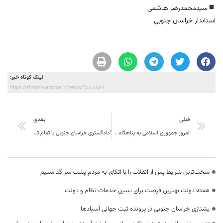
سیدمحمدرضا هاشمی
استاندار خراسان جنوبی
لینک کوتاه خبر:
https://khabarvahonar.ir/news/?p=111569
قبلی
بعدی
امروز جمهوری اسلامی به پناهگاه مستضعفان عالم تبدیل شده است
“دادگستری خراسان جنوبی با تمام توان در خدمت مردم است/ امور قضایی بدون وقفه ادامه می‌یابد”
سخت‌ترین شرایط پس از انقلاب را با اتکای به مردم پشت سر گذاشتیم
هفته دولت بهترین فرصت برای تبیین خدمات نظام و دولت
یشتازی خراسان جنوبی در پرونده ثبت جهانی آسبادها