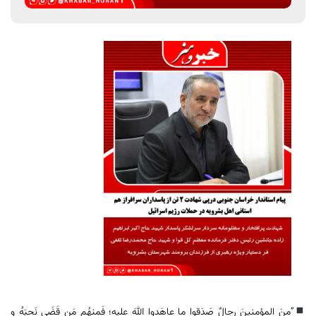
”مِنَ المؤمنینَ رِجالٌ صَدَقوا ما عاهَدوا اللهَ علیه؛ فَمِنهُم مَن قَضَی نَحبَهُ و