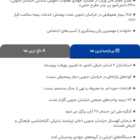
تقدیر مقام عالی وزارت از عملکرد جهادی معاونت آموزش ابتدایی خراسان جنوبی/
۴۶۰۰ دانش‌آموز زیر چتر «طرح حامی»
۱۸۵ بیمار هموفیلی در خراسان جنوبی تحت پوشش خدمات بیمه سلامت قرار
دارند
خانواده را مهمترین رکن پیشگیری از آسیب‌های اجتماعی
پربازدیدترین ها
داغ ترین ها
استانداران 2 استان شرقی کشور به کمپین بهرفت پیوستند
کودهای یارانه‌ای در خراسان جنوبی دچار پرمصرفی نیست
اقدامات حوزه امر به معروف و نهی از منکر منسجم نیست
۷۶ درصد واحدهای صنعتی خراسان جنوبی گازدار شدند
کنگره ملی ابن حسام ۲۸ آبان برگزار می شود
درختان کهنسال خراسان جنوبی ذخایر ارزشمند ژنتیکی، گیاه‌شناسی، فرهنگی و
تاریخی هستند
دستگاه‌های اجرایی از گروه‌های جهادی پشتیبانی کنند