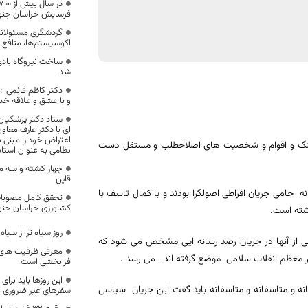
فرسایش خراسان جنوب
گردشگری مسئولانه م
اکوسیستم‌ها، منافع 
شد
دکتر کاظم قائمی : 
و با عشق و علاقه خد
ستاد دکتر پزشکیان
ای با دکتر عارف معا
اعتراض خود را مبنی 
رهنگ و اقوام و شخصیت های اصلاحطلب و مستقل دست
نظامی به عنوان استان
چهار کشته و سه م
قاین
حامی جریان افراطی اصولگرا بودند و با کمال تاسف با
تحقق کامل مصوبات
کشاورزی خراسان جنو
اشته است.
روز سیاه تر از سیاه
یی از آنها در جریان رصد رسانه ایی مشخص می شود که
معرفی ظرفیت های
بر معظم انقلاب سلامی موضع گرفته اند می رسد .
فرابخشی است
این روزها باید برا
فته هست و متاسفانه و متاسفانه و متاسفانه باید گفت این جریان سیاسی
سفرهای غیر ضروری خو