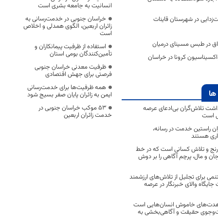
انسانیت به جامعه بشری است
خراسان جنوبی در خدمت‌رسانی به
یت‌زدایی در شهرستان قاینات
زائران اربعین، الگوی همدلی و اخلاص
است
استفاده از ظرفیت پیمانکاران و
تأمین‌کنندگان بومی استان
کسیناسیون کرونا در خراسان
ظرفیت معدنی خراسان جنوبی
فرصتی برای جهش اقتصادی
همه ظرفیت‌ها برای خدمت‌رسانی
ها
ایمن به زائران پایان صفر بسیج شود
53 موکب خراسان جنوبی در
اشت تلاش‌گران بی‌ادعای عرصه
خدمت زائران اربعین
ی است
اران راستین خدمت در رسانه،
اری هستند
 رنج و تلاش کسانی است که در خط
 جان و مال، پرچم آگاهی را بر دوش
نمی برای تجلیل از تلاش‌های ارزشمند
ایگاه والای خبرنگار در عرصه
مجاهدت‌های خاموش انسان‌هایی است
ت‌وجوی حقیقت و آگاهی‌بخشی به