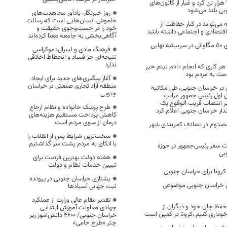
در سال بیش از ۷۰۰ هزار تن گرد و غبار از کانون‌های
ی بلند می‌شود
روز خبرنگار، یادآور مجاهدت‌های
خاموش انسان‌هایی است که رسالت
ی‌تواند در کنار حفاظت از
خود را در جست‌وجوی حقیقت و
اقتصادی و اجتماعی داشته باشد
آگاهی‌بخشی به جامعه معنا کرده‌اند
ساخت نیروگاه بادی 50 مگاواتی در سربیشه نهایی
فرهنگ مادی و لیبرال‌دموکراسی
نتیجه‌ای جز فساد و انحطاط اخلاقی
ندارد
هر کاری که انجام دادم نیتم خیر
مت به مردم بود
آغاز پیگیری‌های جدید برای ایجاد
منطقه آزاد تجاری صنعتی در خراسان
 در خراسان جنوبی، طی مکاتبه
جنوبی
ون اول رئیس جمهور مراتب
بر انتصاب قریب الوقوع یک
طرح پزشک خانواده و نظام ارجاع
دار خراسان جنوبی اعلام کرد
کاهش پرداخت مستقیم هزینه‌های
درمان از سوی مردم است
صدوم در تصادف کمربندی شهر
سخت‌ترین شرایط پس از انقلاب را
با اتکای به مردم پشت سر گذاشتیم
 سفر رئیس‌جمهور در حوزه
بی
هفته دولت بهترین فرصت برای
تبیین خدمات نظام و دولت
 کرونا برای خراسان جنوبی
یشتازی خراسان جنوبی در پرونده
 خراسان جنوبی موضوعی
ثبت جهانی آسبادها
تقدیر مقام عالی وزارت از عملکرد
ی حفظ جان خود و دیگران از
جهادی معاونت آموزش ابتدایی
داری کنیم ،کرونا در کمین است
خراسان جنوبی/ ۴۶۰۰ دانش‌آموز زیر
چتر «طرح حامی»