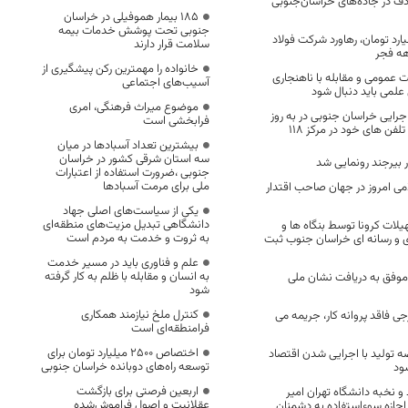
ه تصادف در جاده‌های خراسان‌جنوبی
۱۸۵ بیمار هموفیلی در خراسان
جنوبی تحت پوشش خدمات بیمه
زار میلیارد تومان، رهاورد شرکت فولاد
سلامت قرار دارند
هه فجر
خانواده را مهمترین رکن پیشگیری از
ت عمومی و مقابله با ناهنجاری
آسیب‌های اجتماعی
لمی باید دنبال شود
موضوع میراث فرهنگی، امری
جرایی خراسان جنوبی در به روز
فرابخشی است
لفن های خود در مرکز ۱۱۸
بیشترین تعداد آسبادها در میان
سه استان شرقی کشور در خراسان
در بیرجند رونمایی شد
جنوبی ،ضرورت استفاده از اعتبارات
ملی برای مرمت آسبادها
ی امروز در جهان صاحب اقتدار
یکی از سیاست‌های اصلی جهاد
دانشگاهی تبدیل مزیت‌های منطقه‌ای
هیلات کرونا توسط بنگاه ها و
به ثروت و خدمت به مردم است
 و رسانه ای خراسان جنوب ثبت
علم و فناوری باید در مسیر خدمت
به انسان و مقابله با ظلم به کار گرفته
موفق به دریافت نشان ملی
شود
کنترل ملخ نیازمند همکاری
رجی فاقد پروانه کار، جریمه می‌
فرامنطقه‌ای است
اختصاص 2500 میلیارد تومان برای
 تولید با اجرایی شدن اقتصاد
توسعه راه‌های دوبانده خراسان جنوبی
ود
اربعین فرصتی برای بازگشت
و نخبه دانشگاه تهران امیر
عقلانیت و اصول فراموش‌شده
اجازه سوءاستفاده به دشمنان