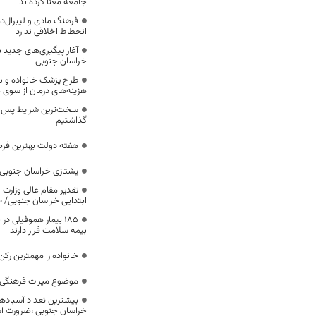
جامعه معنا کرده‌اند
فرهنگ مادی و لیبرال‌د
انحطاط اخلاقی ندارد
آغاز پیگیری‌های جدید ب
خراسان جنوبی
طرح پزشک خانواده و 
هزینه‌های درمان از سوی
سخت‌ترین شرایط پس از 
گذاشتیم
هفته دولت بهترین فرص
یشتازی خراسان جنوبی د
تقدیر مقام عالی وزارت
ابتدایی خراسان جنوبی/ ۴۶۰۰ دانش‌آموز زیر چتر «طرح حامی»
۱۸۵ بیمار هموفیلی
بیمه سلامت قرار دارند
خانواده را مهمترین رک
موضوع میراث فرهنگی،
بیشترین تعداد آسبادها
خراسان جنوبی ،ضرورت است