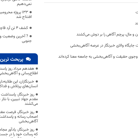
نمی‌دهیم
ت
۱۳۳ پروژه محروم
افتتاح شد
د
کشف 4 تن آرد قاچاق در طبس مسینای درمیان
ن و مال، پرچم آگاهی را بر دوش می‌کشند
? آخرین وضعیت وا
جنوبی
 جایگاه والای خبرنگار در عرصه آگاهی‌بخشی
وجوی حقیقت و آگاهی‌بخشی به جامعه معنا کرده‌اند
پربحث ترین 
هفدهم مرداد روز پاسد
اطلاع‌رسانی و آگاهی‌بخش
خبرنگاران، این طلایه‌د
انسان‌های پرتلاش و فداک
روز خبرنگار، پاسداشت
مقدم جهاد تبیین، با نثار
می‌کشند
روز خبرنگار، فرصت مغت
اصحاب رسانه و پاسداشت ج
آگاهی‌بخشی
روز خبرنگار، یادآور 
که رسالت خود را در جس