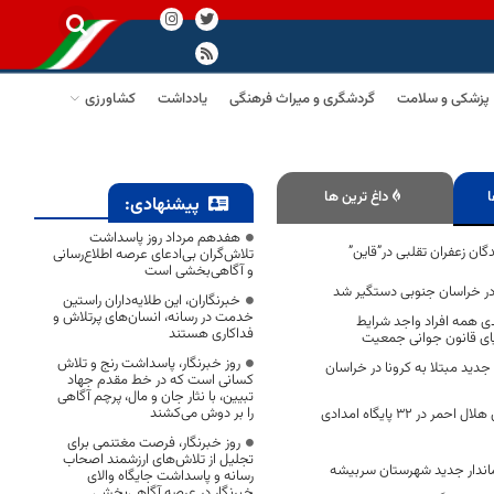
پزشکی و سلامت
گردشگری و میراث فرهنگی
یادداشت
کشاورزی
ا
داغ ترین ها
پیشنهادی:
هفدهم مرداد روز پاسداشت
ان زعفران تقلبی در”قاین”
تلاش‌گران بی‌ادعای عرصه اطلاع‌رسانی
و آگاهی‌بخشی است
در خراسان جنوبی دستگیر شد
خبرنگاران، این طلایه‌داران راستین
خدمت در رسانه، انسان‌های پرتلاش و
دی همه افراد واجد شرایط
فداکاری هستند
یای قانون جوانی جمعیت
روز خبرنگار، پاسداشت رنج و تلاش
 ۲۱۲ بیمار جدید مبتلا به کرونا در خراسان
کسانی است که در خط مقدم جهاد
تبیین، با نثار جان و مال، پرچم آگاهی
را بر دوش می‌کشند
آماده باش نیرو‌های هلال احمر در ۳۲ پایگاه امدادی
روز خبرنگار، فرصت مغتنمی برای
تجلیل از تلاش‌های ارزشمند اصحاب
ندار جدید شهرستان سربیشه
رسانه و پاسداشت جایگاه والای
خبرنگار در عرصه آگاهی‌بخشی