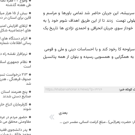
وقوع 32 فقر
طی هفته گذشته
ربیشه، این جریان حاضر شد تمامی باورها و مراسم و
بیش از ۱۵ ه
قاین برای استان در د
لولی تهمت زدند تا از این طریق اهداف شوم خود را به
ارتقای افزایش امنی
خوداز سوی جریان انحرافی و احمدی نژادی ها تاریخ یک
های اجتماعیبه شکل ع
الزام دستگاه های ا
رسانی اطلاعات شماره ت
 سرلوحه کا رخود کند و با احساسات دینی و ملی و قومی
نرم‌افزار نقشه راه 
ن به همگرایی و همسویی رسیده و بتوان از همه پتانسیل
نظام جمهوری اسلام
است
213 درخواست تس
صنوف فرهنگی ، هنری
شد
 کوتاه خبر:
https://khabarvahonar.ir/news/?p=14276
پنج هنرمند استان 
صنایع دستی شدند
کارفرمایان اتباع خا
شوند
بعدی
حضور مردم در عرصه
مقاومتی محقق می ش
معاون استاندار: حضرت زهرا(س) ، مبلغ کرامت انسانی، مفسر دین و مفسر اسلام بودند
پدر دانشجوی فقید 
محمد خالقی درمیان، 