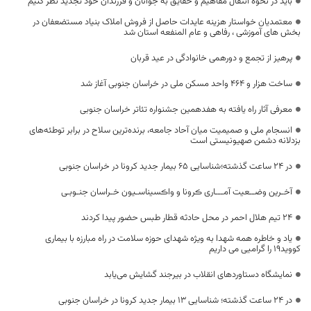
باید در نحوه انتقال مفاهیم و حقایق به جوانان و فرزندان خود تجدید نظر کنیم
معتمدیان خواستار هزینه عایدات حاصل از فروش املاک بنیاد مستضعفان در
بخش های آموزشی ، رفاهی و عام المنفعه استان شد
پرهیز از تجمع و دورهمی خانوادگی در عید قربان
ساخت هزار و ۴۶۴ واحد مسکن ملی در خراسان جنوبی آغاز شد
معرفی آثار راه‌ یافته به هفدهمین جشنواره تئاتر خراسان جنوبی
انسجام ملی و صمیمیت میان آحاد جامعه، برنده‌ترین سلاح در برابر توطئه‌های
بزدلانه دشمن صهیونیستی است
در 24 ساعت گذشته؛شناسایی 65 بیمار جدید کرونا در خراسان جنوبی
آخـرین وضــعیت آمـــاری ڪرونا و واڪسیناسـیون خـراسان جنـوبـی
24 تیم هلال احمر در محل حادثه قطار طبس حضور پیدا کردند
یاد و خاطره همه شهدا به ویژه شهدای حوزه سلامت در راه مبارزه با بیماری
کووید19 را گرامیی می داریم
نمایشگاه دستاوردهای انقلاب در بیرجند گشایش می‌یابد
در 24 ساعت گذشته؛ شناسایی 13 بیمار جدید کرونا در خراسان جنوبی