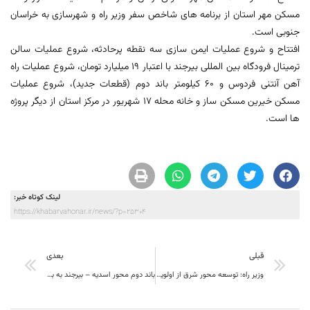
مسکن مهر استان از برنامه های شاخص سفر وزیر راه و شهرسازی به خراسان
جنوبی است.
افتتاح و شروع عملیات ایمن سازی سه نقطه پرحادثه، شروع عملیات سالن
ترمینال فرودگاه بین المللی بیرجند با اعتبار 19 میلیارد تومان، شروع عملیات راه
آهن آنتنی فردوس و 60 کیلومتر باند دوم (قطعات جدید)، شروع عملیات
مسکن خیرین مسکن ساز و خانه محله 17 شهریور در مرکز استان از دیگر پروژه
ها است.
لینک کوتاه خبر:
https://khabarvahonar.ir/news/?p=25304
قبلی
بعدی
وزیر راه: توسعه محور شرق از اولویت های راهبردی کشور است
باند دوم محور اسدیه – بیرجند به بهره برداری رسید