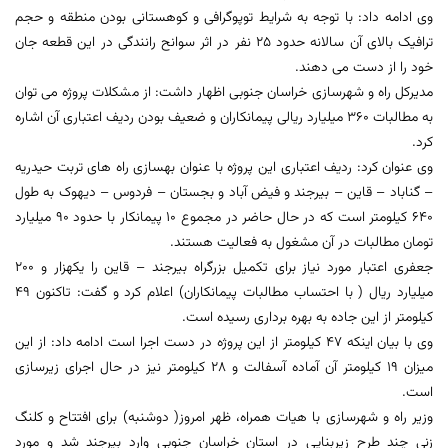
وی ادامه داد: با توجه به شرایط توپوگرافی و کوهستانی بودن منطقه و حجم
ترافیک بالای آن سالانه حدود 25 نفر در اثر سوانح رانندگی در این قطعه جان
خود را از دست می دهند.
مدیرکل راه و شهرسازی خراسان جنوبی اظهار داشت: از مشکلات پروژه می توان
به مطالبات 360 میلیارد ریالی پیمانکاران و ضعیف بودن ردیف اعتباری آن اشاره
کرد.
وی عنوان کرد: ردیف اعتباری این پروژه با عنوان بهسازی راه های تربت حیدریه
– گناباد – قاین – بیرجند و فیض آباد و بجستان – فردوس – دیهوک به طول
640 کیلومتر است که در حال حاضر در مجموع 10 پیمانکار با حدود 90 میلیارد
تومان مطالبات در آن مشغول به فعالیت هستند.
جعفری اعتبار مورد نیاز برای تکمیل بزرگراه بیرجند – قاین را یکهزار و 200
میلیارد ریال ( با احتساب مطالبات پیمانکاران) اعلام کرد و گفت: تاکنون 49
کیلومتر از این جاده به بهره برداری رسیده است.
وی با بیان اینکه 47 کیلومتر از این پروژه در دست اجرا است ادامه داد: از این
میزان 19 کیلومتر آن آماده آسفالت و 28 کیلومتر نیز در حال اجرای زیرسازی
است.
وزیر راه و شهرسازی با هیات همراه، ظهر امروز( دوشنبه) برای افتتاح و کلنگ
زنی چند طرح زیربنایی در استان خراسان جنوبی وارد بیرجند شد و مورد