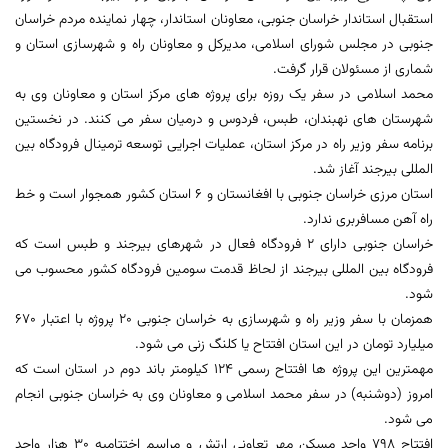
استقبال استاندار خراسان جنوبی، معاونان استاندار، چهار نماینده مردم خراسان
جنوبی در مجلس شورای اسلامی، مدیرکل و معاونان راه و شهرسازی استان و
شماری از مسئولان قرار گرفت.
محمد اسلامی در سفر یک روزه برای پروژه های مرکز استان و معاونان وی به
شهرستان های نهبندان، طبس، فردوس و درمیان سفر می کنند. در نخستین
برنامه سفر وزیر راه در مرکز استان، عملیات اجرایی توسعه ترمینال فرودگاه بین
المللی بیرجند آغاز شد.
استان مرزی خراسان جنوبی با افغانستان و 6 استان کشور همجوار است و خط
راه آهن مسافربری ندارد.
خراسان جنوبی دارای 2 فرودگاه فعال در شهرهای بیرجند و طبس است که
فرودگاه بین المللی بیرجند از لحاظ قدمت سومین فرودگاه کشور محسوب می
شود.
همزمان با سفر وزیر راه و شهرسازی به خراسان جنوبی 20 پروژه با اعتبار 670
میلیارد تومان در این استان افتتاح یا کلنگ زنی می شود.
مهمترین این پروژه ها افتتاح رسمی 124 کیلومتر باند دوم در استان است که
امروز (دوشنبه) در سفر محمد اسلامی و معاونان وی به خراسان جنوبی انجام
می شود.
افتتاح 798 واحد مسکن مهر تعاونی ارتش و مراسم اختتامیه 30 هزار واحد