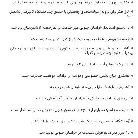
۱۸۶ میلیون دلار صادارت خراسان جنوبی با رشد 98 درصدی نسبت به سال قبل
اتاق فکر برای ترویج سیاست‌های جمعیتی با حضور چند دستگاه تاثیرگذار تشکیل
شود
به دستور استاندار خراسان جنوبی میز خدمت در نمازجمعه ۱۱ شهرستان برپا شد
6 باشگاه ورزشی متخلف در وضعیت قرمز کرونا در بیرجند پلمب شد
گاهی برخورد های برخی مدیران خراسان جنوبی درمواجهه با مسایل سریال خیالی
برره را از جلوی چشمان می گذراند
اعتبارات کاهش آسیب اجتماعی 2 برابر شد
همکاری میان بخش خصوصی و دولت، از الزامات موفقیت صادرات است
گشایش نمایشگاه طراحی پوستر طوفان شن در بیرجند
نیروهای امدادی و عملیاتی در خراسان جنوبی آماده‌باش هستند
نماینده مجلس: بسیاری از طرح‌های خراسان جنوبی مدیون تلاش استاندار است
آزمایشگاه تخصصی دامپزشکی شرق کشور نیازمند ۴۰ میلیارد اعتبار
۹۵ هزار متر مربع فرش دستباف در خراسان جنوبی تولید شد