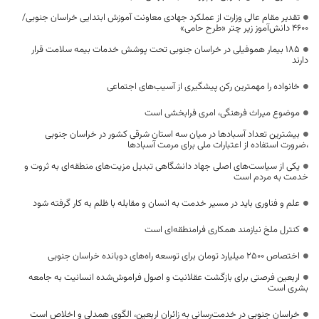
تقدیر مقام عالی وزارت از عملکرد جهادی معاونت آموزش ابتدایی خراسان جنوبی/
۴۶۰۰ دانش‌آموز زیر چتر «طرح حامی»
۱۸۵ بیمار هموفیلی در خراسان جنوبی تحت پوشش خدمات بیمه سلامت قرار
دارند
خانواده را مهمترین رکن پیشگیری از آسیب‌های اجتماعی
موضوع میراث فرهنگی، امری فرابخشی است
بیشترین تعداد آسبادها در میان سه استان شرقی کشور در خراسان جنوبی
،ضرورت استفاده از اعتبارات ملی برای مرمت آسبادها
یکی از سیاست‌های اصلی جهاد دانشگاهی تبدیل مزیت‌های منطقه‌ای به ثروت و
خدمت به مردم است
علم و فناوری باید در مسیر خدمت به انسان و مقابله با ظلم به کار گرفته شود
کنترل ملخ نیازمند همکاری فرامنطقه‌ای است
اختصاص 2500 میلیارد تومان برای توسعه راه‌های دوبانده خراسان جنوبی
اربعین فرصتی برای بازگشت عقلانیت و اصول فراموش‌شده انسانیت به جامعه
بشری است
خراسان جنوبی در خدمت‌رسانی به زائران اربعین، الگوی همدلی و اخلاص است