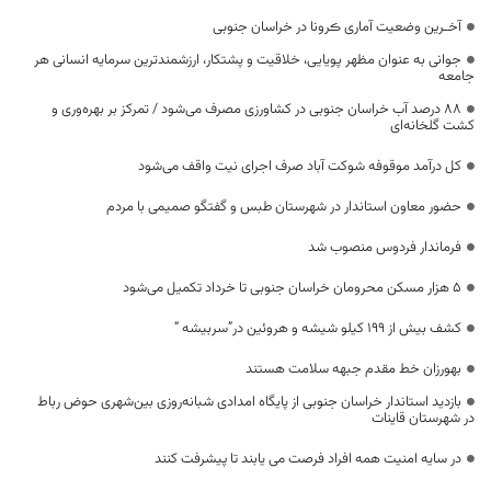
آخـرین وضعیت آماری ڪرونا در خراسان جنوبی
جوانی به عنوان مظهر پویایی، خلاقیت و پشتکار، ارزشمندترین سرمایه انسانی هر
جامعه
۸۸ درصد آب خراسان جنوبی در کشاورزی مصرف می‌شود / تمرکز بر بهره‌وری و
کشت گلخانه‌ای
کل درآمد موقوفه شوکت آباد صرف اجرای نیت واقف می‌شود
حضور معاون استاندار در شهرستان طبس و گفتگو صمیمی با مردم
فرماندار فردوس منصوب شد
۵ هزار مسکن محرومان خراسان جنوبی تا خرداد تکمیل می‌شود
کشف بیش از 199 کيلو شیشه و هروئین در”سربیشه “
بهورزان خط مقدم جبهه سلامت هستند
بازدید استاندار خراسان جنوبی از پایگاه امدادی شبانه‌روزی بین‌شهری حوض رباط
در شهرستان قاینات
در سایه امنیت همه افراد فرصت می یابند تا پیشرفت کنند