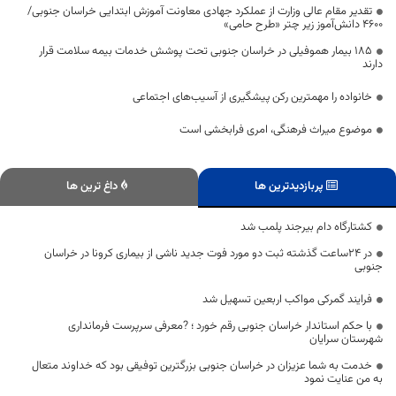
تقدیر مقام عالی وزارت از عملکرد جهادی معاونت آموزش ابتدایی خراسان جنوبی/
۴۶۰۰ دانش‌آموز زیر چتر «طرح حامی»
۱۸۵ بیمار هموفیلی در خراسان جنوبی تحت پوشش خدمات بیمه سلامت قرار
دارند
خانواده را مهمترین رکن پیشگیری از آسیب‌های اجتماعی
موضوع میراث فرهنگی، امری فرابخشی است
پربازدیدترین ها
داغ ترین ها
کشتارگاه دام بیرجند پلمب شد
در ۲۴ساعت گذشته ثبت دو مورد فوت جدید ناشی از بیماری کرونا در خراسان
جنوبی
فرایند گمرکی مواکب اربعین تسهیل شد
با حکم استاندار خراسان جنوبی رقم خورد ؛ ?معرفی سرپرست فرمانداری
شهرستان سرایان
خدمت به شما عزیزان در خراسان جنوبی بزرگترین توفیقی بود که خداوند متعال
به من عنایت نمود