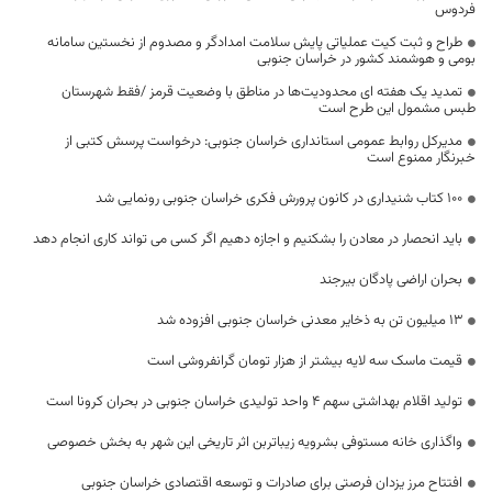
فردوس
طراح و ثبت کیت عملیاتی پایش سلامت امدادگر و مصدوم از نخستین سامانه
بومی و هوشمند کشور در خراسان جنوبی
تمدید یک هفته ای محدودیت‌ها در مناطق با وضعیت قرمز /فقط شهرستان
طبس مشمول این طرح است
مدیرکل روابط عمومی استانداری خراسان جنوبی: درخواست پرسش کتبی از
خبرنگار ممنوع است
۱۰۰ کتاب شنیداری در کانون پرورش فکری خراسان جنوبی رونمایی شد
باید انحصار در معادن را بشکنیم و اجازه دهیم اگر کسی می تواند کاری انجام دهد
بحران اراضی پادگان بیرجند
۱۳ میلیون تن به ذخایر معدنی خراسان جنوبی افزوده شد
قیمت ماسک سه لایه بیشتر از هزار تومان گرانفروشی است
تولید اقلام بهداشتی سهم ۴ واحد تولیدی خراسان جنوبی در بحران کرونا است
واگذاری خانه مستوفی بشرویه زیباتربن اثر تاریخی این شهر به بخش خصوصی
افتتاح مرز یزدان فرصتی برای صادرات و توسعه اقتصادی خراسان جنوبی