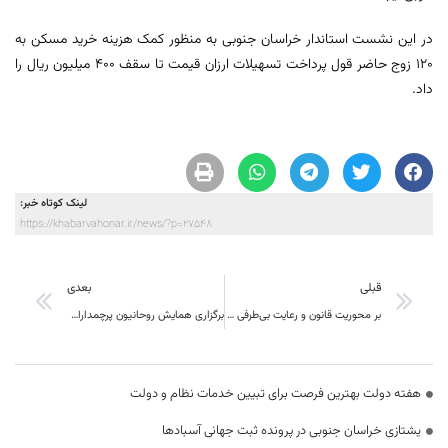
در این نشست استاندار خراسان جنوبی به منظور کمک هزینه خرید مسکن به
۱۲۰ زوج حاضر قول پرداخت تسهیلات ارزان قیمت تا سقف ۴۰۰ میلیون ریال را
داد.
لینک کوتاه خبر:
https://khabarvahonar.ir/news/?p=27548
قبلی
بعدی
بر محوریت قانون و رعایت بی‌طرفی زمینه حضور و مشارکت حداکثری مردم در انتخابات فراهم شود
برگزاری همایش روحانیون پرچمداران انقلاب اسلامی و دفاع مقدس
هفته دولت بهترین فرصت برای تبیین خدمات نظام و دولت
یشتازی خراسان جنوبی در پرونده ثبت جهانی آسبادها