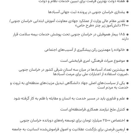
هفته دولت بهترین فرصت برای تبیین خدمات نظام و دولت
یشتازی خراسان جنوبی در پرونده ثبت جهانی آسبادها
تقدیر مقام عالی وزارت از عملکرد جهادی معاونت آموزش ابتدایی خراسان جنوبی/
۴۶۰۰ دانش‌آموز زیر چتر «طرح حامی»
۱۸۵ بیمار هموفیلی در خراسان جنوبی تحت پوشش خدمات بیمه سلامت قرار
دارند
خانواده را مهمترین رکن پیشگیری از آسیب‌های اجتماعی
موضوع میراث فرهنگی، امری فرابخشی است
بیشترین تعداد آسبادها در میان سه استان شرقی کشور در خراسان جنوبی
،ضرورت استفاده از اعتبارات ملی برای مرمت آسبادها
یکی از سیاست‌های اصلی جهاد دانشگاهی تبدیل مزیت‌های منطقه‌ای به ثروت و
خدمت به مردم است
علم و فناوری باید در مسیر خدمت به انسان و مقابله با ظلم به کار گرفته شود
کنترل ملخ نیازمند همکاری فرامنطقه‌ای است
اختصاص 2500 میلیارد تومان برای توسعه راه‌های دوبانده خراسان جنوبی
اربعین فرصتی برای بازگشت عقلانیت و اصول فراموش‌شده انسانیت به جامعه