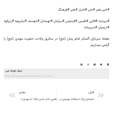
#خبر_هنر #خبر #اخبار #هنر #فرهنگ
#بیرجند #قاین #طبس #فردوس #سرایان #نهبندان #خوسف #بشرویه #زیرکوه
#درمیان #سربیشه
هفته سربازان گمنام امام زمان (عج) در سالروز ولادت حضرت مهدی (عج) را
گرامی میداریم
لینک کوتاه خبر:
https://khabarvahonar.ir/news/?p=69566
قبلی
بعدی
اجتماع بزرگ استغاثه مهدوی در آخرین جمعه قرن برگزار میشود/ جای خالی شهرداری در جلسات مربوط به اعیاد شعبان
طنین انداز شدن بانگ “یا مهدی ادرکنی” ساعت 21 شب نیمـه شعبان در اقصی نقاط استان