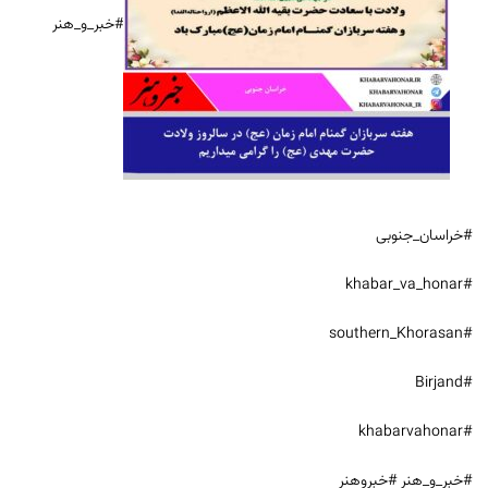
#خبر_و_هنر
#خراسان_جنوبی
#khabar_va_honar
#southern_Khorasan
#Birjand
#khabarvahonar
#خبر_و_هنر #خبروهنر