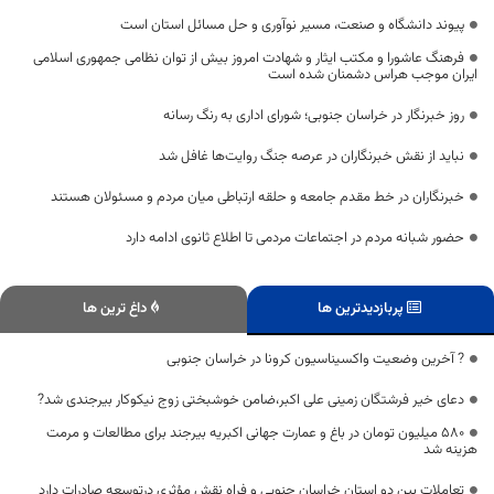
پیوند دانشگاه و صنعت، مسیر نوآوری و حل مسائل استان است
فرهنگ عاشورا و مکتب ایثار و شهادت امروز بیش از توان نظامی جمهوری اسلامی
ایران موجب هراس دشمنان شده است
روز خبرنگار در خراسان جنوبی؛ شورای اداری به رنگ رسانه
نباید از نقش خبرنگاران در عرصه جنگ روایت‌ها غافل شد
خبرنگاران در خط مقدم جامعه و حلقه ارتباطی میان مردم و مسئولان هستند
حضور شبانه مردم در اجتماعات مردمی تا اطلاع ثانوی ادامه دارد
پربازدیدترین ها
داغ ترین ها
? آخرین وضعیت واکسیناسیون کرونا در خراسان جنوبی
دعای خیر فرشتگان زمینی علی اکبر،ضامن خوشبختی زوج نیکوکار بیرجندی شد?
۵۸۰ میلیون تومان در باغ و عمارت جهانی اکبریه بیرجند برای مطالعات و مرمت
هزینه شد
تعاملات بین دو استان خراسان جنوبی و فراه نقش مؤثری درتوسعه صادرات دارد