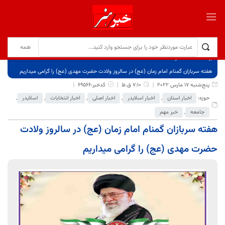
برگ نخست
نوشته‌ها
هفته سربازان گمنام امام زمان (عج) در سالروز ولادت حضرت مهدی (عج) را گرامی میداریم
پنج‌شنبه 17 مارس 2022
7:10 ق.ظ
کدخبر:69566
حوزه:
اخبار استان
,
اخبار اسلایدر
,
اخبار اصلی
,
اخبار انتخابات
,
اسلایدر
,
جامعه
,
خبر مهم
هفته سربازان گمنام امام زمان (عج) در سالروز ولادت
حضرت مهدی (عج) را گرامی میداریم