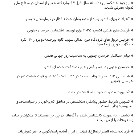
باوجود خشکسالی 20ساله سال قبل ۱۴ تولیدکننده برتر از استان در سطح ملی
نمونه معرفی شدند
?عیادت وزرای کشور و راه از مصدومان حادثه قطار در بیمارستان طبس
فرصت‌های طلایی اکسپو 2025 برای توسعه اقتصادی خراسان جنوبی
افزایش پرواز های فرودگاه بین المللی شهید کاوه بیرجند/دو پرواز 140 نفره
جایگزین دو پرواز 40 نفره
پیام استاندار خراسان جنوبی به مناسبت روز جهانی قدس
خراسان جنوبی در صدر فوتی های تصادفات جاده ای کشور
شناسایی ۲۱۳ بیمار کرونایی جدید در ۲۴ ساعت گذشته و فوت هشت نفر در
خراسان جنوبی
?ضرورت مدیریت خود و اطلاعات در خانه
تسهیل شرایط حضور پزشکان متخصص در مناطق کم‌برخوردار از سیاست‌های
محرومیت‌زدایی است
دشمنان به صورت کارشناسی شده و آگاهانه در پی این هستند تا منکرات را پیاده
و معروفات را از بین ببرند
فرمانده سپاه انصارالرضا(ع): فرزندان ایران آماده پاسخگویی به هر تعرض‌اند