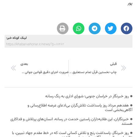
پور
لینک کوتاه خبر:
https://khabarvahonar.ir/news/?p=111462
قبلی
بعدی
چاپ نخستین قرآن تمام نستعلیق به سبک عثمان‌طه به قلم کاتب بیرجندی
ضرورت اجرای دقیق قوانین جوانی جمعیت و حمایت شغلی
روز خبرنگار در خراسان جنوبی؛ شورای اداری به رنگ رسانه
هفدهم مرداد روز پاسداشت تلاش‌گران بی‌ادعای عرصه اطلاع‌رسانی و
آگاهی‌بخشی است
خبرنگاران، این طلایه‌داران راستین خدمت در رسانه، انسان‌های پرتلاش و فداکاری
هستند
روز خبرنگار، پاسداشت رنج و تلاش کسانی است که در خط مقدم جهاد تبیین، با