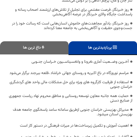
نثار جان و مال، پرچم آگاهی را بر دوش می‌کشند
روز خبرنگار، فرصت مغتنمی برای تجلیل از تلاش‌های ارزشمند اصحاب رسانه و
پاسداشت جایگاه والای خبرنگار در عرصه آگاهی‌بخشی
روز خبرنگار، یادآور مجاهدت‌های خاموش انسان‌هایی است که رسالت خود را در
جست‌وجوی حقیقت و آگاهی‌بخشی به جامعه معنا کرده‌اند
پربازدیدترین ها
داغ ترین ها
آخـرین وضــعیت آماری ڪرونا و واڪسیناسـیون خـراسان جنـوبی
مراسم نوروزگاه در باغ اکبریه و روستای جهانی خراشاد ،قلعه بیرجند برگزار می‌شود
استفاده از ظرفیت کارگروه های ویژه برای حل مشکلات مالی واحد های گردشگری
خراسان جنوبی
حمایت همه جانبه معاون توسعه روستایی و مناطق محروم نهاد ریاست جمهوری
از صنایع دستی
مدیرکل بهزیستی خراسان جنوبی ازطریق سامانه سامد پاسخگوی جامعه هدف
بهزیستی استان میشود.
اهمیت آموزش و تکمیل زیرساخت‌ها در میراث فرهنگی در دستور کار است
?افزایش تعداد شهرستان های پر خطر و خیلی پر خطر در خراسان جنوبی؛