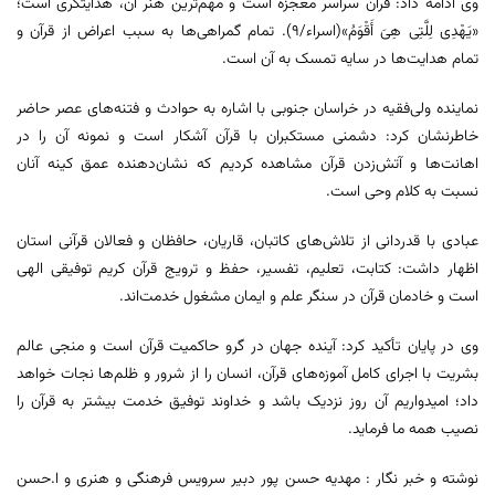
وی ادامه داد: قرآن سراسر معجزه است و مهم‌ترین هنر آن، هدایتگری است؛
«یَهْدِی لِلَّتِی هِیَ أَقْوَمُ»(اسراء/9). تمام گمراهی‌ها به سبب اعراض از قرآن و
تمام هدایت‌ها در سایه تمسک به آن است.
نماینده ولی‌فقیه در خراسان جنوبی با اشاره به حوادث و فتنه‌های عصر حاضر
خاطرنشان کرد: دشمنی مستکبران با قرآن آشکار است و نمونه آن را در
اهانت‌ها و آتش‌زدن قرآن مشاهده کردیم که نشان‌دهنده عمق کینه آنان
نسبت به کلام وحی است.
عبادی با قدردانی از تلاش‌های کاتبان، قاریان، حافظان و فعالان قرآنی استان
اظهار داشت: کتابت، تعلیم، تفسیر، حفظ و ترویج قرآن کریم توفیقی الهی
است و خادمان قرآن در سنگر علم و ایمان مشغول خدمت‌اند.
وی در پایان تأکید کرد: آینده جهان در گرو حاکمیت قرآن است و منجی عالم
بشریت با اجرای کامل آموزه‌های قرآن، انسان را از شرور و ظلم‌ها نجات خواهد
داد؛ امیدواریم آن روز نزدیک باشد و خداوند توفیق خدمت بیشتر به قرآن را
نصیب همه ما فرماید.
نوشته و خبر نگار : مهدیه حسن پور دبیر سرویس فرهنگی و هنری و ا.حسن