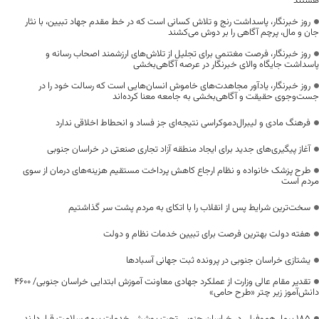
هستند
روز خبرنگار، پاسداشت رنج و تلاش کسانی است که در خط مقدم جهاد تبیین، با نثار
جان و مال، پرچم آگاهی را بر دوش می‌کشند
روز خبرنگار، فرصت مغتنمی برای تجلیل از تلاش‌های ارزشمند اصحاب رسانه و
پاسداشت جایگاه والای خبرنگار در عرصه آگاهی‌بخشی
روز خبرنگار، یادآور مجاهدت‌های خاموش انسان‌هایی است که رسالت خود را در
جست‌وجوی حقیقت و آگاهی‌بخشی به جامعه معنا کرده‌اند
فرهنگ مادی و لیبرال‌دموکراسی نتیجه‌ای جز فساد و انحطاط اخلاقی ندارد
آغاز پیگیری‌های جدید برای ایجاد منطقه آزاد تجاری صنعتی در خراسان جنوبی
طرح پزشک خانواده و نظام ارجاع کاهش پرداخت مستقیم هزینه‌های درمان از سوی
مردم است
سخت‌ترین شرایط پس از انقلاب را با اتکای به مردم پشت سر گذاشتیم
هفته دولت بهترین فرصت برای تبیین خدمات نظام و دولت
یشتازی خراسان جنوبی در پرونده ثبت جهانی آسبادها
تقدیر مقام عالی وزارت از عملکرد جهادی معاونت آموزش ابتدایی خراسان جنوبی/ ۴۶۰۰
دانش‌آموز زیر چتر «طرح حامی»
۱۸۵ بیمار هموفیلی در خراسان جنوبی تحت پوشش خدمات بیمه سلامت قرار دارند