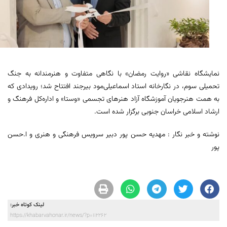
نمایشگاه نقاشی «روایت رمضان» با نگاهی متفاوت و هنرمندانه به جنگ
تحمیلی سوم، در نگارخانه استاد اسماعیلی‌مود بیرجند افتتاح شد؛ رویدادی که
به همت هنرجویان آموزشگاه آزاد هنرهای تجسمی «وستا» و اداره‌کل فرهنگ و
ارشاد اسلامی خراسان جنوبی برگزار شده است.
نوشته و خبر نگار : مهدیه حسن پور دبیر سرویس فرهنگی و هنری و ا.حسن
پور
لینک کوتاه خبر:
https://khabarvahonar.ir/news/?p=112262