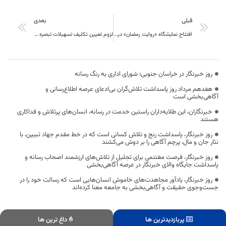
قبلی
بعدی
افتتاح نمایشگاه «روایت رمضان» در بیرجند؛ روایت هنرمندانه نسل نو از جنگ تحمیلی سوم
لزوم تعیین تکلیف تسهیلات تبصره ۱۸ حداکثر تا دوهفته دیگر
روز خبرنگار در خراسان جنوبی؛ شورای اداری به رنگ رسانه
هفدهم مرداد روز پاسداشت تلاش‌گران بی‌ادعای عرصه اطلاع‌رسانی و
آگاهی‌بخشی است
خبرنگاران، این طلایه‌داران راستین خدمت در رسانه، انسان‌های پرتلاش و فداکاری
هستند
روز خبرنگار، پاسداشت رنج و تلاش کسانی است که در خط مقدم جهاد تبیین، با
نثار جان و مال، پرچم آگاهی را بر دوش می‌کشند
روز خبرنگار، فرصت مغتنمی برای تجلیل از تلاش‌های ارزشمند اصحاب رسانه و
پاسداشت جایگاه والای خبرنگار در عرصه آگاهی‌بخشی
روز خبرنگار، یادآور مجاهدت‌های خاموش انسان‌هایی است که رسالت خود را در
جست‌وجوی حقیقت و آگاهی‌بخشی به جامعه معنا کرده‌اند
پربازدیدترین ها
داغ ترین ها