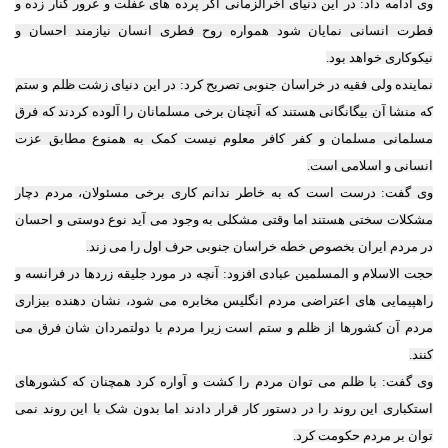
وی ادامه داد: در این دنیای آخرالزمانی اگر پرده های غفلت و غرور کنار زده و
فطرت انسانی نمایان شود همواره روح فطری انسان نیازمند احسان و
نیکوکاری خواهد بود.
نماینده ولی فقیه در خراسان جنوبی تصریح کرد: در این دنیای زشت ظلم و ستم
که منشا آن بیگانگانی هستند که آنچنان برخی مسلمانان را آلوده کردند که فرق
مسلمانی مسلمان و کفر کافر معلوم نیست کمک به همنوع مطابق عزت
انسانی و اسلامی است.
وی گفت: درست است که به خاطر ندانم کاری برخی مسئولان، مردم دچار
مشکلات سختی هستند اما وقتی مشکلی به وجود می آید نوع دوستی و احسان
در مردم ایران بخصوص خطه خراسان جنوبی حرف اول را می زند.
حجت الاسلام و المسلمین عبادی افزود: آنچه در مورد جلیقه زردها در فرانسه و
راهپیمایی های اعتراضی مردم انگلیس مخابره می شود، نشان دهنده بیزاری
مردم آن کشورها از ظلم و ستم است زیرا مردم با دولتمردان شان فرق می
کنند.
وی گفت: با ظلم می توان مردم را کشت و آواره کرد همچنان که کشورهای
استکباری این روند را در دستور کار قرار دادند اما بدون شک با این روند نمی
توان بر مردم حکومت کرد.