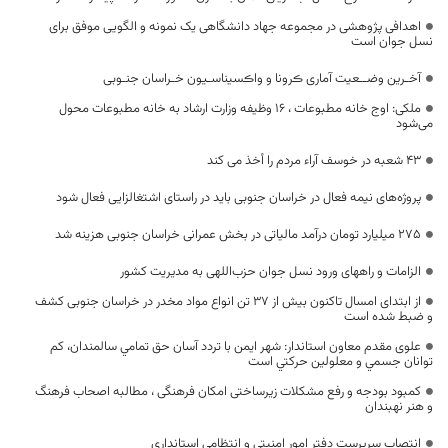
اهدافی پژوهشی در مجموعه جهاد دانشگاهی یک نمونه و الگویی موفق برای
نسل جوان است
آخـرین وضــعیت آماری ڪرونا و واڪسیناسـیون خـراسان جنـوبی
ملکی: اوج خانه مطبوعات ، ۱۶ وظیفه وزارت ارشاد به خانه مطبوعات محول
می‌شود
۴۳ شعبه در خوسف آراء مردم را أخذ می کند
پروژه‌های نیمه فعال در خراسان جنوبی باید در راستای اشتغالزایی فعال شود
۲۷۵ میلیارد تومان درآمد مالیاتی در بخش عمرانی خراسان جنوبی هزینه شد
الزامات و راههای ورود نسل جوان حزب‌اللهی به مدیریت کشور
از ابتدای امسال تاکنون بیش از 37 تن انواع مواد مخدر در خراسان جنوبی کشف
و ضبط شده است
علوی مقدم معاون استاندار: شهر ايمن با تردد آسان حق تمامي سالمندان، كم
توانان جسمي و معلولين حركتي است
کمبود بودجه و رفع مشکلات زیرساختی امکان فرهنگی ، مطالبه اصحاب فرهنگ
و هنر نهبندان
انتصاب سرپرست دفتر امور امنیتی و انتظامی استانداری