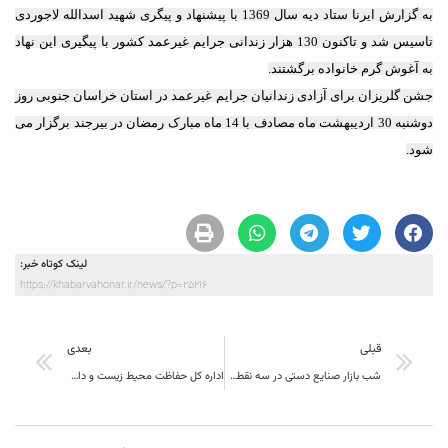
به گزارش ایرنا ستاد دیه سال 1369 با پیشنهاد و پیگری شهید اسدالله لاجوردی
تاسیس شد و تاکنون 130 هزار زندانی جرایم غیرعمد کشور با پیگیری این نهاد
به آغوش گرم خانواده برگشتند.
جشن گلریزان برای آزادی زندانیان جرایم غیرعمد در استان خراسان جنوبی روز
دوشنبه 30 اردیبهشت ماه مصادف با 14 ماه مبارک رمضان در بیرجند برگزار می
شود.
لینک کوتاه خبر:
https://khabarvahonar.ir/news/?p=25216
قبلی
بعدی
شب بازار صنایع دستی در سه نقطه در بیرجند راه اندازی شد(جنوب بیرجند )
اداره کل حفاظت محیط زیست و دامپزشکی خراسان جنوبی تفاهم نامه همکاری امضاء کردند