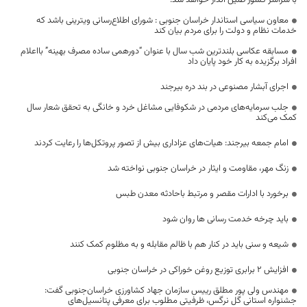
با سراسر کشور طنین انداز خواهد شد.
معاون سیاسی استاندار خراسان جنوبی : شورای اطلاع‌رسانی ویترینی باشد که
خدمات نظام و دولت را برای مردم بیان کند
مسابقه عکاسی بلندترین شب سال با عنوان “دورهمی ساده مصرف بهینه” بااعلام‌
افراد برگزیده به کار خود پایان داد
اجرای آبشار مصنوعی در بند دره بیرجند
جلب سرمایه‌های مردمی در شکوفایی مشاغل خرد و خانگی به تحقق شعار سال
کمک می‌کند
امام جمعه بیرجند: هیات‌های عزاداری بیش از تصور پروتکل‌ها را رعایت کردند
زنگ مهر، مقاومت و ایثار در خراسان جنوبی نواخته شد
برخورد با ادارات مقصر و مرتبط باحادثه معدن طبس
باید چرخه خدمت رسانی ها روان شود
شیعه و سنی باید در کنار هم با ظالم مقابله و به مظلوم کمک کنند
افزایش ۲ برابری توزیع روغن خوراکی در خراسان جنوبی
مهندس ولی پور مطلق رییس سازمان جهاد کشاورزی خراسان‌جنوبی گفت:
جشنواره استانی گل نرگس، ظرفیتی مطلوب برای معرفی پتانسیل‌های