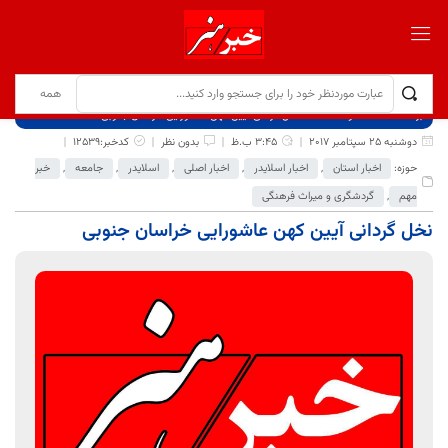
برگ نخست
نوشته‌ها
نخل گردانی آیین کهن عاشورایی خراسان جنوبی
دوشنبه 25 سپتامبر 2017
3:45 ب.ظ
بدون نظر
کدخبر:12539
حوزه:
اخبار استان
,
اخبار اسلایدر
,
اخبار اصلی
,
اسلایدر
,
جامعه
,
خبر
مهم
,
گردشگری و میراث فرهنگی
نخل گردانی آیین کهن عاشورایی خراسان جنوبی