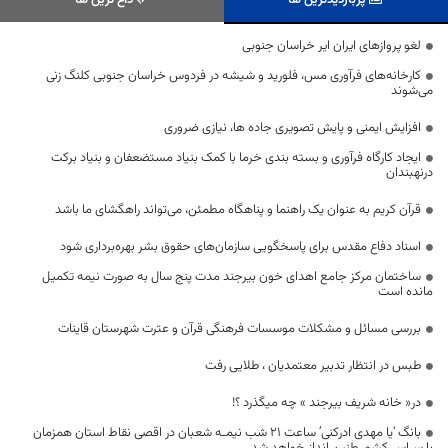
پربازدیدترین ها
داغ ترین ها
لغو پروازهای ایران ایر خراسان جنوبی
کارخانه‌های فرآوری مس، فلورید و شیشه در فردوس خراسان جنوبی کلنگ زنی
می‌شوند
افزایش ایمنی و پایش تصویری جاده ها، نیازی ضروری
ایجاد کارگاه فرآوری و بسته بندی خرما با کمک بنیاد مستضعفان و بنیاد برکت
درنهبندان
قرآن کریم به عنوان یک راهنما و پناهگاه مطمئن، می‌تواند راهگشای ما باشد
اسناد دفاع مقدس برای پاسخگویی سازمان‌های حقوق بشر بهره‌برداری شود
ساختمان مرکز جامع اهدای خون بیرجند مدت پنج سال به صورت نیمه تکمیل
مانده است
بررسی مسائل و مشکلات موسسات فرهنگی قرآن و عترت شهرستان قاینات
طبس در انتظار تدبیر معتمدیان ، طلایی رفت
در« خانه شریف بیرجند » چه میگذرد ؟!
بانگ ‘یا مهدی ادرکنی’ ساعت 21 شب نیمـه شعبان در اقصی نقاط استان همزمان