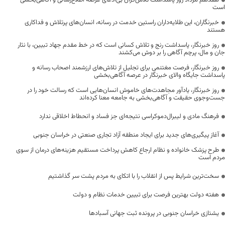
هفدهم مرداد روز پاسداشت تلاش‌گران بی‌ادعای عرصه اطلاع‌رسانی و آگاهی‌بخشی
است
خبرنگاران، این طلایه‌داران راستین خدمت در رسانه، انسان‌های پرتلاش و فداکاری
هستند
روز خبرنگار، پاسداشت رنج و تلاش کسانی است که در خط مقدم جهاد تبیین، با نثار
جان و مال، پرچم آگاهی را بر دوش می‌کشند
روز خبرنگار، فرصت مغتنمی برای تجلیل از تلاش‌های ارزشمند اصحاب رسانه و
پاسداشت جایگاه والای خبرنگار در عرصه آگاهی‌بخشی
روز خبرنگار، یادآور مجاهدت‌های خاموش انسان‌هایی است که رسالت خود را در
جست‌وجوی حقیقت و آگاهی‌بخشی به جامعه معنا کرده‌اند
فرهنگ مادی و لیبرال‌دموکراسی نتیجه‌ای جز فساد و انحطاط اخلاقی ندارد
آغاز پیگیری‌های جدید برای ایجاد منطقه آزاد تجاری صنعتی در خراسان جنوبی
طرح پزشک خانواده و نظام ارجاع کاهش پرداخت مستقیم هزینه‌های درمان از سوی
مردم است
سخت‌ترین شرایط پس از انقلاب را با اتکای به مردم پشت سر گذاشتیم
هفته دولت بهترین فرصت برای تبیین خدمات نظام و دولت
یشتازی خراسان جنوبی در پرونده ثبت جهانی آسبادها