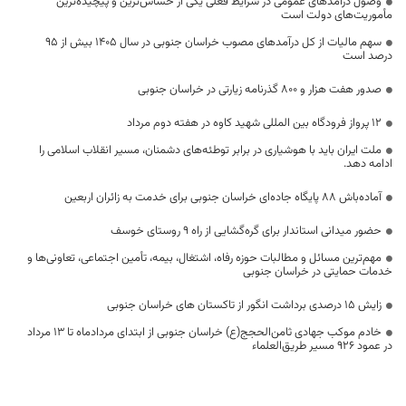
وصول درآمدهای عمومی در شرایط فعلی یکی از حساس‌ترین و پیچیده‌ترین
مأموریت‌های دولت است
سهم مالیات از کل درآمدهای مصوب خراسان جنوبی در سال ۱۴۰۵ بیش از ۹۵
درصد است
صدور هفت هزار و ۸۰۰ گذرنامه زیارتی در خراسان جنوبی
۱۲ پرواز فرودگاه بین المللی شهید کاوه در هفته دوم مرداد
ملت ایران باید با هوشیاری در برابر توطئه‌های دشمنان، مسیر انقلاب اسلامی را
ادامه دهد.
آماده‌باش ۸۸ پایگاه جاده‌ای خراسان جنوبی برای خدمت به زائران اربعین
حضور میدانی استاندار برای گره‌گشایی از راه ۹ روستای خوسف
مهم‌ترین مسائل و مطالبات حوزه رفاه، اشتغال، بیمه، تأمین اجتماعی، تعاونی‌ها و
خدمات حمایتی در خراسان جنوبی
زایش ۱۵ درصدی برداشت انگور از تاکستان های خراسان جنوبی
خادم موکب جهادی ثامن‌الحجج(ع) خراسان جنوبی از ابتدای مردادماه تا ۱۳ مرداد
در عمود ۹۲۶ مسیر طریق‌العلماء