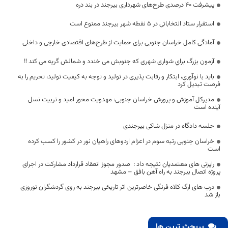
پیشرفت ۴۰ درصدی طرح‌های شهرداری بیرجند در بند دره
استقرار ستاد انتخاباتی در ۵ نقطه شهر بیرجند ممنوع است
آمادگی کامل خراسان جنوبی برای حمایت از طرح‌های اقتصادی خارجی و داخلی
آزمون بزرگ براي شواری شهری که جنوبش می خندد و شمالش گریه می کند !!
باید با نوآوری، ابتکار و رقابت پذیری در تولید و توجه به کیفیت تولید، تحریم را به
فرصت تبدیل کرد
مدیرکل آموزش و پرورش خراسان جنوبی: مهدویت محور امید و تربیت نسل
آینده است
جلسه دادگاه در منزل شاکی بیرجندی
خراسان جنوبی رتبه سوم در اعزام اردوهای راهیان نور در کشور را کسب کرده
است
رایزنی های معتمدیان نتیجه داد : صدور مجوز انعقاد قرارداد مشارکت در اجرای
پروژه اتصال بیرجند به راه آهن بافق – مشهد
درب های ارگ کلاه فرنگی خاصرترین اثر تاریخی بیرجند به روی گردشگران نوروزی
باز شد
پربحث ترین ها