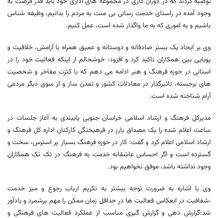
توصیه کردند که در دوران کاری در مجموعه های اداری خود باید قدر فرصت به
وجود آمده در راستای خدمت رسانی بی منت به مردم را بدانیم، وظیفه شناس
باشیم و به اموری که به ما واگذار شده است، عمل کنیم.
وی بر ایجاد یک بستر صادقانه و دوستانه و عمیق همراه با آرامش، خلاقیت و
پویایی بین همکاران تاکید کرد و افزود: خوشحالم از اینکه فعالیت خود را در
استانی در حوزه فرهنگ و هنر ادامه می دهم که با کثرت مفاخر و شخصیت
های برجسته، تاثیرگذار در معادلات کشور و تمدن ساز و از سوی دیگر مردمی
آرام شناخته شده است.
مدیرکل فرهنگ و ارشاد اسلامی خراسان جنوبی پایبندی به آغاز جلسات در
ساعت اعلام شده را یک مصداق بارز در فرهیختگی کارکنان اداره کل فرهنگ و
ارشاد اسلامی اعلام کرد و گفت: کار در حوزه فرهنگ بسیار پر استرس، سخت و
گسترده است و اگر احساس عاشقانه خدمت به فرهنگ در تک تک همکاران
وجود نداشته باشد، موفق نخواهیم بود.
وی با اشاره به ضرورت توجه بیشتر به تکریم ارباب رجوع و میز خدمت
،شفافیت در انعکاس فعالیت ها در حداقل زمان ممکن را مهم برشمرد و یادآور
شد:گزارش دهی و گزارش گیری مناسب از عملکرد فعالیت های فرهنگی و