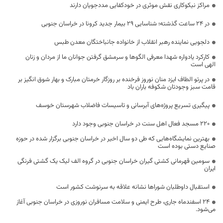
مراکز نیکوکاری نقش موثری در خودکفایی مددجویان دارند
در 24 ساعت گذشته؛ شناسایی 29 بیمار جدید کرونا در خراسان جنوبی
دلجویی نماینده رهبر انقلاب از خانواده جانباختگان معدن طبس
کارکرد یادواره شهدا معرفی الگوها و سرمشق گرفتن جوانان ما از مردان و زنان
الهی است
در پرتو الطاف ایزد منان نوروز فرخنده بر روزگار خرمتان مبارک و بهار شوق انگیز بر
قامت سبز وجودتان شکوفه باران باد
پیگیری تسریع پروژه‌های آبرسانی و تاسیسات فاضلاب شهرستان خوسف
۲۲۰ مسجد فعال اهل سنت در خراسان جنوبی وجود دارد
بهترین نمایشگاه‌هایی که طی دو سال اخیر در خراسان جنوبی برگزار شده در حوزه
صنایع دستی بوده است
سومین قهرمانی کشتی گیران خراسان جنوبی در گروه الف لیک یک گشتی فرنگی
ایران
استقبال داوطلبان شوراها نشانه علاقه به سرنوشت کشور است
24 اسفندماه جاری، طرح ایمنی و سلامت مسافران نوروزی در خراسان جنوبی آغاز
می‌شود.