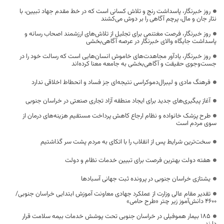
روز خبرنگار، پاسداشت رنج و تلاش کسانی است که در خط مقدم جهاد تبیین، با
نثار جان و مال، پرچم آگاهی را بر دوش می‌کشند
روز خبرنگار، فرصت مغتنمی برای تجلیل از تلاش‌های ارزشمند اصحاب رسانه و
پاسداشت جایگاه والای خبرنگار در عرصه آگاهی‌بخشی
روز خبرنگار، یادآور مجاهدت‌های خاموش انسان‌هایی است که رسالت خود را در
جست‌وجوی حقیقت و آگاهی‌بخشی به جامعه معنا کرده‌اند
فرهنگ مادی و لیبرال‌دموکراسی نتیجه‌ای جز فساد و انحطاط اخلاقی ندارد
آغاز پیگیری‌های جدید برای ایجاد منطقه آزاد تجاری صنعتی در خراسان جنوبی
طرح پزشک خانواده و نظام ارجاع کاهش پرداخت مستقیم هزینه‌های درمان از
سوی مردم است
سخت‌ترین شرایط پس از انقلاب را با اتکای به مردم پشت سر گذاشتیم
هفته دولت بهترین فرصت برای تبیین خدمات نظام و دولت
یشتازی خراسان جنوبی در پرونده ثبت جهانی آسبادها
تقدیر مقام عالی وزارت از عملکرد جهادی معاونت آموزش ابتدایی خراسان جنوبی/
۴۶۰۰ دانش‌آموز زیر چتر «طرح حامی»
۱۸۵ بیمار هموفیلی در خراسان جنوبی تحت پوشش خدمات بیمه سلامت قرار
دارند