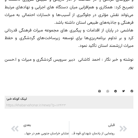
تصریح کرد: همکاری و هم‌افزایی میان دستگاه‌ های اجرایی و نهادهای مرتبط
می‌تواند نقش مؤثری در جلوگیری از آسیب‌ها و خسارات احتمالی به میراث
فرهنگی و جاذبه‌های طبیعی استان داشته باشد.
هاشمی در پایان از اقدامات و پیگیری‌ های مجموعه میراث فرهنگی قدردانی
کرد و بر تداوم برنامه‌ریزی‌ها برای توسعه زیرساخت‌های گردشگری و حفظ
میراث ارزشمند استان تأکید نمود.
نوشته و خبر نگار : احمد کاشانی دبیر سرویس گردشگری و میراث و ا.حسن
پور
لینک کوتاه خبر:
https://khabarvahonar.ir/news/?p=112433
قبلی
بعدی
رونمایی از یادمان شهدای قوه قضاییه در بیرجند
عشایر خراسان جنوبی هم در جهاد اقتصادی دوران تحریم و هم در شرایط جنگ تحمیلی پای کار بودند