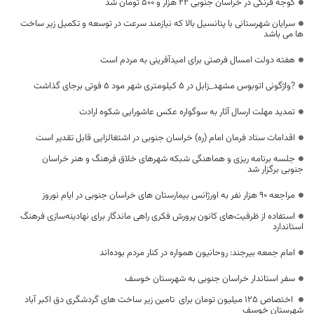
گوجه فرنگی در خراسان جنوبی 22 هزار و 500 تومان شد
سرایان شهرستانی با پتانسیل بالا که نیازمند سرعت در توسعه و تکمیل زیر ساخت
ها می باشد
هفته دولت امسال فرصتی برای امیدآفرینی به مردم است
?واژگونی اتوبوس مشهد_زابل در ۵ کیلومتری شهر مود ۵ فوتی برجای گذاشت
تمدید مهلت ارسال آثار به سوگواره عکس عاشورایی شکوه ارادت
اقدامات ستاد فرمان امام (ره) خراسان جنوبی در اشتغالزایی قابل تقدیر است
جلسه برنامه ریزی و هماهنگی شبکه شهرهای خلاق فرهنگ و هنر خراسان
جنوبی برگزار ‌شد
مراجعه ۹۰ هزار نفر به اورژانس بیمارستان های خراسان جنوبی در ایام نوروز
استفاده از ظرفیت‌های کانون پرورش فکری راهی ماندگار برای نهادینه‌سازی فرهنگ
استاندارد
امام جمعه بیرجند: روحانیون همواره در کنار مردم بوده‌اند
سفر استاندار خراسان جنوبی به شهرستان خوسف
اختصاص 125 میلیون تومان برای تامین زیر ساخت های گردشگری دق اکبر آباد
شهرستان خوسف